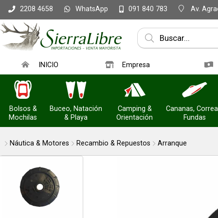
WhatsApp
Av. Agrac
2208 4658
091 840 783
Compartir po
INICIO
Empresa
Bolsos &
Buceo, Natación
Camping &
Cananas, Correa
Mochilas
& Playa
Orientación
Fundas
Náutica & Motores
Recambio & Repuestos
Arranque