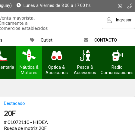
uguay)
Lunes a Viernes de 8.00 a 17.00 hs.
Ingresar
as
Outlet
CONTACTO
entaria
Náutica &
Óptica &
Pesca &
Radio
Motores
Accesorios
Accesorios
Comunicaciones
Destacado
20F
# 01072110 - HIDEA
Rueda de motriz 20F