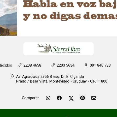
lecidos
2208 4658
2203 5634
091 840 783
Av. Agraciada 2956 B esq. Dr. E. Ciganda
Prado / Bella Vista,
Montevideo - Uruguay - C.P. 11800
Compartir