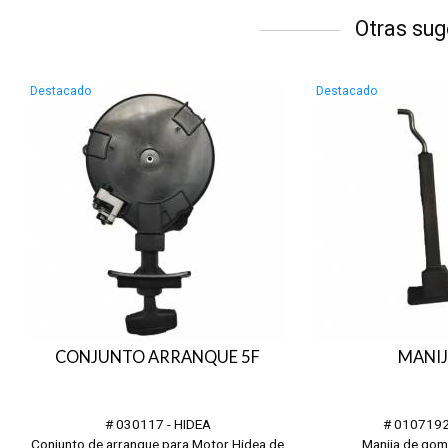
Otras sug
Destacado
Destacado
CONJUNTO ARRANQUE 5F
MANIJ
# 030117 - HIDEA
# 0107192
Conjunto de arranque para Motor Hidea de
Manija de gom