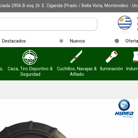
iada 2956 B esq. Dr. E. Ciganda (Prado / Bella Vista, Montevideo - Ur
r email
Destacados
Nuevos
Ofert
s,
Caza, Tiro Deportivo &
Cuchillos, Navajas &
Iluminación
Indum
Seguridad
Afilado
Enviar