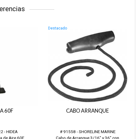
erencias
Destacado
A 60F
CABO ARRANQUE
2 - HIDEA
# 91558 - SHORELINE MARINE
a de Aire 60F
Cabo de Arranque 3/16" y 36" con