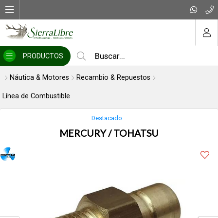
Compartir por email
MI COMPRA
PRODUCTOS
Náutica & Motores
Recambio & Repuestos
Línea de Combustible
Destacado
MERCURY / TOHATSU
Enviar