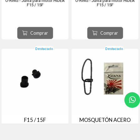
O-RING - Junta para motor HIDEA
O-RING - Junta para motor HIDEA
F15 / 15F
F15 / 15F
Comprar
Comprar
Destacado
Destacado
F15 / 15F
MOSQUETÓN ACERO
#01060134 - HIDEA
# KMIN - KATANA