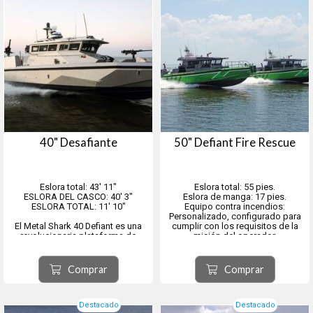
40" Desafiante
50" Defiant Fire Rescue
Eslora total: 43′ 11″
Eslora total: 55 pies.
ESLORA DEL CASCO: 40' 3″
Eslora de manga: 17 pies.
ESLORA TOTAL: 11' 10″
Equipo contra incendios:
Personalizado, configurado para
El Metal Shark 40 Defiant es una
cumplir con los requisitos de la
revolucionaria plataforma de
misión del operador.
patrullera monocasco diseñada
Propulsión: Disponible con una
para satisfacer las necesidades
amplia gama de sistemas de
militares del futuro en un mundo
propulsión, incluyendo propulsión
Comprar
Comprar
en constante cambio.
por chorro de agua, eje recto
interno ...
Desarrollado para r...
Destacado
Destacado