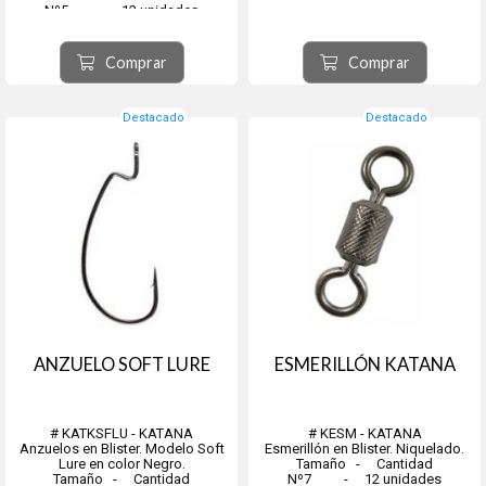
Nº5 - 12 unidades
Nº2 - 12 unidades
Nº1 - 12 unidades
Nº1/0 - 12 unidades
Comprar
Comprar
Nº3/0 - 6 unidades
Nº5/0 - ...
Destacado
Destacado
ANZUELO SOFT LURE
ESMERILLÓN KATANA
# KATKSFLU - KATANA
# KESM - KATANA
Anzuelos en Blister. Modelo Soft
Esmerillón en Blister. Niquelado.
Lure en color Negro.
Tamaño - Cantidad
Tamaño - Cantidad
Nº7 - 12 unidades