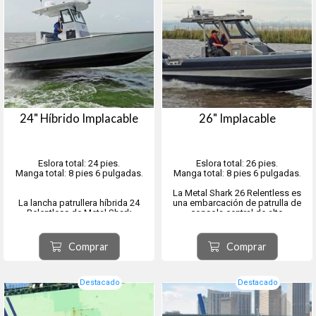
24" Híbrido Implacable
26" Implacable
Eslora total: 24 pies.
Eslora total: 26 pies.
Manga total: 8 pies 6 pulgadas.
Manga total: 8 pies 6 pulgadas.
La Metal Shark 26 Relentless es
La lancha patrullera híbrida 24
una embarcación de patrulla de
Relentless de Metal Shark
consola central de alto
proyecta la presencia imponente
rendimiento, construida en
de una embarcación de patrulla
aluminio soldado, con una
policial diseñada específicamente
disposición moderna y cómoda
Comprar
Comprar
para misiones concretas.
para la tripulación, diseñada
Esta plataforma versátil y
pensando en las misiones de
equilibrada ha sido diseñada p...
seguridad y ap...
Destacado
Destacado