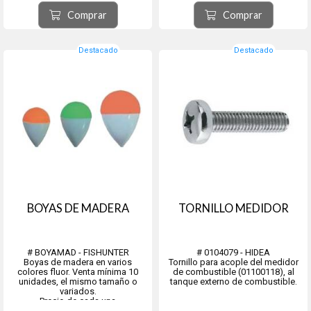
Nº8/0 - 3 unid.
Nº7/0 - 4 unid.
Comprar
Comprar
Nº6/0 - 4 unid.
Nº5/0 - 5 unid.
Nº4/0 - 6 unid.
Destacado
Destacado
BOYAS DE MADERA
TORNILLO MEDIDOR
# BOYAMAD - FISHUNTER
# 0104079 - HIDEA
Boyas de madera en varios
Tornillo para acople del medidor
colores fluor. Venta mínima 10
de combustible (01100118), al
unidades, el mismo tamaño o
tanque externo de combustible.
variados.
Precio de cada una