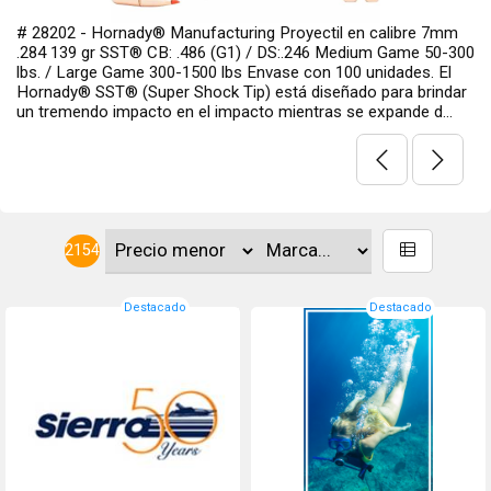
e 7mm
# 86274 - Hornady® Manufacturing Cartucho con post
 50-300
cal. 12/70 Cajita con 10 unidades. mod. American Gunn
. El
8 postas Medium Game 50-300 lbs.
rindar
d...
2154
Destacado
Destacado