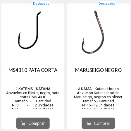
Destacado
Destacado
MS4310 PATA CORTA
MARUSEIGO NEGRO
# KATBMS - KATANA
# KAMA - Katana Hooks
Anzuelos en Blister, negro, pata
Anzuelos Katana modelo
corta BMS 4310
Maruseigo, negros en blister.
Tamaño - Cantidad
Tamaño - Cantidad
Nº8 - 12 unidades
Nº15 - 12 unidades
Nº4 - 12 unidades
Nº17 - 12 unidades
Nº1 - 12 unidades
Nº19 - 12 unidades
Nº1/0 - 12 unidades
Nº20 - 12 unidades
Nº2/0 - 12 unidades
Nº22 - 12 unidades
Comprar
Comprar
Nº3/0 - 12 unidades
Nº24 - 6 unidades
Nº5/0 - ...