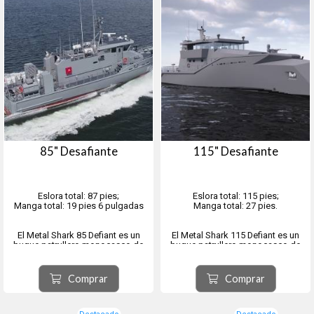
85" Desafiante
115" Desafiante
Eslora total: 87 pies;
Eslora total: 115 pies;
Manga total: 19 pies 6 pulgadas
Manga total: 27 pies.
El Metal Shark 85 Defiant es un
El Metal Shark 115 Defiant es un
buque patrullero monocasco de
buque patrullero monocasco de
aluminio soldado que utiliza la
última generación diseñado por el
plataforma de patrulla
equipo de ingeniería interno de
estandarizada 2606 de Damen
Metal Shark y construido en
Comprar
Comprar
Shipyards, de eficacia probada a
Luisiana, EE. UU. El buque cuenta
nivel mundial.
con un diseño versátil para
Este diseño, reconocido
múltiples misiones, optimizad...
internacionalmente, ...