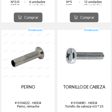
Nº2/0 - 6 unidades
Nº5 - 12 unidades
Nº3/0 - 6 unidades
Nº3 - 12 unidades
Nº4/0 - 6 unidades
Nº1 - 12 unidades
Nº5/0 - 6 unidades
Nº1/0 - 12 unidades
Nº2/0 - 12 unidades
Comprar
Comprar
Destacado
Destacado
PERNO
TORNILLO DE CABEZA
# 0104222 - HIDEA
# 0104081 - HIDEA
Perno, remache
Tornillo de cabeza m5 * 25