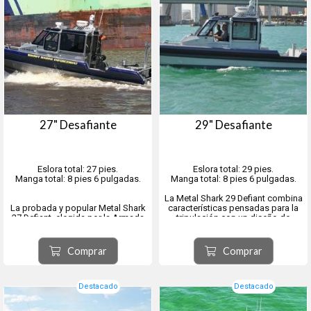
27" Desafiante
29" Desafiante
Eslora total: 27 pies.
Eslora total: 29 pies.
Manga total: 8 pies 6 pulgadas.
Manga total: 8 pies 6 pulgadas.
La Metal Shark 29 Defiant combina
La probada y popular Metal Shark
características pensadas para la
27 Defiant, elegida por la Armada
tripulación con un diseño de
de los EE. UU. y las fuerzas
casco ágil, robusto y de eficacia
policiales y de seguridad portuaria
probada a nivel mundial.
de costa a costa, ha sido
Cientos de 29 Defiant están en
Comprar
Comprar
rediseñada para ofrecer las
servicio en todo el mundo, con una
mismas características líderes en
lista de operadore...
la industria que su...
Destacado
Destacado