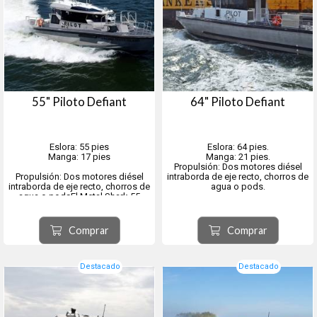
55" Piloto Defiant
64" Piloto Defiant
Eslora: 55 pies
Eslora: 64 pies.
Manga: 17 pies
Manga: 21 pies.
Propulsión: Dos motores diésel
Propulsión: Dos motores diésel
intraborda de eje recto, chorros de
intraborda de eje recto, chorros de
agua o pods.
agua o podsEl Metal Shark 55
Defiant Pilot es un monocasco
moderno de última generación
La Metal Shark 64 Defiant Pilot es
diseñado específicamente para
una embarcación monocasco de
Comprar
Comprar
operaciones de pilotaje.
aluminio soldado que combina la
Representa la evolución más
reconocida forma de casco de la
reciente en la crecient...
clase Defiant de Metal Shark con
una distribución e...
Destacado
Destacado