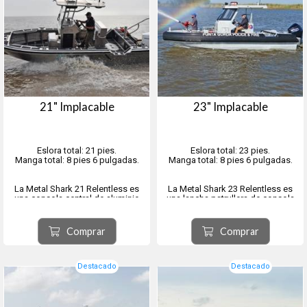
21" Implacable
23" Implacable
Eslora total: 21 pies.
Eslora total: 23 pies.
Manga total: 8 pies 6 pulgadas.
Manga total: 8 pies 6 pulgadas.
La Metal Shark 21 Relentless es
La Metal Shark 23 Relentless es
una consola central de aluminio
una lancha patrullera de consola
soldado con una distribución
central de alto rendimiento,
versátil y práctica, ideal para
construida en aluminio soldado,
misiones policiales, de seguridad
con una disposición moderna y
Comprar
Comprar
y de respuesta.
funcional para la tripulación,
diseñada pensando en las
Esta embarcación es muy popular
misiones de seguridad y apl...
entre las fuerzas del orden ...
Destacado
Destacado