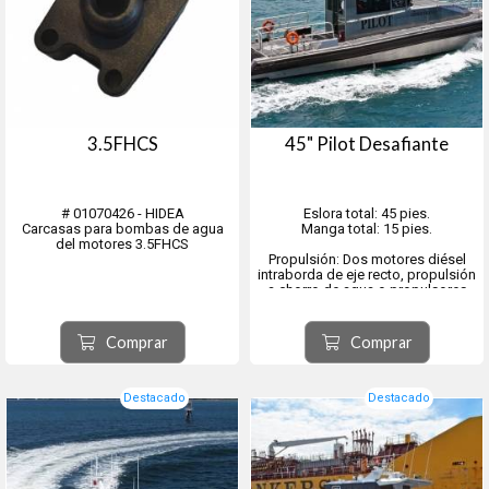
3.5FHCS
45" Pilot Desafiante
# 01070426 - HIDEA
Eslora total: 45 pies.
Carcasas para bombas de agua
Manga total: 15 pies.
del motores 3.5FHCS
Propulsión: Dos motores diésel
intraborda de eje recto, propulsión
a chorro de agua o propulsores
tipo pod.
El 45" Pilot Desafiante ofrece una
Comprar
Comprar
navegabilidad superior, mayor
autonomía y una gran capacidad
para la tripulación, todo ello en una
distr...
Destacado
Destacado