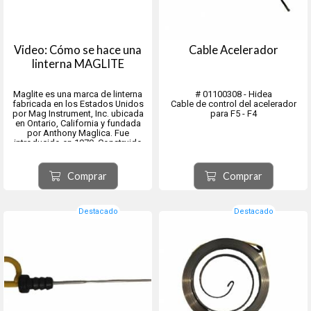
Video: Cómo se hace una
Cable Acelerador
linterna MAGLITE
Maglite es una marca de linterna
# 01100308 - Hidea
fabricada en los Estados Unidos
Cable de control del acelerador
por Mag Instrument, Inc. ubicada
para F5 - F4
en Ontario, California y fundada
por Anthony Maglica. Fue
introducido en 1979. Construido
principalmente de aluminio
anodizado 6061, tienen un haz de
enfoque regulable.
Comprar
Comprar
Destacado
Destacado