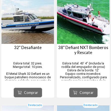
32" Desafiante
38" Defiant NXT Bomberos
y Rescate
Eslora total: 32 pies.
Eslora total: 43′ 4″ (incluida la
Manga total: 10 pies.
rodilla del empujador de proa)
Eslora de la borda: 12'
El Metal Shark 32 Defiant es un
Equipo contra incendios:
buque patrullero monocasco de
Personalizado, configurado para
aluminio soldado con puente de
cumplir con los requisitos de la
mando, una configuración versátil
misión del operador
y personalizable ideal para
Propulsión: Dos motores diésel
misiones militares, policiales, de
intraborda con propulsión a chorro
Comprar
Comprar
rescate y de seguridad portuaria.
de agua, colas de tr...
Con un rendimiento comp...
Destacado
Destacado