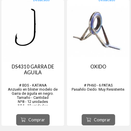
Destacado
Destacado
DS4310 GARRA DE
OXIDO
AGUILA
# BDS - KATANA
# PH60 - 6 PATAS
Anzuelo en blister modelo de
Pasahilo Oxido. Muy Resistente.
Garra de águila en negro.
Tamaño - Cantidad
Nº8 - 12 unidades
Nº4 - 12 unidades
Nº1 - 12 unidades
Nº1/0 - 12 unidades
Nº2/0 - 12 unidades
Comprar
Comprar
Nº3/0 - 12 unidades
Nº5/0 - ...