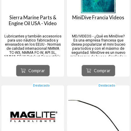
Sierra Marine Parts &
MiniDive Francia Videos
Engine Oil USA - Video
Lubricantes y también accesorios
MD/VIDEOS - ¿Qué es MiniDive?
para uso náutico fabricados y
Es una empresa francesa que
envasados en los EEUU - Normas
desea popularizar el mini buceo
de calidad internacional NMMA
para todos y con el máximo de
TC-W3, NMMA FC-W, API SL,
seguridad. MiniDive es un nuevo
NMMA FC-W Catalyst Compatible,
mini tanque de buceo diseñado y
API GL-5, MIL-L-2105E, Mack JO-J,
probado para ser utilizado por
API MT-1, (PG-1) and proposed PG-
todos. Para eso, productos más
2,SAE J2360.
prácticos y accesibles que el
Comprar
Comprar
equipo de buceo tradici...
Destacado
Destacado