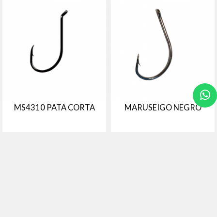
MS4310 PATA CORTA
MARUSEIGO NEGRO
# KATBMS - KATANA
# KAMA - Katana Hooks
Anzuelos en Blister, negro, pata
Anzuelos Katana modelo
corta BMS 4310
Maruseigo, negros en blister.
Tamaño - Cantidad
Tamaño - Cantidad
Nº8 - 12 unidades
Nº15 - 12 unidades
Nº4 - 12 unidades
Nº17 - 12 unidades
Nº1 - 12 unidades
Nº19 - 12 unidades
Nº1/0 - 12 unidades
Nº20 - 12 unidades
Nº2/0 - 12 unidades
Nº22 - 12 unidades
Comprar
Comprar
Nº3/0 - 12 unidades
Nº24 - 6 unidades
Nº5/0 - ...