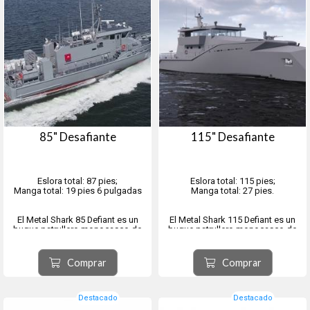
85" Desafiante
115" Desafiante
Eslora total: 87 pies;
Eslora total: 115 pies;
Manga total: 19 pies 6 pulgadas
Manga total: 27 pies.
El Metal Shark 85 Defiant es un
El Metal Shark 115 Defiant es un
buque patrullero monocasco de
buque patrullero monocasco de
aluminio soldado que utiliza la
última generación diseñado por el
plataforma de patrulla
equipo de ingeniería interno de
estandarizada 2606 de Damen
Metal Shark y construido en
Comprar
Comprar
Shipyards, de eficacia probada a
Luisiana, EE. UU. El buque cuenta
nivel mundial.
con un diseño versátil para
Este diseño, reconocido
múltiples misiones, optimizad...
internacionalmente, ...
Destacado
Destacado