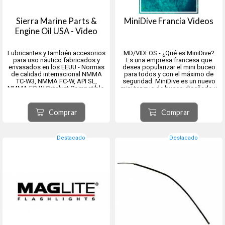
Sierra Marine Parts &
MiniDive Francia Videos
Engine Oil USA - Video
Lubricantes y también accesorios
MD/VIDEOS - ¿Qué es MiniDive?
para uso náutico fabricados y
Es una empresa francesa que
envasados en los EEUU - Normas
desea popularizar el mini buceo
de calidad internacional NMMA
para todos y con el máximo de
TC-W3, NMMA FC-W, API SL,
seguridad. MiniDive es un nuevo
NMMA FC-W Catalyst Compatible,
mini tanque de buceo diseñado y
API GL-5, MIL-L-2105E, Mack JO-J,
probado para ser utilizado por
API MT-1, (PG-1) and proposed PG-
todos. Para eso, productos más
2,SAE J2360.
prácticos y accesibles que el
Comprar
Comprar
equipo de buceo tradici...
Destacado
Destacado