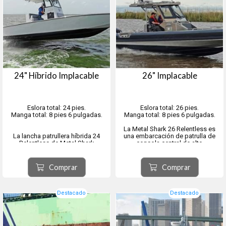
24" Híbrido Implacable
26" Implacable
Eslora total: 24 pies.
Eslora total: 26 pies.
Manga total: 8 pies 6 pulgadas.
Manga total: 8 pies 6 pulgadas.
La Metal Shark 26 Relentless es
La lancha patrullera híbrida 24
una embarcación de patrulla de
Relentless de Metal Shark
consola central de alto
proyecta la presencia imponente
rendimiento, construida en
de una embarcación de patrulla
aluminio soldado, con una
policial diseñada específicamente
disposición moderna y cómoda
Comprar
Comprar
para misiones concretas.
para la tripulación, diseñada
Esta plataforma versátil y
pensando en las misiones de
equilibrada ha sido diseñada p...
seguridad y ap...
Destacado
Destacado