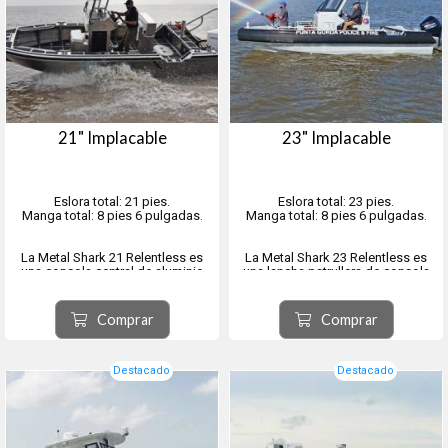
21" Implacable
23" Implacable
Eslora total: 21 pies.
Eslora total: 23 pies.
Manga total: 8 pies 6 pulgadas.
Manga total: 8 pies 6 pulgadas.
La Metal Shark 21 Relentless es
La Metal Shark 23 Relentless es
una consola central de aluminio
una lancha patrullera de consola
soldado con una distribución
central de alto rendimiento,
versátil y práctica, ideal para
construida en aluminio soldado,
misiones policiales, de seguridad
con una disposición moderna y
Comprar
Comprar
y de respuesta.
funcional para la tripulación,
diseñada pensando en las
Esta embarcación es muy popular
misiones de seguridad y apl...
entre las fuerzas del orden ...
Destacado
Destacado