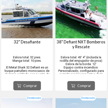
32" Desafiante
38" Defiant NXT Bomberos
y Rescate
Eslora total: 32 pies.
Eslora total: 43′ 4″ (incluida la
Manga total: 10 pies.
rodilla del empujador de proa)
Eslora de la borda: 12'
El Metal Shark 32 Defiant es un
Equipo contra incendios:
buque patrullero monocasco de
Personalizado, configurado para
aluminio soldado con puente de
cumplir con los requisitos de la
mando, una configuración versátil
misión del operador
y personalizable ideal para
Propulsión: Dos motores diésel
misiones militares, policiales, de
intraborda con propulsión a chorro
Comprar
Comprar
rescate y de seguridad portuaria.
de agua, colas de tr...
Con un rendimiento comp...
Destacado
Destacado