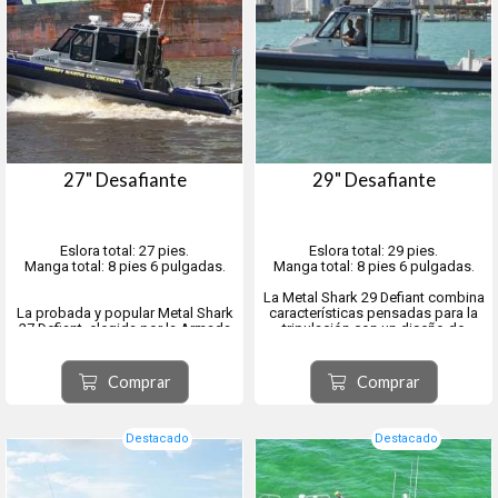
27" Desafiante
29" Desafiante
Eslora total: 27 pies.
Eslora total: 29 pies.
Manga total: 8 pies 6 pulgadas.
Manga total: 8 pies 6 pulgadas.
La Metal Shark 29 Defiant combina
La probada y popular Metal Shark
características pensadas para la
27 Defiant, elegida por la Armada
tripulación con un diseño de
de los EE. UU. y las fuerzas
casco ágil, robusto y de eficacia
policiales y de seguridad portuaria
probada a nivel mundial.
de costa a costa, ha sido
Cientos de 29 Defiant están en
Comprar
Comprar
rediseñada para ofrecer las
servicio en todo el mundo, con una
mismas características líderes en
lista de operadore...
la industria que su...
Destacado
Destacado