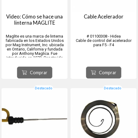
Video: Cómo se hace una
Cable Acelerador
linterna MAGLITE
Maglite es una marca de linterna
# 01100308 - Hidea
fabricada en los Estados Unidos
Cable de control del acelerador
por Mag Instrument, Inc. ubicada
para F5 - F4
en Ontario, California y fundada
por Anthony Maglica. Fue
introducido en 1979. Construido
principalmente de aluminio
anodizado 6061, tienen un haz de
enfoque regulable.
Comprar
Comprar
Destacado
Destacado