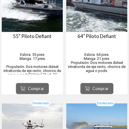
55" Piloto Defiant
64" Piloto Defiant
Eslora: 55 pies
Eslora: 64 pies.
Manga: 17 pies
Manga: 21 pies.
Propulsión: Dos motores diésel
Propulsión: Dos motores diésel
intraborda de eje recto, chorros de
intraborda de eje recto, chorros de
agua o pods.
agua o podsEl Metal Shark 55
Defiant Pilot es un monocasco
moderno de última generación
La Metal Shark 64 Defiant Pilot es
diseñado específicamente para
una embarcación monocasco de
Comprar
Comprar
operaciones de pilotaje.
aluminio soldado que combina la
Representa la evolución más
reconocida forma de casco de la
reciente en la crecient...
clase Defiant de Metal Shark con
una distribución e...
Destacado
Destacado