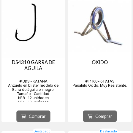
DS4310 GARRA DE
OXIDO
AGUILA
# BDS - KATANA
# PH60 - 6 PATAS
Anzuelo en blister modelo de
Pasahilo Oxido. Muy Resistente.
Garra de águila en negro.
Tamaño - Cantidad
Nº8 - 12 unidades
Nº4 - 12 unidades
Nº1 - 12 unidades
Nº1/0 - 12 unidades
Nº2/0 - 12 unidades
Comprar
Comprar
Nº3/0 - 12 unidades
Nº5/0 - ...
Destacado
Destacado