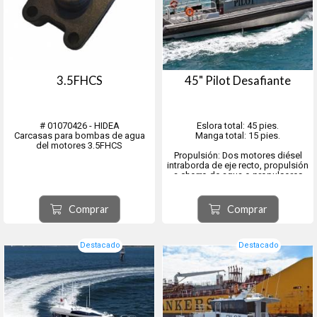
3.5FHCS
45" Pilot Desafiante
# 01070426 - HIDEA
Eslora total: 45 pies.
Carcasas para bombas de agua
Manga total: 15 pies.
del motores 3.5FHCS
Propulsión: Dos motores diésel
intraborda de eje recto, propulsión
a chorro de agua o propulsores
tipo pod.
El 45" Pilot Desafiante ofrece una
Comprar
Comprar
navegabilidad superior, mayor
autonomía y una gran capacidad
para la tripulación, todo ello en una
distr...
Destacado
Destacado