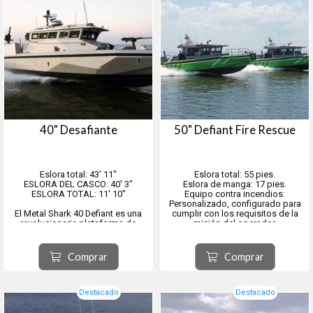
40" Desafiante
50" Defiant Fire Rescue
Eslora total: 43′ 11″
Eslora total: 55 pies.
ESLORA DEL CASCO: 40' 3″
Eslora de manga: 17 pies.
ESLORA TOTAL: 11' 10″
Equipo contra incendios:
Personalizado, configurado para
El Metal Shark 40 Defiant es una
cumplir con los requisitos de la
revolucionaria plataforma de
misión del operador.
patrullera monocasco diseñada
Propulsión: Disponible con una
para satisfacer las necesidades
amplia gama de sistemas de
militares del futuro en un mundo
propulsión, incluyendo propulsión
Comprar
Comprar
en constante cambio.
por chorro de agua, eje recto
interno ...
Desarrollado para r...
Destacado
Destacado