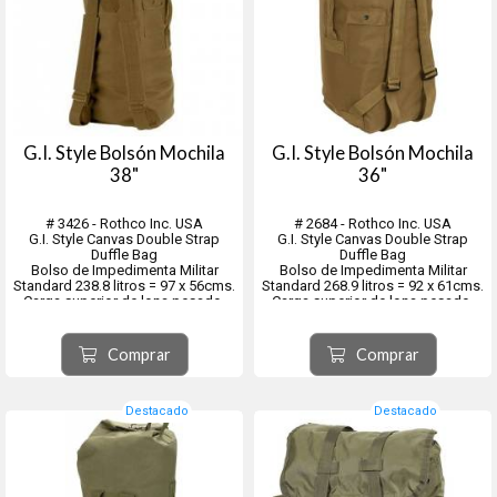
G.I. Style Bolsón Mochila
G.I. Style Bolsón Mochila
38"
36"
# 3426 - Rothco Inc. USA
# 2684 - Rothco Inc. USA
G.I. Style Canvas Double Strap
G.I. Style Canvas Double Strap
Duffle Bag
Duffle Bag
Bolso de Impedimenta Militar
Bolso de Impedimenta Militar
Standard 238.8 litros = 97 x 56cms.
Standard 268.9 litros = 92 x 61cms.
Carga superior de lona pesado.
Carga superior de lona pesado.
Con correas tipo mochila.
Con correas tipo mochila.
CARGA SUP. 38" - Color Marrón
CARGA SUP. 36" - Color Marrón
Coyote
Coyote
Comprar
Comprar
Destacado
Destacado