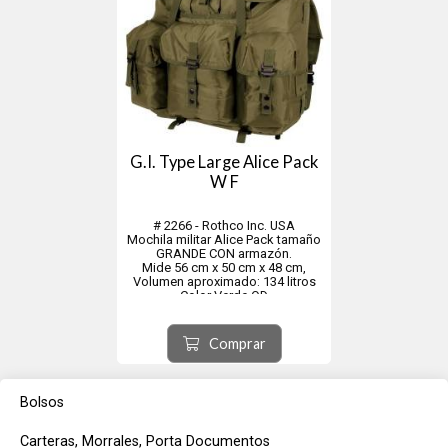
G.I. Type Large Alice Pack
W F
# 2266 - Rothco Inc. USA
Mochila militar Alice Pack tamaño
GRANDE CON armazón.
Mide 56 cm x 50 cm x 48 cm,
Volumen aproximado: 134 litros
Color Verde OD
Material 420D Polyester
La mochila Alice mediana ofrece
Comprar
una solución versátil para llevar
tus artículos esenciales para
actividades al aire...
Bolsos
Carteras, Morrales, Porta Documentos