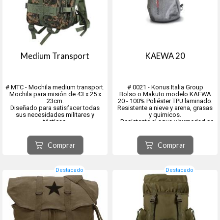
Medium Transport
KAEWA 20
# MTC - Mochila medium transport.
# 0021 - Konus Italia Group
Mochila para misión de 43 x 25 x
Bolso o Makuto modelo KAEWA
23cm.
20 - 100% Poliéster TPU laminado.
Diseñado para satisfacer todas
Resistente a nieve y arena, grasas
sus necesidades militares y
y quimicos.
tácticas.
- Resistente al agua y humedad se
Cuenta con un compartimiento
puede sumergir, y rayos UV
grande con cremallera y bolsillo de
Cremalleras selladas. Correas
malla,
anchas ajustables.
Comprar
Comprar
+ 3 bolsillos exteriores adicionales
Correa ajustable.- Asa de
también con cremallera
transporte - Recubrim...
Compartimento al...
Destacado
Destacado