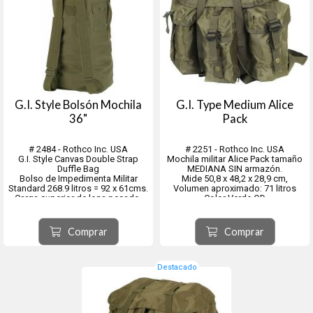
G.I. Style Bolsón Mochila
G.I. Type Medium Alice
36"
Pack
# 2484 - Rothco Inc. USA
# 2251 - Rothco Inc. USA
G.I. Style Canvas Double Strap
Mochila militar Alice Pack tamaño
Duffle Bag
MEDIANA SIN armazón.
Bolso de Impedimenta Militar
Mide 50,8 x 48,2 x 28,9 cm,
Standard 268.9 litros = 92 x 61cms.
Volumen aproximado: 71 litros
Carga superior de lona pesado.
Color Verde OD
Con correas tipo mochila.
CARGA SUP. 36" - Color Verde Oliva
Material 420D Polyester
La mochila Alice mediana ofrece
Comprar
Comprar
una solución versátil para llevar
tus artículos esenciales para
actividades al air...
Destacado