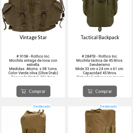
Vintage Star
Tactical Backpack
# 9158 - Rothco Inc.
# 284TB - Rothco Inc.
Mochila vintage de lona con
Mochila táctica de 45 litros.
estrella.
Senderismo
Medidas: 46cms. x 38.1cms.
Mide 33 cm x 24 cm x 61 cm.
Color ‎Verde oliva (Olive Drab)
Capacidad 45 litros.
Capacidad total; 18 Litros.
Cinturón lumbar para mayor
estabilidad y distribución del peso
durante largas caminatas.
Colores disponibles:
Comprar
Comprar
Negro - # 2847
Coyote - # 2848
Verde OD - # 28470
Destacado
Destacado