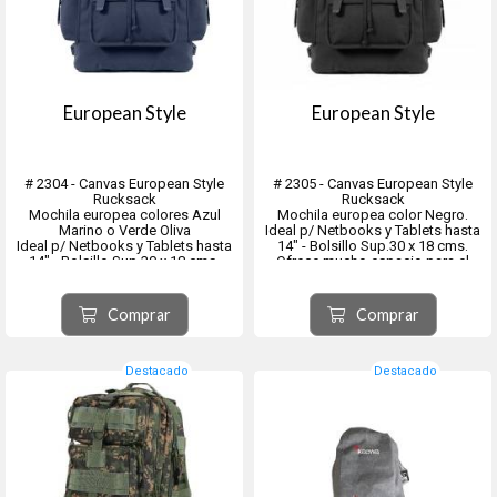
European Style
European Style
# 2304 - Canvas European Style
# 2305 - Canvas European Style
Rucksack
Rucksack
Mochila europea colores Azul
Mochila europea color Negro.
Marino o Verde Oliva
Ideal p/ Netbooks y Tablets hasta
Ideal p/ Netbooks y Tablets hasta
14" - Bolsillo Sup.30 x 18 cms.
14" - Bolsillo Sup.30 x 18 cms.
Ofrece mucho espacio para el
Ofrece mucho espacio para el
almacenamiento y mide aprox. 51 x
almacenamiento y mide aprox. 51 x
33 x 19 cms.
33 x 19 cms.
Capacidad total de ‎20 Litros
Comprar
Comprar
Capacidad total de ‎20 Litros
Destacado
Destacado