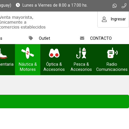
uguay)
Lunes a Viernes de 8.00 a 17.00 hs.
Ingresar
as
Outlet
CONTACTO
entaria
Náutica &
Óptica &
Pesca &
Radio
Motores
Accesorios
Accesorios
Comunicaciones