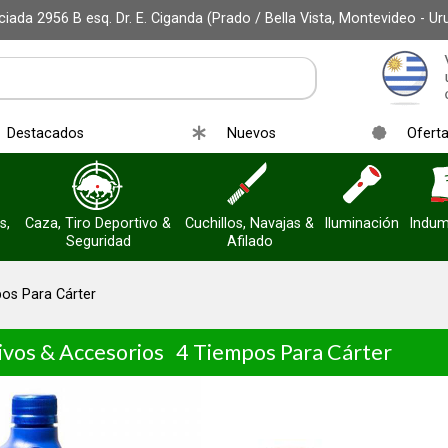
iada 2956 B esq. Dr. E. Ciganda (Prado / Bella Vista, Montevideo - Ur
Destacados
Nuevos
Ofert
s,
Caza, Tiro Deportivo &
Cuchillos, Navajas &
Iluminación
Indum
Seguridad
Afilado
os Para Cárter
ivos & Accesorios
4 Tiempos Para Cárter