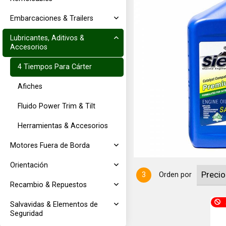
Embarcaciones & Trailers
Lubricantes, Aditivos &
Accesorios
4 Tiempos Para Cárter
Afiches
mium Blend Catalyst 4 tiempos
 enfriados a agua con Catalizador*
Fluido Power Trim & Tilt
es internos como exteriores con o
Herramientas & Accesorios
Motores Fuera de Borda
Orientación
3
Orden por
Recambio & Repuestos
Salvavidas & Elementos de
Seguridad