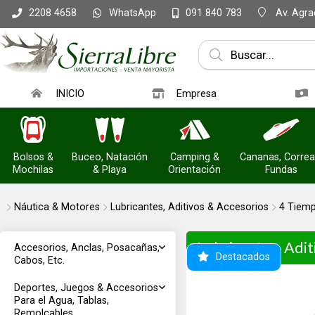
WhatsApp
Av. Agrac
2208 4658
091 840 783
INICIO
Empresa
Bolsos &
Buceo, Natación
Camping &
Cananas, Correa
Mochilas
& Playa
Orientación
Fundas
Náutica & Motores
Lubricantes, Aditivos & Accesorios
4 Tiemp
Lubricantes, Adit
Accesorios, Anclas, Posacañas,
Destacados
Cabos, Etc.
Deportes, Juegos & Accesorios
Para el Agua, Tablas,
Remolcables