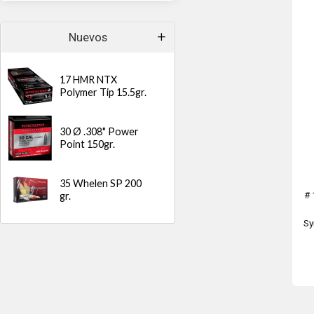
Nuevos
17 HMR NTX
Polymer Tip 15.5gr.
30 Ø .308" Power
Point 150gr.
35 Whelen SP 200
# 
gr.
Sy
1
Cl
VD
200