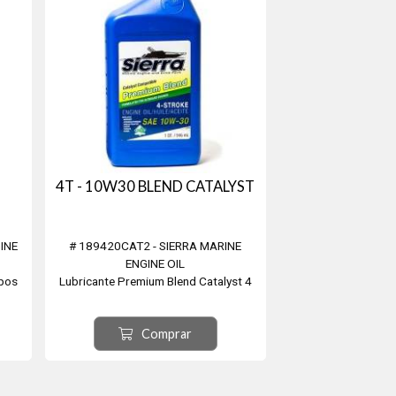
4T - 10W30 BLEND CATALYST
INE
# 189420CAT2 - SIERRA MARINE
ENGINE OIL
mpos
Lubricante Premium Blend Catalyst 4
res
tiempos 10W30 - 946,35 cm³ mpara
os a
motores fuera borda de 4 tiempos
Comprar
 Para
enfriados a agua con Catalizador* o sin
fuera
el. Diseñado específicamente para uso
 solo
tanto en motores internos como
to ...
exteriores con o sin sistemas