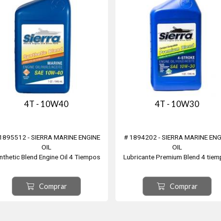
4T - 10W40
4T - 10W30
1895512 - SIERRA MARINE ENGINE
# 1894202 - SIERRA MARINE ENG
OIL
OIL
nthetic Blend Engine Oil 4 Tiempos
Lubricante Premium Blend 4 tie
0W40 - 946,35 cm³ para motores
10W30 - 946,35 cm³ para moto
fuera borda enfriados a agua.
fuera borda de 4 tiempos enfriad
Comprar
Comprar
asificación:API C14-Plus/SL; Volvo
agua. Clasific. NMMA FC-W API SL.
S-3; Cummins CES20078, 20077 &
uso en todas los motores dentro/
76. Máxima Perfomance Fabricado
de borda sin catalizador. Mezclado
y envasado en los EEUU
utilizando las bases del Grupo II jun