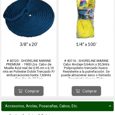
3/8" x 20'
1/4" x 100´
# 40120 - SHORELINE MARINE
# 40116 - SHORELINE MARINE
PREMIUM - 1900 Lbs. Cabo de
Cabo Anclaje 0,64cm x 30,5mts
Muelle Azul real de 0,95 cm x 6,10
Polipropileno trenzado hueco
mts en Poliester Doble Trenzado P/
Resistente a la putrefacción. Se
embarcaciones hasta 7,60mts
puede almacenar seco o húmedo.
.Con Ojo de 30,5cm
Resistente al roce. Flota
Resistente a Roce y Hongos
Comprar
Comprar
Accesorios, Anclas, Posacañas, Cabos, Etc.