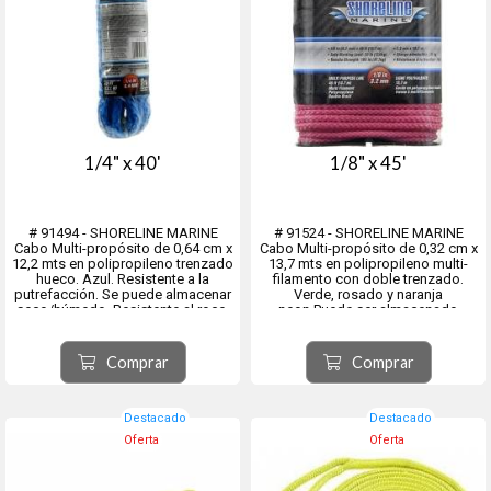
1/4" x 40'
1/8" x 45'
# 91494 - SHORELINE MARINE
# 91524 - SHORELINE MARINE
Cabo Multi-propósito de 0,64 cm x
Cabo Multi-propósito de 0,32 cm x
12,2 mts en polipropileno trenzado
13,7 mts en polipropileno multi-
hueco. Azul. Resistente a la
filamento con doble trenzado.
putrefacción. Se puede almacenar
Verde, rosado y naranja
seco/húmedo. Resistente al roce.
neon.Puede ser almacenado
Flota
húmedo o seco, Flota
Comprar
Comprar
Destacado
Destacado
Oferta
Oferta