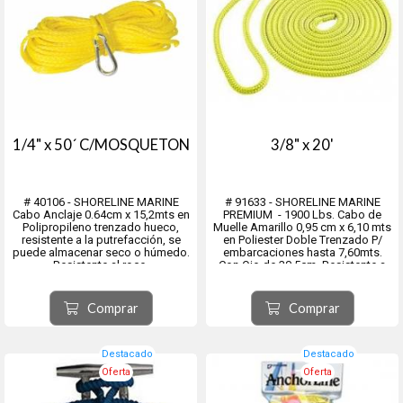
1/4" x 50´ C/MOSQUETON
3/8" x 20'
# 40106 - SHORELINE MARINE
# 91633 - SHORELINE MARINE
Cabo Anclaje 0.64cm x 15,2mts en
PREMIUM - 1900 Lbs. Cabo de
Polipropileno trenzado hueco,
Muelle Amarillo 0,95 cm x 6,10 mts
resistente a la putrefacción, se
en Poliester Doble Trenzado P/
puede almacenar seco o húmedo.
embarcaciones hasta 7,60mts.
Resistente al roce.
Con Ojo de 30,5cm. Resistente a
Inc. Mosquetón para el Ancla
Roce y Hongos
Comprar
Comprar
Destacado
Destacado
Oferta
Oferta