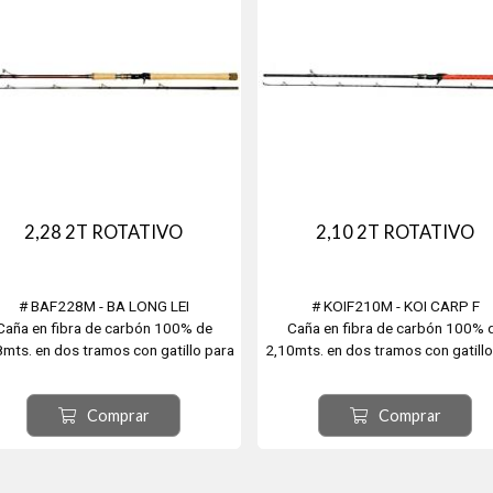
2,28 2T ROTATIVO
2,10 2T ROTATIVO
# BAF228M - BA LONG LEI
# KOIF210M - KOI CARP F
Caña en fibra de carbón 100% de
Caña en fibra de carbón 100% 
8mts. en dos tramos con gatillo para
2,10mts. en dos tramos con gatillo
eel rotativo. Mango y manopla de
reel rotativo. Arroja de 9 - 40gr
corcho. Arroja de 9 - 40grs.
Comprar
Comprar