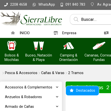
WhatsApp
Av. Agrac
2208 4658
091 840 783
INICIO
Empresa
Bolsos &
Buceo, Natación
Camping &
Cananas, Correa
Mochilas
& Playa
Orientación
Fundas
Pesca & Accesorios
Cañas & Varas
2 Tramos
Cañas & Varas
2
Accesorios & Complementos
Destacados
Anzuelos & Robadores
Armado de Cañas