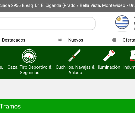
iada 2956 B esq. Dr. E. Ciganda (Prado / Bella Vista, Montevideo - Ur
Destacados
Nuevos
Ofert
s,
Caza, Tiro Deportivo &
Cuchillos, Navajas &
Iluminación
Indum
Seguridad
Afilado
 Tramos