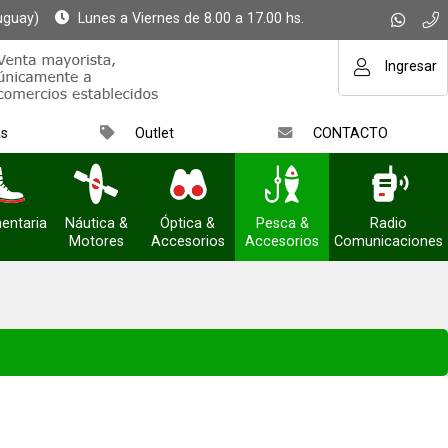
uguay)
Lunes a Viernes de 8.00 a 17.00 hs.
Ingresar
as
Outlet
CONTACTO
entaria
Náutica &
Óptica &
Pesca &
Radio
Motores
Accesorios
Accesorios
Comunicaciones