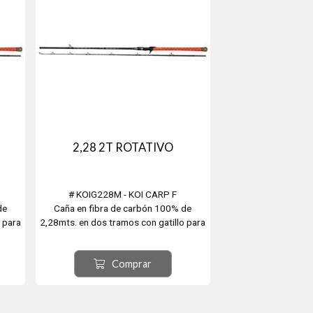
2,28 2T ROTATIVO
# KOIG228M - KOI CARP F
de
Caña en fibra de carbón 100% de
 para
2,28mts. en dos tramos con gatillo para
s.
reel rotativo. Arroja de 9 - 40grs.
Comprar