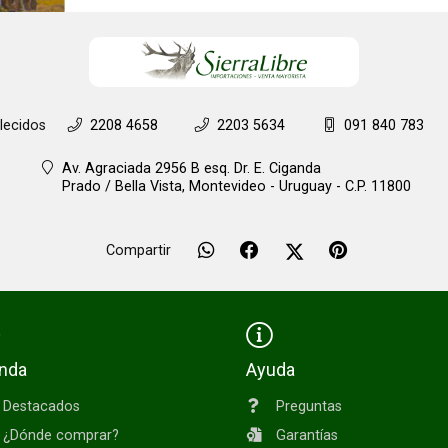
lecidos
2208 4658
2203 5634
091 840 783
Av. Agraciada 2956 B esq. Dr. E. Ciganda
Prado / Bella Vista,
Montevideo - Uruguay - C.P. 11800
Compartir
enda
Ayuda
Destacados
Preguntas
¿Dónde comprar?
Garantías