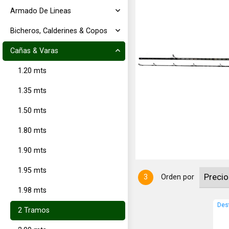
Armado De Lineas
Bicheros, Calderines & Copos
Cañas & Varas
1.20 mts
1.35 mts
,28mts. en dos tramos con gatillo
40grs.
1.50 mts
1.80 mts
1.90 mts
1.95 mts
3
Orden por
1.98 mts
Des
2 Tramos