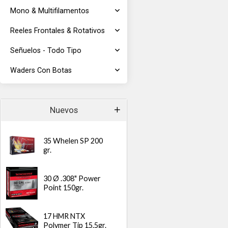
Mono & Multifilamentos
Reeles Frontales & Rotativos
Señuelos - Todo Tipo
Waders Con Botas
Nuevos
35 Whelen SP 200
gr.
30 Ø .308" Power
Point 150gr.
17 HMR NTX
Polymer Tip 15.5gr.