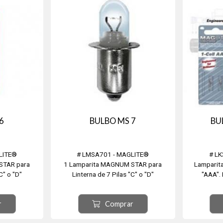
6
BULBO MS 7
BU
LITE®
# LMSA701 - MAGLITE®
# L
STAR para
1 Lamparita MAGNUM STAR para
Lamparita
C" o "D"
Linterna de 7 Pilas "C" o "D"
"AAA". 
r
Comprar