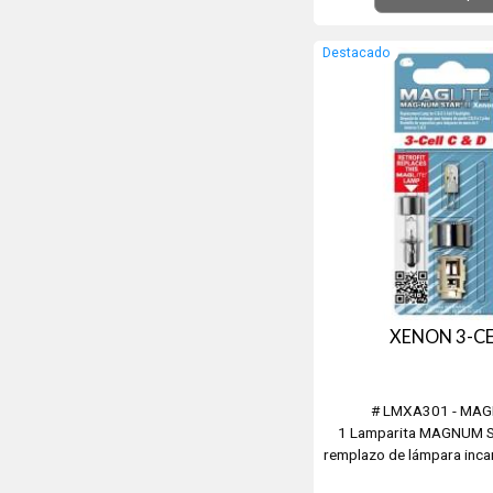
Destacado
XENON 3-CE
# LMXA301 - MAG
1 Lamparita MAGNUM ST
remplazo de lámpara inc
Linterna de 3 Pilas "