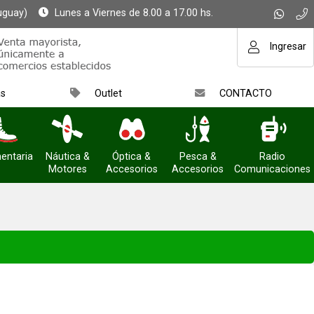
uguay)
Lunes a Viernes de 8.00 a 17.00 hs.
Ingresar
as
Outlet
CONTACTO
entaria
Náutica &
Óptica &
Pesca &
Radio
Motores
Accesorios
Accesorios
Comunicaciones