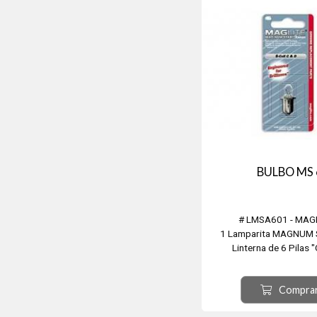
BULBO MS 
# LMSA601 - MAG
1 Lamparita MAGNUM 
Linterna de 6 Pilas "
Compra