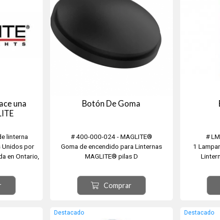
ace una
Botón De Goma
LITE
e linterna
# 400-000-024 - MAGLITE®
# LM
s Unidos por
Goma de encendido para Linternas
1 Lampa
da en Ontario,
MAGLITE® pilas D
Linter
or Anthony
do en 1979.
r
Comprar
e de aluminio
 un haz de
le.
Destacado
Destacado