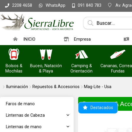
WhatsApp
Av. Agrac
2208 4658
091 840 783
INICIO
Empresa
Bolsos &
Buceo, Natación
Camping &
Cananas, Correa
Mochilas
& Playa
Orientación
Fundas
Iluminación
Repuestos & Accesorios
Mag-Lite - Usa
Repuestos & Acc
Faros de mano
Destacados
Linternas de Cabeza
Linternas de mano