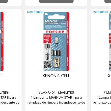
Destacado
Destacado
LL
XENON 4-CELL
X
LITE®
# LMXA401 - MAGLITE®
# LM
AR II para
1 Lamparita MAGNUM STAR II para
1 Lampar
andescente de
remplazo de lámpara incandescente de
remplazo de
C" o "D"
Linterna de 4 Pilas "C" o "D"
Linter