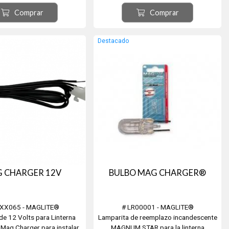
Comprar
Comprar
Destacado
 CHARGER 12V
BULBO MAG CHARGER®
XX065 - MAGLITE®
# LR00001 - MAGLITE®
de 12 Volts para Linterna
Lamparita de reemplazo incandescente
Mag Charger para instalar
MAGNUM STAR para la linterna