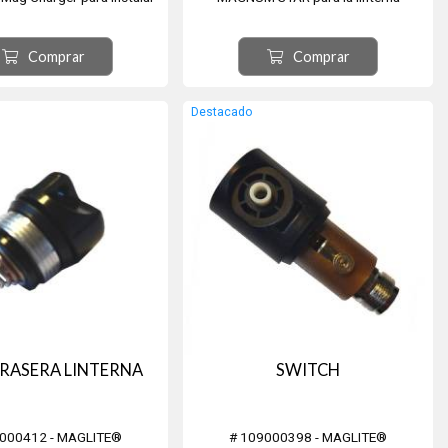
en el vehículo.
MAGLITE® recargable Mag Charger
System
Comprar
Comprar
Destacado
TRASERA LINTERNA
SWITCH
9000412 - MAGLITE®
# 109000398 - MAGLITE®