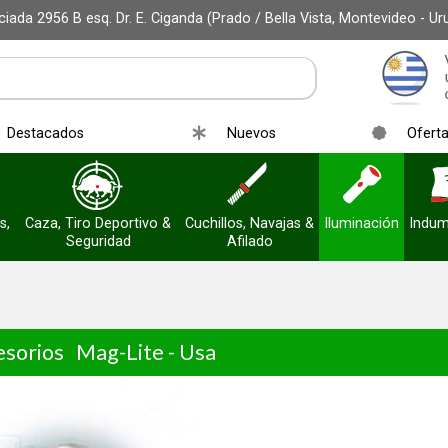
iada 2956 B esq. Dr. E. Ciganda (Prado / Bella Vista, Montevideo - Ur
Destacados
Nuevos
Ofert
s,
Caza, Tiro Deportivo &
Cuchillos, Navajas &
Iluminación
Indum
Seguridad
Afilado
esorios
Mag-Lite - Usa