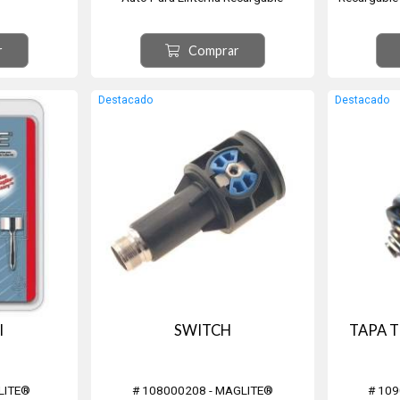
r
Comprar
Destacado
Destacado
I
SWITCH
TAPA 
LITE®
# 108000208 - MAGLITE®
# 10