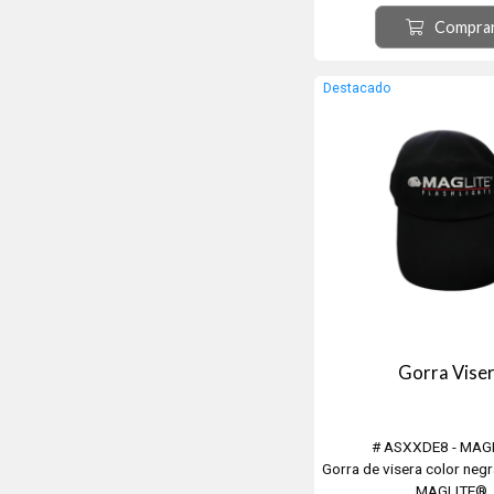
Compra
Destacado
Gorra Vise
# ASXXDE8 - MAG
Gorra de visera color neg
MAGLITE®