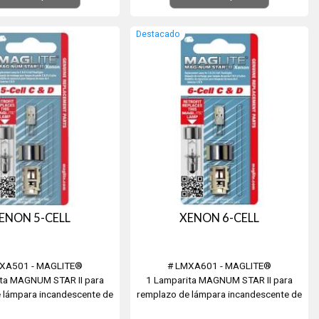
Destacado
ENON 5-CELL
XENON 6-CELL
XA501 - MAGLITE®
# LMXA601 - MAGLITE®
ita MAGNUM STAR II para
1 Lamparita MAGNUM STAR II para
 lámpara incandescente de
remplazo de lámpara incandescente de
na de 5 Pilas "C" o "D"
Linterna de 6 Pilas "C" o "D"