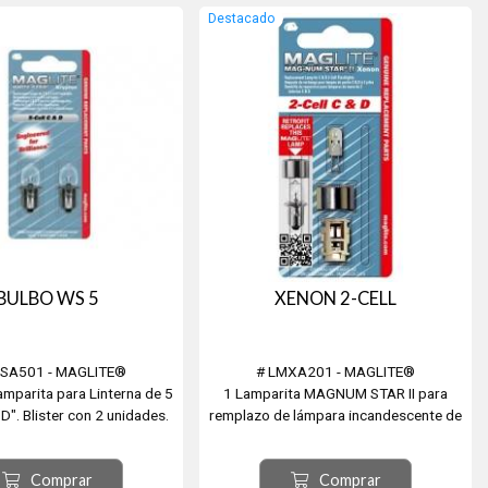
Destacado
BULBO WS 5
XENON 2-CELL
SA501 - MAGLITE®
# LMXA201 - MAGLITE®
amparita para Linterna de 5
1 Lamparita MAGNUM STAR II para
"D". Blister con 2 unidades.
remplazo de lámpara incandescente de
Linterna de 2 Pilas "C" o "D"
Comprar
Comprar