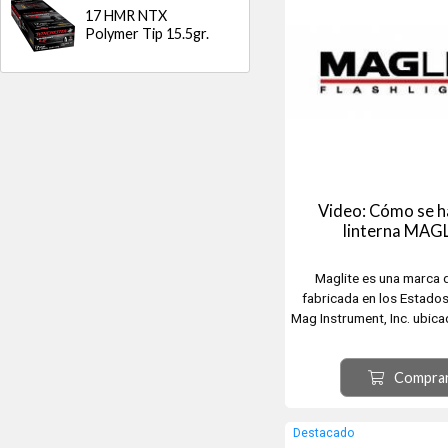
17 HMR NTX
Polymer Tip 15.5gr.
Video: Cómo se h
linterna MAG
Maglite es una marca d
fabricada en los Estado
Mag Instrument, Inc. ubica
California y fundada p
Maglica. Fue introduci
Compra
Construido principalment
anodizado 6061, tienen
enfoque regulab
Destacado