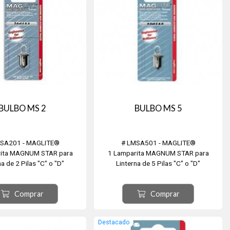
BULBO MS 2
BULBO MS 5
SA201 - MAGLITE®
# LMSA501 - MAGLITE®
rita MAGNUM STAR para
1 Lamparita MAGNUM STAR para
na de 2 Pilas "C" o "D"
Linterna de 5 Pilas "C" o "D"
Comprar
Comprar
Destacado