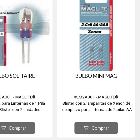
LBO SOLITAIRE
BULBO MINI MAG
K3A001 - MAGLITE®
#LM2A001 - MAGLITE®
 para Linternas de 1 Pila
Blister con 2 lamparitas de Xenon de
Blister con 2 unidades
reemplazo para linternas de 2 pilas AA
o AAA.
Repuesto original.
Comprar
Comprar