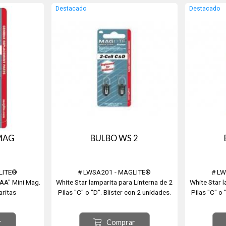
Destacado
Destacado
 MAG
BULBO WS 2
LITE®
# LWSA201 - MAGLITE®
# LW
AAA" Mini Mag.
White Star lamparita para Linterna de 2
White Star l
aritas
Pilas "C" o "D". Blister con 2 unidades.
Pilas "C" o 
r
Comprar