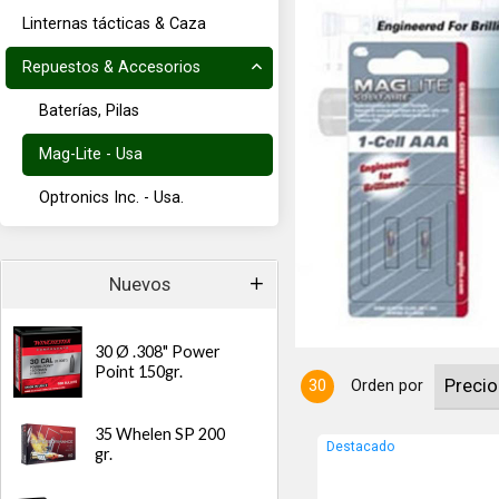
Linternas tácticas & Caza
Repuestos & Accesorios
Baterías, Pilas
Mag-Lite - Usa
Optronics Inc. - Usa.
con 2 lamparitas
Nuevos
30 Ø .308" Power
Point 150gr.
30
Orden por
35 Whelen SP 200
Destacado
gr.