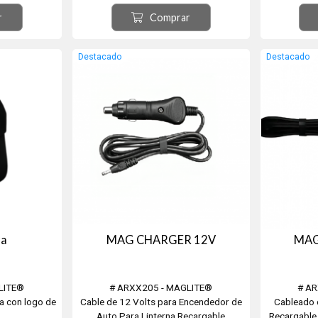
r
Comprar
Destacado
Destacado
ra
MAG CHARGER 12V
MAG
LITE®
# ARXX205 - MAGLITE®
# AR
ra con logo de
Cable de 12 Volts para Encendedor de
Cableado 
Auto Para Linterna Recargable
Recargable 