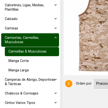
Calcetines, Ligas, Medias,
Plantillas
Calzado
Camisas
Camisetas, Camisillas,
Musculosas
NES".
Camisillas & Musculosas
Manga Corta
Manga Larga
Camperas de Abrigo, Deportivas
2
Orden por
& Tácticas
Chalecos & Correajes
Cintos Varios Tipos