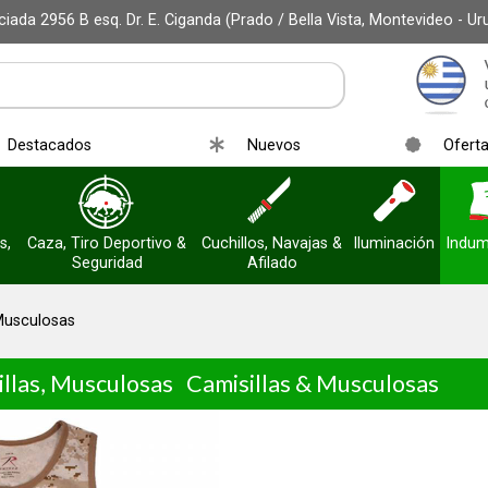
iada 2956 B esq. Dr. E. Ciganda (Prado / Bella Vista, Montevideo - Ur
Destacados
Nuevos
Ofert
s,
Caza, Tiro Deportivo &
Cuchillos, Navajas &
Iluminación
Indum
Seguridad
Afilado
 Musculosas
illas, Musculosas
Camisillas & Musculosas