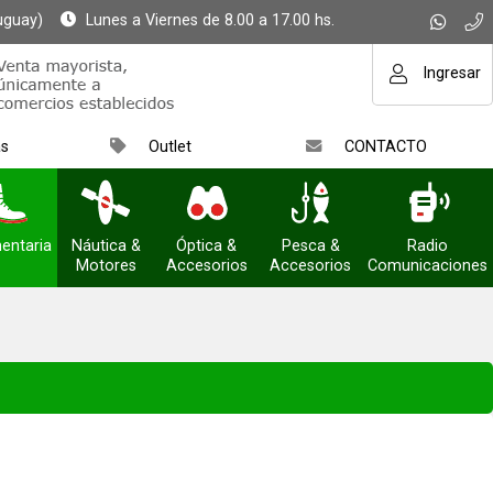
uguay)
Lunes a Viernes de 8.00 a 17.00 hs.
Ingresar
as
Outlet
CONTACTO
entaria
Náutica &
Óptica &
Pesca &
Radio
Motores
Accesorios
Accesorios
Comunicaciones