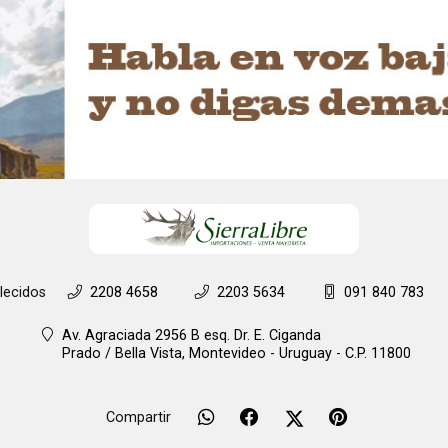
lecidos
2208 4658
2203 5634
091 840 783
Av. Agraciada 2956 B esq. Dr. E. Ciganda
Prado / Bella Vista,
Montevideo - Uruguay - C.P. 11800
Compartir