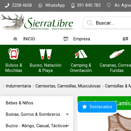
WhatsApp
Av. Agrac
2208 4658
091 840 783
INICIO
Empresa
Bolsos &
Buceo, Natación
Camping &
Cananas, Correa
Mochilas
& Playa
Orientación
Fundas
Indumentaria
Camisetas, Camisillas, Musculosas
Camisillas &
Camisetas, Camis
Bebes & Niños
Destacados
Boinas, Gorros & Sombreros
Buzos - Abrigo, Casual, Tácticos