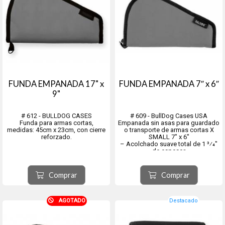
FUNDA EMPANADA 17" x
FUNDA EMPANADA 7″ x 6″
9"
# 612 - BULLDOG CASES
# 609 - BullDog Cases USA
Funda para armas cortas,
Empanada sin asas para guardado
medidas: 45cm x 23cm, con cierre
o transporte de armas cortas X
reforzado.
SMALL 7″ x 6″
– Acolchado suave total de 1 3⁄4″
de espesor
– Carcasa exterior resistente al
agua de nailon de alta resistencia
– Cremallera de longitud completa
Comprar
Comprar
AGOTADO
Destacado