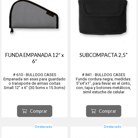
FUNDA EMPANADA 12″ x
SUBCOMPACTA 2,5"
6″
# 610 - BULLDOG CASES
# 841 - BULLDOG CASES
Empanada sin asas para guardado
Funda cordura negra, medidas:
o transporte de armas cortas
5"x4"x1", para llevar en el cinto,
Small 12″ x 6″ (30.5cms x 15.3cms)
con, tapa y botones metálicos,
simil estuche de celular
Comprar
Comprar
Destacado
Destacado