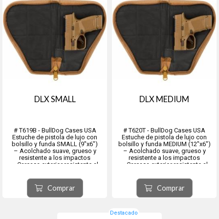
DLX SMALL
DLX MEDIUM
# T619B - BullDog Cases USA
# T620T - BullDog Cases USA
Estuche de pistola de lujo con
Estuche de pistola de lujo con
bolsillo y funda SMALL (9″x6″)
bolsillo y funda MEDIUM (12″x6″)
– Acolchado suave, grueso y
– Acolchado suave, grueso y
resistente a los impactos
resistente a los impactos
– Carcasa exterior resistente al
– Carcasa exterior resistente al
agua de nailon de alta resistencia
agua de nailon de alta resistencia
- Cremallera de longitud completa
- Cremallera de longitud completa
que permite que el estuche se abra
que permite que el estuche se abra
Comprar
Comprar
por...
p...
Destacado