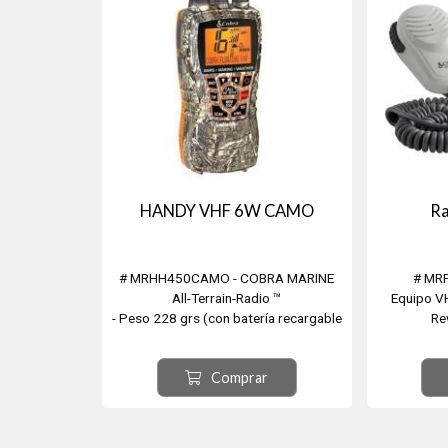
HANDY VHF 6W CAMO
Ra
# MRHH450CAMO - COBRA MARINE
# MR
All-Terrain-Radio ™
Equipo V
- Peso 228 grs (con batería recargable
Re
litio Incluido)
Repet.de
-bAlto 123mm (con su antena)
- Graba auto
Comprar
- Ancho 62mm
segundos 
- Espesor 36mm
di
- Uso en barcos, Roadtrips, Motos de
- Fu
Agua, Cacerías, ATVs y muchos usos
audioconfer