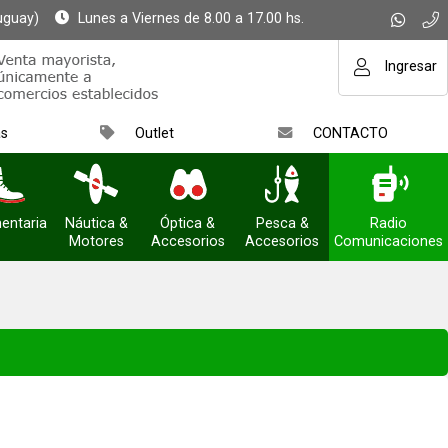
uguay)
Lunes a Viernes de 8.00 a 17.00 hs.
Ingresar
as
Outlet
CONTACTO
entaria
Náutica &
Óptica &
Pesca &
Radio
Motores
Accesorios
Accesorios
Comunicaciones