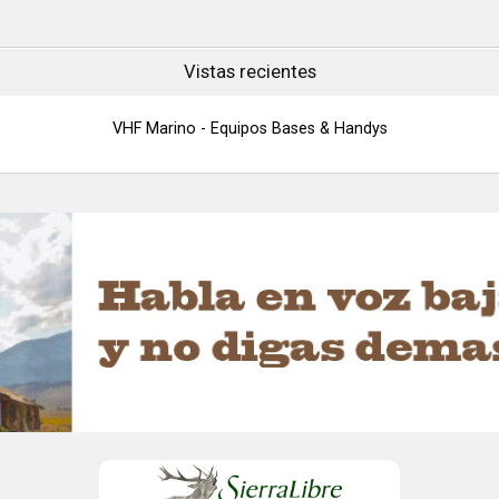
más.
Clase D
- Rewind-Say-Again®
- Repetición de llamadas
Vistas recientes
...
VHF Marino - Equipos Bases & Handys