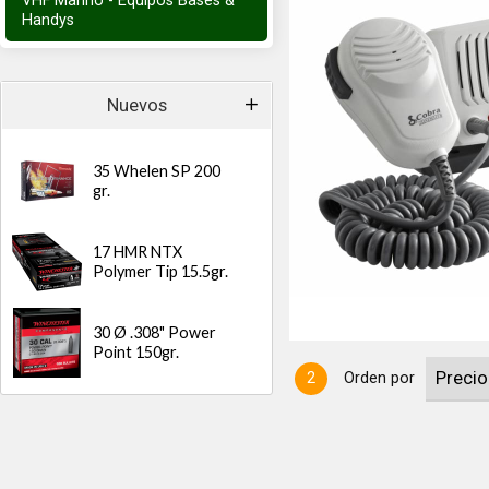
VHF Marino - Equipos Bases &
Handys
Nuevos
35 Whelen SP 200
gr.
 228 grs (con batería recargable
- Espesor 36mm - Uso en barcos,
ás. - Rewind-Say-Again® -
17 HMR NTX
Polymer Tip 15.5gr.
30 Ø .308" Power
Point 150gr.
2
Orden por