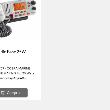
dio Base 25W
F57 - COBRA MARINE
HF MARINO fijo 25 Wats.
wind-Say-Again®-
 llamadas VHF perdidas.
máticamente los últimos 20
Comprar
con una grabadora de voz
gital. Salida de PA
nción de PA para la
encia a un altavoz externo.