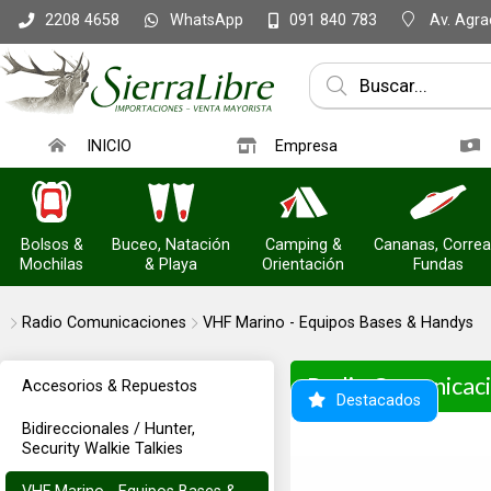
WhatsApp
Av. Agrac
2208 4658
091 840 783
INICIO
Empresa
Bolsos &
Buceo, Natación
Camping &
Cananas, Correa
Mochilas
& Playa
Orientación
Fundas
Radio Comunicaciones
VHF Marino - Equipos Bases & Handys
Radio Comunicac
Accesorios & Repuestos
Destacados
Bidireccionales / Hunter,
Security Walkie Talkies