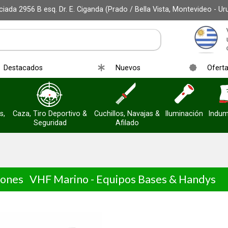
iada 2956 B esq. Dr. E. Ciganda (Prado / Bella Vista, Montevideo - Ur
Destacados
Nuevos
Ofert
s,
Caza, Tiro Deportivo &
Cuchillos, Navajas &
Iluminación
Indum
Seguridad
Afilado
iones
VHF Marino - Equipos Bases & Handys