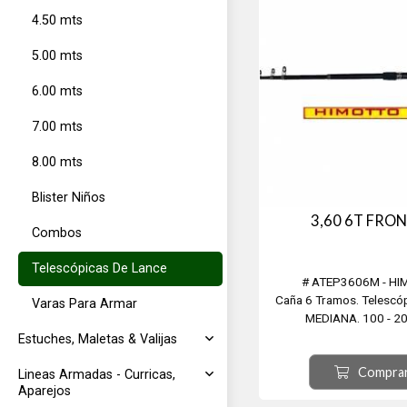
4.50 mts
5.00 mts
6.00 mts
7.00 mts
8.00 mts
Blister Niños
3,60 6T FRO
Combos
Telescópicas De Lance
# ATEP3606M - H
Caña 6 Tramos. Telescóp
Varas Para Armar
MEDIANA. 100 - 20
Estuches, Maletas & Valijas
Compra
Lineas Armadas - Curricas,
Aparejos