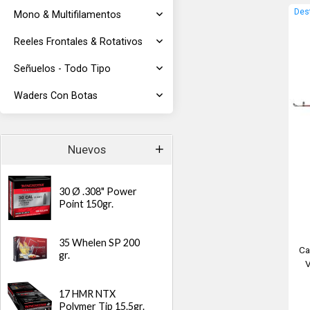
Des
Mono & Multifilamentos
Reeles Frontales & Rotativos
Señuelos - Todo Tipo
Waders Con Botas
Nuevos
30 Ø .308" Power
Point 150gr.
35 Whelen SP 200
Ca
gr.
V
17 HMR NTX
Polymer Tip 15.5gr.