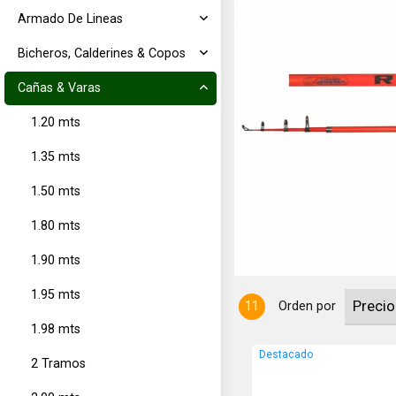
Armado De Lineas
Bicheros, Calderines & Copos
Cañas & Varas
1.20 mts
1.35 mts
. Acción Liviana. 40 - 80 Grs.
1.50 mts
1.80 mts
1.90 mts
1.95 mts
11
Orden por
1.98 mts
Destacado
2 Tramos