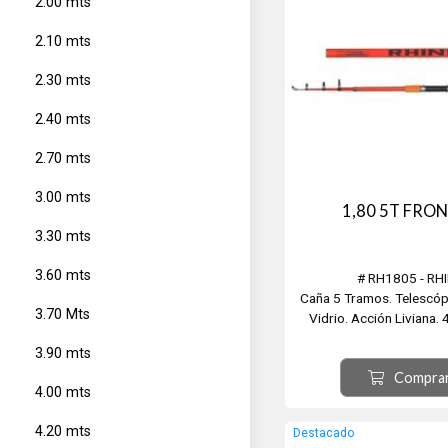
2.00 mts
2.10 mts
2.30 mts
2.40 mts
2.70 mts
3.00 mts
1,80 5T FRO
3.30 mts
3.60 mts
# RH1805 - RH
Caña 5 Tramos. Telescópi
3.70 Mts
Vidrio. Acción Liviana. 
3.90 mts
Compra
4.00 mts
4.20 mts
Destacado