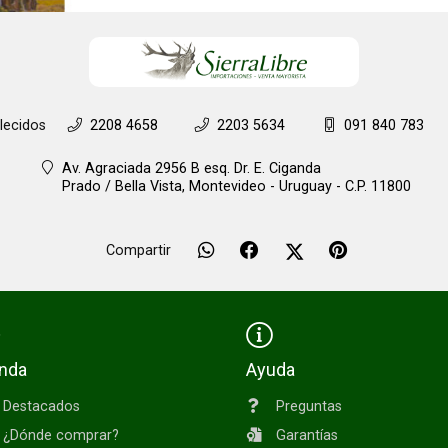
lecidos
2208 4658
2203 5634
091 840 783
Av. Agraciada 2956 B esq. Dr. E. Ciganda
Prado / Bella Vista,
Montevideo - Uruguay - C.P. 11800
Compartir
enda
Ayuda
Destacados
Preguntas
¿Dónde comprar?
Garantías