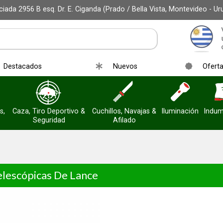
iada 2956 B esq. Dr. E. Ciganda (Prado / Bella Vista, Montevideo - Ur
Destacados
Nuevos
Ofert
s,
Caza, Tiro Deportivo &
Cuchillos, Navajas &
Iluminación
Indum
Seguridad
Afilado
elescópicas De Lance