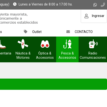
uguay)
Lunes a Viernes de 8.00 a 17.00 hs.
Ingresar
as
Outlet
CONTACTO
entaria
Náutica &
Óptica &
Pesca &
Radio
Motores
Accesorios
Accesorios
Comunicaciones