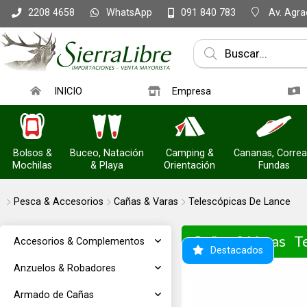
WhatsApp
Av. Agrac
2208 4658
091 840 783
INICIO
Empresa
Bolsos &
Buceo, Natación
Camping &
Cananas, Correa
Mochilas
& Playa
Orientación
Fundas
Pesca & Accesorios
Cañas & Varas
Telescópicas De Lance
Cañas & Varas
T
Accesorios & Complementos
Destacados
Anzuelos & Robadores
Armado de Cañas