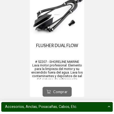
FLUSHER DUAL FLOW
# 52207 - SHORELINE MARINE
Lava motor profesional. Elemento
para la limpieza del motor y su
encendido fuera del agua. Lava los
contaminantes y depósitos de sal
del sistema de refrigeración
manteniéndolo en forma óptima
para la siguiente navegación. Se
instala en cuestión de segundos
Comprar
utilizando una...
Accesorios, Anclas, Posacañas, Cabos, Etc.