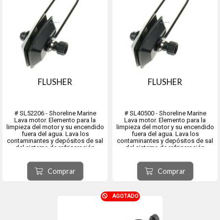
FLUSHER
FLUSHER
# SL52206 - Shoreline Marine
# SL40500 - Shoreline Marine
Lava motor. Elemento para la
Lava motor. Elemento para la
limpieza del motor y su encendido
limpieza del motor y su encendido
fuera del agua. Lava los
fuera del agua. Lava los
contaminantes y depósitos de sal
contaminantes y depósitos de sal
del sistema de refrigeración
del sistema de refrigeración
manteniéndolo en forma óptima
manteniéndolo en forma óptima
para la siguiente navegación.
para la siguiente navegación.
Se instala en cuestión de
Se instala en cuestión de
Comprar
Comprar
segundos utilizando una
segundos utilizando una
manguera...
manguera...
AGOTADO