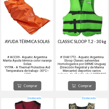
AYUDA TÉRMICA SOLAS
CLASSIC SLOOP T.2 - 30 kg
# ACC39 - Aquatic Argentina
# CHA17T2 - Aquatic Argentina
Manta Ayuda térmica color naranja
Sloop Classic salvavidas
Solas
Homologados por DIRME Uruguay
YYTPA - A Thermal Protective Aid
(Dirección Registral y de Marina
Temperatura de trabajo -30°C~
Mercante) deportivo varios
65°C
colores, de abordo ideal OPTIMIST
Material impermeable Polyamida
y para otros deportes de vela,
con cubierta aliminizada y fibra de
lanchas, botes, kayak y recreación
poliester.
entre muchos.
Comprar
Comprar
Conductividad térmica no es
Flotación: La exclusiva espuma de
mayor a 7800W/M2K
celda...
Validez 5 años
Destacado
Destacado