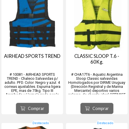
AIRHEAD SPORTS TREND
CLASSIC SLOOP T.6 -
60Kg.
# 10081 - AIRHEAD SPORTS
# CHA17T6 - Aquatic Argentina
TREND - Chaleco Salvavidas p/
Sloop Classic salvavidas
adulto. PFD. Color: Negro y azul. 4
Homologados por DIRME Uruguay
correas ajustables. Espuma ligera
(Dirección Registral y de Marina
EPE, mas de 75kg. Tipo III
Mercante) deportivo varios
Aprobado y Homologado por la
colores, de abordo ideal OPTIMIST
USCG en los EEUU.
y para otros deportes de vela,
lanchas, botes, kayak y recreación
entre muchos.
Comprar
Comprar
Flotación: La exclusiva espuma de
celda...
Destacado
Destacado