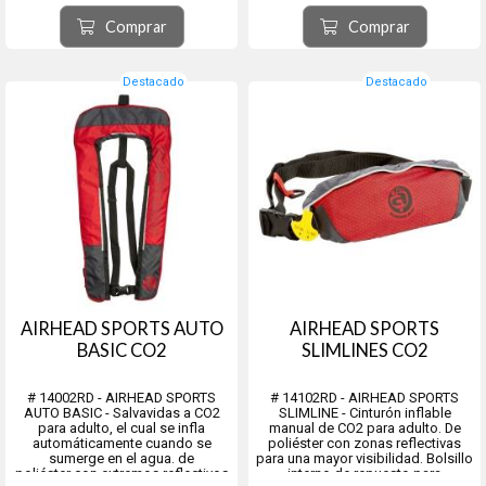
Talle: 3XL = 170Kg.
polímero de alto impacto y relleno
Colores: VARIOS
de poliuretano expandido.
Comprar
Comprar
----------------------------------------...
Resiste rayos UV. Guirnalda exte...
Destacado
Destacado
AIRHEAD SPORTS AUTO
AIRHEAD SPORTS
BASIC CO2
SLIMLINES CO2
# 14002RD - AIRHEAD SPORTS
# 14102RD - AIRHEAD SPORTS
AUTO BASIC - Salvavidas a CO2
SLIMLINE - Cinturón inflable
para adulto, el cual se infla
manual de CO2 para adulto. De
automáticamente cuando se
poliéster con zonas reflectivas
sumerge en el agua. de
para una mayor visibilidad. Bolsillo
poliéster con extremos reflectivos
interno de repuesto para