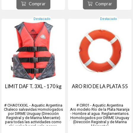
Colores: VARIOS
Colores: VARIOS
Comprar
Comprar
----------------------------------------------...
-----------------------------------------...
Destacado
Destacado
LIMIT DAF T. 3XL - 170 kg
ARO RIO DE LA PLATA 55
# CHA01XXXL - Aquatic Argentina
# CIR01 - Aquatic Argentina
Chaleco salvavidas Homologados
Aro modelo Río de la Plata Naranja
por DIRME Uruguay (Dirección
- Hombre al agua. Reglamentarios.
Registral y de Marina Mercante)
Homologados por DIRME Uruguay
para todas las actividades como
(Dirección Registral y de Marina
ski, wake board, vela, pesca,
Mercante)
rafting y toda actividad náutica.
Salvavidas circular fabricado en