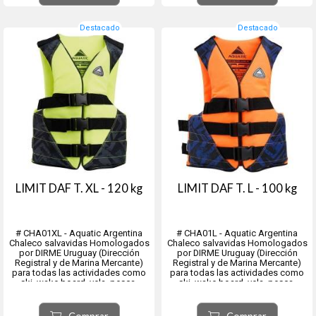
celda cerrada permite una...
-----...
Destacado
Destacado
LIMIT DAF T. XL - 120 kg
LIMIT DAF T. L - 100 kg
# CHA01XL - Aquatic Argentina
# CHA01L - Aquatic Argentina
Chaleco salvavidas Homologados
Chaleco salvavidas Homologados
por DIRME Uruguay (Dirección
por DIRME Uruguay (Dirección
Registral y de Marina Mercante)
Registral y de Marina Mercante)
para todas las actividades como
para todas las actividades como
ski, wake board, vela, pesca,
ski, wake board, vela, pesca,
rafting y toda actividad náutica.
rafting y toda actividad náutica.
Talle: XL = 120Kg.
Talle: L = 100Kg.
Colores: VARIOS
Colores: VARIOS