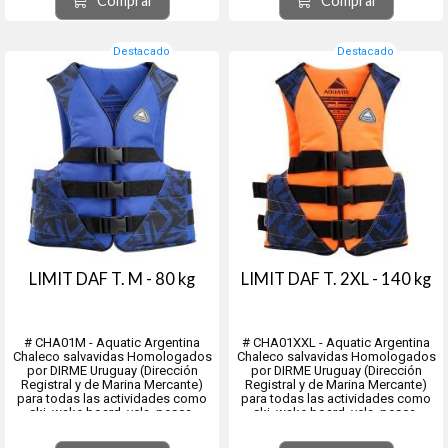
Comprar
Comprar
-------------------------------------------...
---------------------------------------------...
Destacado
Destacado
LIMIT DAF T. M - 80 kg
LIMIT DAF T. 2XL - 140 kg
# CHA01M - Aquatic Argentina
# CHA01XXL - Aquatic Argentina
Chaleco salvavidas Homologados
Chaleco salvavidas Homologados
por DIRME Uruguay (Dirección
por DIRME Uruguay (Dirección
Registral y de Marina Mercante)
Registral y de Marina Mercante)
para todas las actividades como
para todas las actividades como
ski, wake board, vela, pesca,
ski, wake board, vela, pesca,
rafting y toda actividad náutica.
rafting y toda actividad náutica.
Talle: M = 80Kg.
Talle: 2XL = 140Kg.