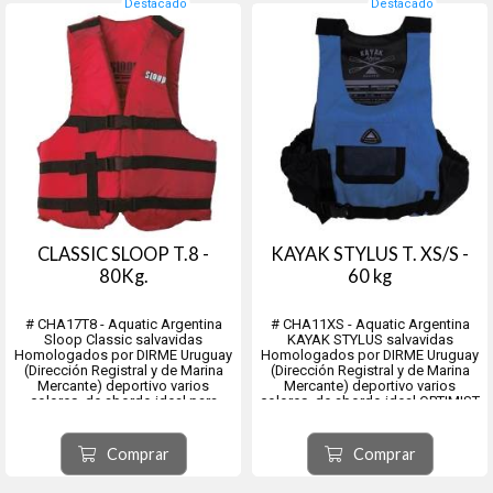
Destacado
Destacado
CLASSIC SLOOP T.8 -
KAYAK STYLUS T. XS/S -
80Kg.
60 kg
# CHA17T8 - Aquatic Argentina
# CHA11XS - Aquatic Argentina
Sloop Classic salvavidas
KAYAK STYLUS salvavidas
Homologados por DIRME Uruguay
Homologados por DIRME Uruguay
(Dirección Registral y de Marina
(Dirección Registral y de Marina
Mercante) deportivo varios
Mercante) deportivo varios
colores, de abordo ideal para
colores, de abordo ideal OPTIMIST
otros deportes de vela, lanchas,
y para otros deportes de vela,
botes, kayak y recreación entre
lanchas, botes, kayak y recreación
muchos.
entre muchos.
Comprar
Comprar
Flotación: La exclusiva espuma de
Ajuste: Tiene ajuste lateral con
celda cerrada pe...
velcro ...