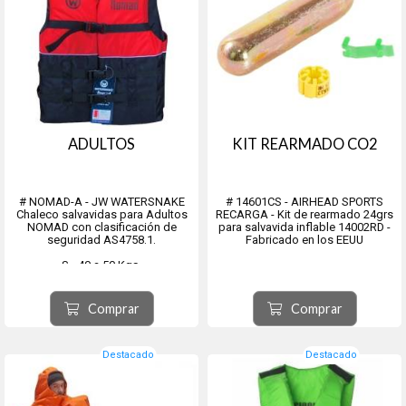
ADULTOS
KIT REARMADO CO2
# NOMAD-A - JW WATERSNAKE
# 14601CS - AIRHEAD SPORTS
Chaleco salvavidas para Adultos
RECARGA - Kit de rearmado 24grs
NOMAD con clasificación de
para salvavida inflable 14002RD -
seguridad AS4758.1.
Fabricado en los EEUU
S - 40 a 50 Kgs.
M - 50 a 60 Kgs.
L - 60 a 70 Kgs.
XL - más de 70 Kgs.
Comprar
Comprar
Destacado
Destacado