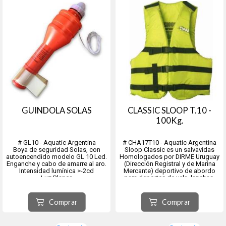
GUINDOLA SOLAS
CLASSIC SLOOP T.10 -
100Kg.
# GL10 - Aquatic Argentina
# CHA17T10 - Aquatic Argentina
Boya de seguridad Solas, con
Sloop Classic es un salvavidas
autoencendido modelo GL 10 Led.
Homologados por DIRME Uruguay
Enganche y cabo de amarre al aro.
(Dirección Registral y de Marina
Intensidad lumínica >-2cd
Mercante) deportivo de abordo
Luz Blanca
para deportes de vela, lanchas,
Frecuencia del flash: 50-70 veces
botes, kayak y recreación entre
por minuto.
otros.
No incluye pilas (3 pilas D)
Flotación: La exclusiva espuma de
Comprar
Comprar
celda cerrada permite una
flotación co...