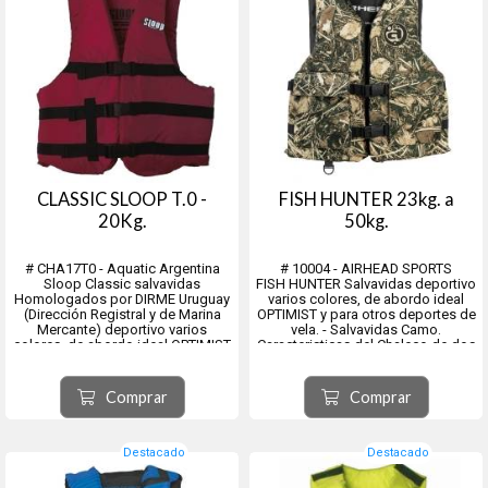
CLASSIC SLOOP T.0 -
FISH HUNTER 23kg. a
20Kg.
50kg.
# CHA17T0 - Aquatic Argentina
# 10004 - AIRHEAD SPORTS
Sloop Classic salvavidas
FISH HUNTER Salvavidas deportivo
Homologados por DIRME Uruguay
varios colores, de abordo ideal
(Dirección Registral y de Marina
OPTIMIST y para otros deportes de
Mercante) deportivo varios
vela. - Salvavidas Camo.
colores, de abordo ideal OPTIMIST
Caracteristicas del Chaleco de dos
y para otros deportes de vela,
placas, con sus lados abiertos,
lanchas, botes, kayak y recreación
con 2 correas regulables en sus
entre muchos.
laterales, y 2 bolsillos al frente
Comprar
Comprar
Flotación: La exclusiva espuma de
Espuma ligera ...
celda...
Destacado
Destacado