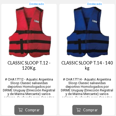
Destacado
Destacado
CLASSIC SLOOP T.12 -
CLASSIC SLOOP T.14 - 140
120Kg.
kg
# CHA17T12 - Aquatic Argentina
# CHA17T14 - Aquatic Argentina
Sloop Classic salvavidas
Sloop Classic salvavidas
deportivo Homologados por
deportivo Homologados por
DIRME Uruguay (Dirección Registral
DIRME Uruguay (Dirección Registral
y de Marina Mercante) varios
y de Marina Mercante) varios
colores, de abordo para deportes
colores, de abordo para deportes
de vela, lanchas, botes, kayak y
de vela, lanchas, botes, kayak y
recreación entre otros.
recreación entre otros.
Flotación: La exclusiva espuma de
Flotación: La exclusiva espuma de
Comprar
Comprar
celda cerrada permite una fl...
celda cerrada permite una fl...