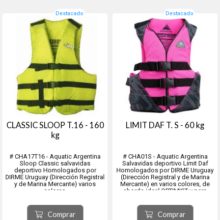
Destacado
Destacado
CLASSIC SLOOP T.16 - 160
LIMIT DAF T. S - 60 kg
kg
# CHA17T16 - Aquatic Argentina
# CHA01S - Aquatic Argentina
Sloop Classic salvavidas
Salvavidas deportivo Limit Daf
deportivo Homologados por
Homologados por DIRME Uruguay
DIRME Uruguay (Dirección Registral
(Dirección Registral y de Marina
y de Marina Mercante) varios
Mercante) en varios colores, de
colores,
abordo ideal OPTIMIST y para
de a bordo para deportes de vela,
otros deportes de vela.
lanchas, botes, kayak y recreación
Talle: S = 60Kg.
entre otros.
Colores: VARIOS
Comprar
Comprar
Flotación: La exclusiva espuma de
--------------------------------------------------