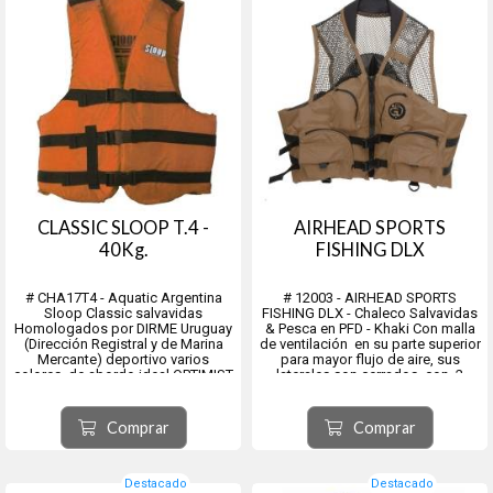
CLASSIC SLOOP T.4 -
AIRHEAD SPORTS
40Kg.
FISHING DLX
# CHA17T4 - Aquatic Argentina
# 12003 - AIRHEAD SPORTS
Sloop Classic salvavidas
FISHING DLX - Chaleco Salvavidas
Homologados por DIRME Uruguay
& Pesca en PFD - Khaki Con malla
(Dirección Registral y de Marina
de ventilación en su parte superior
Mercante) deportivo varios
para mayor flujo de aire, sus
colores, de abordo ideal OPTIMIST
laterales son cerrados, con 2
y para otros deportes de vela,
correas ajustables, 4 bolsillos con
lanchas, botes, kayak y recreación
cremallera en su frente. Para
entre muchos.
adultos, más de 60 kg.
Comprar
Comprar
Flotación: La exclusiva espuma de
Tipo III Aprobado y ...
celda...
Destacado
Destacado