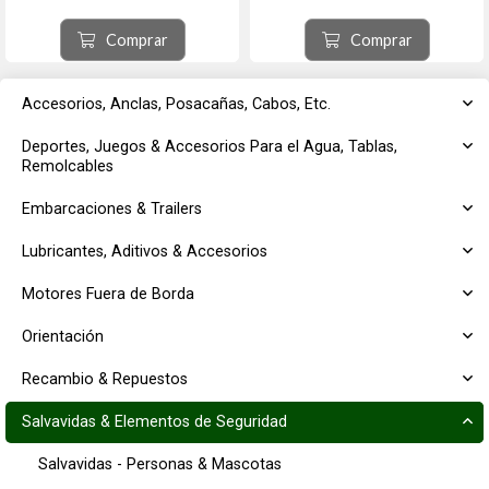
para una mayor visibilidad. Bolsillo
almacenamiento. de CO2 de 24g.
interno de repuesto para
Color Rojo Adulto: mayor 16 años
almacenamiento de CO2 de 24g.
Tipo V Aprobado y Homologado
Comprar
Comprar
Color Rojo Mayores de 16 años
por la USCG en los EEUU. ...
Pecho d...
Accesorios, Anclas, Posacañas, Cabos, Etc.
Deportes, Juegos & Accesorios Para el Agua, Tablas,
Remolcables
Embarcaciones & Trailers
Lubricantes, Aditivos & Accesorios
Motores Fuera de Borda
Orientación
Recambio & Repuestos
Salvavidas & Elementos de Seguridad
Salvavidas - Personas & Mascotas