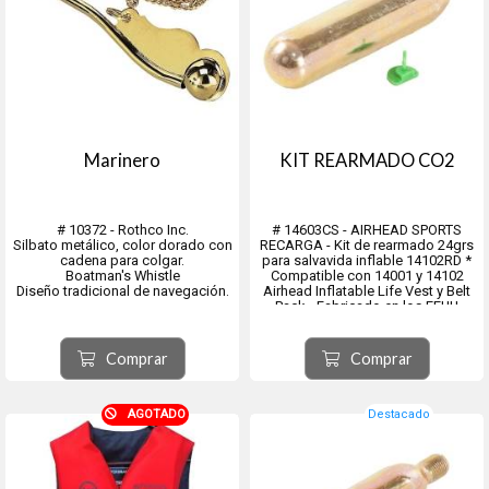
Marinero
KIT REARMADO CO2
# 10372 - Rothco Inc.
# 14603CS - AIRHEAD SPORTS
Silbato metálico, color dorado con
RECARGA - Kit de rearmado 24grs
cadena para colgar.
para salvavida inflable 14102RD *
Boatman's Whistle
Compatible con 14001 y 14102
Diseño tradicional de navegación.
Airhead Inflatable Life Vest y Belt
Pack - Fabricado en los EEUU
Comprar
Comprar
AGOTADO
Destacado