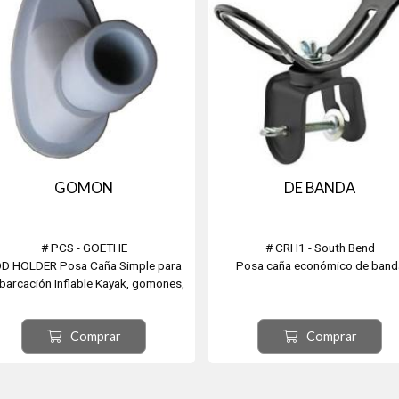
GOMON
DE BANDA
# PCS - GOETHE
# CRH1 - South Bend
D HOLDER Posa Caña Simple para
Posa caña económico de band
barcación Inflable Kayak, gomones,
semirígidos
Comprar
Comprar