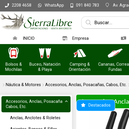
WhatsApp
Av. Agrac
2208 4658
091 840 783
INICIO
Empresa
Bolsos &
Buceo, Natación
Camping &
Cananas, Correa
Mochilas
& Playa
Orientación
Fundas
Náutica & Motores
Accesorios, Anclas, Posacañas, Cabos, Etc.
Accesorios, Ancla
Accesorios, Anclas, Posacañas,
Destacados
Cabos, Etc.
Anclas, Anclotes & Roletes