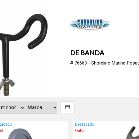
DE BANDA
# 76663 - Shoreline Marine Pos
tacado
Destacado
let
Outlet