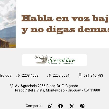
lecidos
2208 4658
2203 5634
091 840 783
Av. Agraciada 2956 B esq. Dr. E. Ciganda
Prado / Bella Vista,
Montevideo - Uruguay - C.P. 11800
Compartir