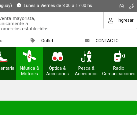
uguay)
Lunes a Viernes de 8.00 a 17.00 hs.
Ingresar
as
Outlet
CONTACTO
entaria
Náutica &
Óptica &
Pesca &
Radio
Motores
Accesorios
Accesorios
Comunicaciones