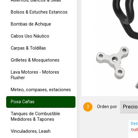
Asientos, Bancos & Sillas
Bolsos & Estuches Estancos
Bombas de Achique
Cabos Uso Náutico
Carpas & Toldillas
ación Inflable Kayak, gomones,
Grilletes & Mosquetones
Lava Motores - Motores
Flusher
Meteo, compases, estaciones
Posa Cañas
3
Orden por
Tanques de Combustible
Medidores & Tapones
Des
Out
Vinculadores, Leash