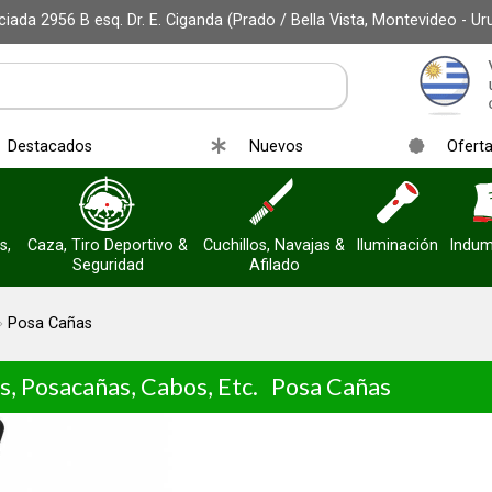
iada 2956 B esq. Dr. E. Ciganda (Prado / Bella Vista, Montevideo - Ur
Destacados
Nuevos
Ofert
s,
Caza, Tiro Deportivo &
Cuchillos, Navajas &
Iluminación
Indum
Seguridad
Afilado
Posa Cañas
s, Posacañas, Cabos, Etc.
Posa Cañas