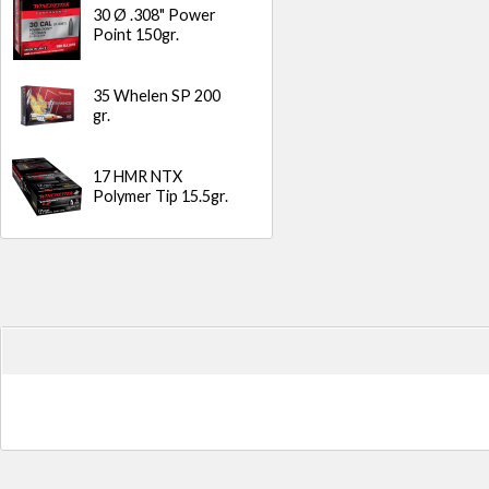
30 Ø .308" Power
Point 150gr.
35 Whelen SP 200
gr.
17 HMR NTX
Polymer Tip 15.5gr.