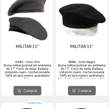
MILITAR 11"
MILITAR 11"
# MIG - Color Gris
#MIN - Color Negro
Boina militar/policial sin emblema
Boina militar/policial sin emblema
de 11". Forro de seda, Badana
de 11". Forro de seda, Badana
imitación cuero. Confeccionada
imitación cuero. Confeccionada
100% en lana merino australiano
100% en lana merino australiano
fina.
fina. Baño de teflón impermeable.
Baño de teflón impermeable.
Variedad en talles disponibles.
Variedad en talles disponibles.
Es la usada por la Armada
Es la usada por el Ejército y policía
Nacional, Republicana, PADO, etc.
Comprar
Comprar
Nacional.
Origen ciudad de Tolos...
Origen ciudad de Tolosa, provin...
Destacado