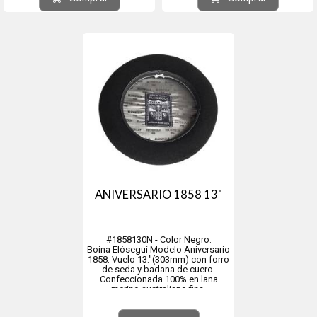
de Guipúzcoa, comunidad
de Guipúzcoa, comunidad
autónoma del País Vasco, España.
autónoma del País Vasco, España.
ANIVERSARIO 1858 13"
#1858130N - Color Negro.
Boina Elósegui Modelo Aniversario
1858. Vuelo 13."(303mm) con forro
de seda y badana de cuero.
Confeccionada 100% en lana
merino australiano fina.
Baño de teflón impermeable.