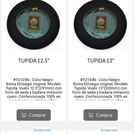
TUPIDA 12.5"
TUPIDA 13"
#TU125N - Color Negro.
#TU130N - Color Negro.
Boina Elósegui original, Modelo
Boina Elósegui original, Modelo
Tupida. Vuelo 12.5"(291mm) con
Tupida. Vuelo 13"(303mm) con
forro de seda y badana imitación
forro de seda y badana imitación
cuero. Confeccionada 100% en
cuero. Confeccionada 100% en
lana merino australiano fina.
lana merino australiano fina.
Baño de teflón impermeable.
Baño de teflón impermeable.
Origen ciudad de Tolosa, provincia
Origen ciudad de Tolosa, provincia
Comprar
Comprar
de Guipúzcoa, comunidad
de Guipúzcoa, comunidad
autónoma del País Vasco, Esp...
autónoma del País Vasco, Españ...
Destacado
Destacado