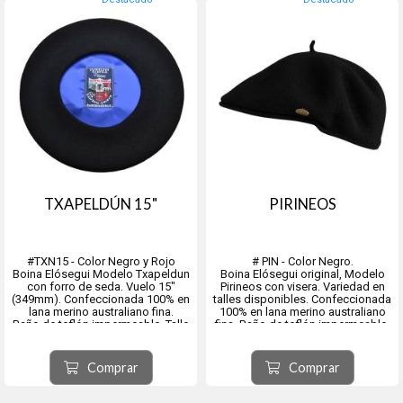
TXAPELDÚN 15"
PIRINEOS
#TXN15 - Color Negro y Rojo
# PIN - Color Negro.
Boina Elósegui Modelo Txapeldun
Boina Elósegui original, Modelo
con forro de seda. Vuelo 15"
Pirineos con visera. Variedad en
(349mm). Confeccionada 100% en
talles disponibles. Confeccionada
lana merino australiano fina.
100% en lana merino australiano
Baño de teflón impermeable. Talle
fina. Baño de teflón impermeable.
único.
Origen, ciudad de Tolosa,
Origen ciudad de Tolosa, provincia
provincia de Guipúzcoa
Comprar
Comprar
de Guipúzcoa, comunidad
comunidad autónoma del País
autónoma del País Vasco, España.
Vasco, España.