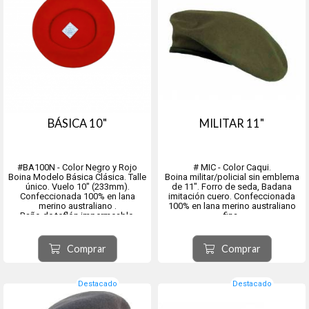
BÁSICA 10"
MILITAR 11"
#BA100N - Color Negro y Rojo
# MIC - Color Caqui.
Boina Modelo Básica Clásica. Talle
Boina militar/policial sin emblema
único. Vuelo 10" (233mm).
de 11". Forro de seda, Badana
Confeccionada 100% en lana
imitación cuero. Confeccionada
merino australiano .
100% en lana merino australiano
Baño de teflón impermeable.
fina.
Baño de teflón impermeable.
Origen ciudad de Tolosa, provincia
Variedad en talles disponibles.
de Guipúzcoa, comunidad
Es la usada por el Ejército
Comprar
Comprar
autónoma del País Vasco, España.
Nacional.
Origen ciudad de Tolosa, provincia
de Gu...
Destacado
Destacado