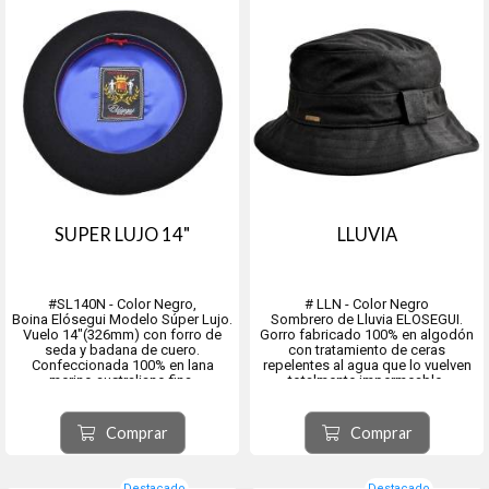
SUPER LUJO 14"
LLUVIA
#SL140N - Color Negro,
# LLN - Color Negro
Boina Elósegui Modelo Súper Lujo.
Sombrero de Lluvia ELOSEGUI.
Vuelo 14"(326mm) con forro de
Gorro fabricado 100% en algodón
seda y badana de cuero.
con tratamiento de ceras
Confeccionada 100% en lana
repelentes al agua que lo vuelven
merino australiano fina.
totalmente impermeable.
Baño de teflón impermeable.
Interior en escocés tipo Burberry.
Origen ciudad de Tolosa, provincia
Origen ciudad de Tolosa, provincia
Comprar
Comprar
de Guipúzcoa, comunidad
de Guipúzcoa comunidad
autónoma del País Vasco, España.
autónoma del País Vasco, España.
Destacado
Destacado