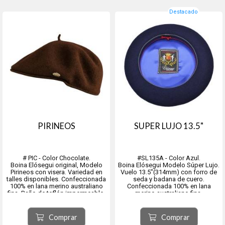
Destacado
PIRINEOS
SUPER LUJO 13.5"
# PIC - Color Chocolate.
#SL135A - Color Azul.
Boina Elósegui original, Modelo
Boina Elósegui Modelo Súper Lujo.
Pirineos con visera. Variedad en
Vuelo 13.5"(314mm) con forro de
talles disponibles. Confeccionada
seda y badana de cuero.
100% en lana merino australiano
Confeccionada 100% en lana
fina. Baño de teflón impermeable.
merino australiano fina.
Baño de teflón impermeable.
Origen ciudad de Tolosa, provincia
de Guipúzcoa comunidad
Origen ciudad de Tolosa, provincia
Comprar
Comprar
autónoma del País Vasco, España.
de Guipúzcoa, comunidad