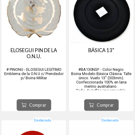
ELOSEGUI PIN DE LA
BÁSICA 13"
O.N.U.
# PINONU - ELOSEGUI LEGÍTIMO
#BA130NSF - Color Negro.
Emblema de la O.N.U c/ Prendedor
Boina Modelo Básica Clásica. Talle
p/ Boina Militar
único. Vuelo 13" (303mm).
Confeccionada 100% en lana
merino australiano .
Baño de teflón impermeable.
Origen ciudad de Tolosa, provincia
de Guipúzcoa, comunidad
Comprar
Comprar
autónoma del País Vasco, España.
Destacado
Destacado