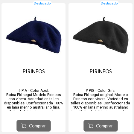
Destacado
Destacado
PIRINEOS
PIRINEOS
# PIA - Color Azul.
# PIG - Color Gris.
Boina Elósegui Modelo Pirineos
Boina Elósegui original, Modelo
con visera. Variedad en talles
Pirineos con visera. Variedad en
disponibles. Confeccionada 100%
talles disponibles. Confeccionada
en lana merino australiano fina.
100% en lana merino australiano
Baño de teflón impermeable.
fina. Baño de teflón impermeable.
Origen, ciudad de Tolosa,
Origen ciudad de Tolosa, provincia
provincia de Guipúzcoa
de Guipúzcoa comunidad
Comprar
Comprar
comunidad autónoma del País
autónoma del País Vasco, España.
Vasco, España.