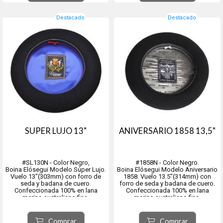
autónoma del País Vasco, España.
Destacado
Destacado
SUPER LUJO 13"
ANIVERSARIO 1858 13,5"
#SL130N - Color Negro,
#1858N - Color Negro.
Boina Elósegui Modelo Súper Lujo.
Boina Elósegui Modelo Aniversario
Vuelo 13"(303mm) con forro de
1858. Vuelo 13.5"(314mm) con
seda y badana de cuero.
forro de seda y badana de cuero.
Confeccionada 100% en lana
Confeccionada 100% en lana
merino australiano fina.
merino australiano fina.
Baño de teflón impermeable.
Baño de teflón impermeable.
Origen ciudad de Tolosa, provincia
Origen ciudad de Tolosa, provincia
Comprar
Comprar