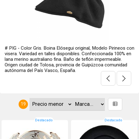
 Boina Elósegui original, Modelo Pirineos con
#BA130NSF - Color 
 talles disponibles. Confeccionada 100% en
único. Vuelo 13" (
iano fina. Baño de teflón impermeable.
australiano . Baño 
olosa, provincia de Guipúzcoa comunidad
Tolosa, provincia 
 Vasco, España.
Vasco, España.
19
Destacado
Destacado