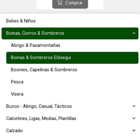
Origen ciudad de Tolosa, provincia
Comprar
de Guipúzcoa, comunidad
autónoma del País Vasco, España.
Bebes & Niños
Boinas, Gorros & Sombreros
Abrigo & Pasamontañas
Boinas & Sombreros Elósegui
Boonies, Capelinas & Sombreros
Pesca
Visera
Buzos - Abrigo, Casual, Tácticos
Calcetines, Ligas, Medias, Plantillas
Calzado