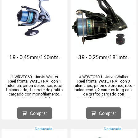
1R - 0,45mm/160mts.
3R - 0,25mm/181mts.
# WRVEC60 - Jarvis Walker
# WRVEC20U - Jarvis Walker
Reel frontal WATER RAT con 1
Reel frontal WATER RAT con 3
ruleman, piñon de bronce, rotor
rulemanes, piñon de bronce, rotor
balanceado, 1 carrete de grafito
balanceado, 2 carretes long cast
cargado con monofilamento,
de grafito cargado con
recuperacion 5.2:1.
monofilamento, recuperacion
Eje central y tornilleria de acero
5.2:1.
inoxidable.
Eje central y tornilleria de acero
inoxidable.
Comprar
Comprar
Destacado
Destacado