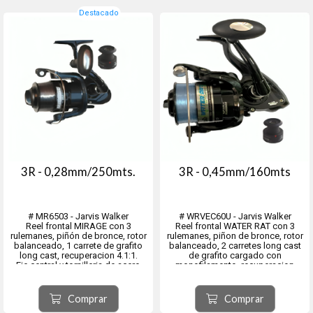
Destacado
3R - 0,28mm/250mts.
3R - 0,45mm/160mts
# MR6503 - Jarvis Walker
# WRVEC60U - Jarvis Walker
Reel frontal MIRAGE con 3
Reel frontal WATER RAT con 3
rulemanes, piñón de bronce, rotor
rulemanes, piñon de bronce, rotor
balanceado, 1 carrete de grafito
balanceado, 2 carretes long cast
long cast, recuperacion 4.1:1.
de grafito cargado con
Eje central y tornilleria de acero
monofilamento, recuperacion
inoxidable.
5.2:1.
Eje central y tornilleria de acero
inoxidable.
Comprar
Comprar