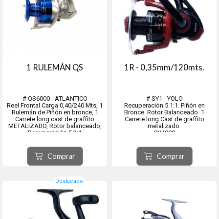
1 RULEMÁN QS
1R - 0,35mm/120mts.
# QS6000 - ATLANTICO
# SY1 - YOLO
Reel Frontal Carga 0,40/240 Mts, 1
Recuperación 5.1:1. Piñón en
Rulemán de Piñón en bronce, 1
Bronce. Rotor Balanceado. 1
Carrete long cast de graffito
Carrete long Cast de graffito
METALIZADO, Rotor balanceado,
metalizado.
Recuperación 5.2:1
SY4000
SY6000
SY7000
Comprar
Comprar
Destacado