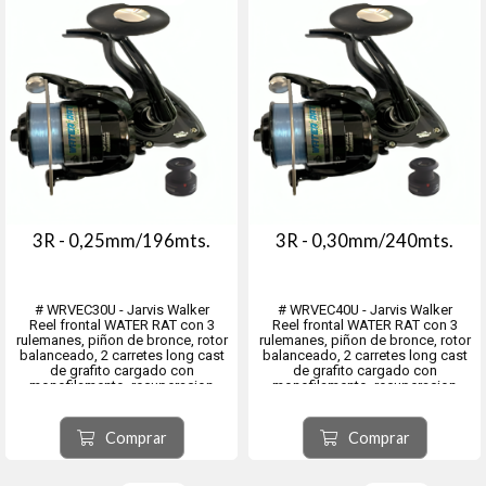
3R - 0,25mm/196mts.
3R - 0,30mm/240mts.
# WRVEC30U - Jarvis Walker
# WRVEC40U - Jarvis Walker
Reel frontal WATER RAT con 3
Reel frontal WATER RAT con 3
rulemanes, piñon de bronce, rotor
rulemanes, piñon de bronce, rotor
balanceado, 2 carretes long cast
balanceado, 2 carretes long cast
de grafito cargado con
de grafito cargado con
monofilamento, recuperacion
monofilamento, recuperacion
5.2:1.
5.2:1.
Eje central y tornilleria de acero
Eje central y tornilleria de acero
inoxidable.
inoxidable.
Comprar
Comprar