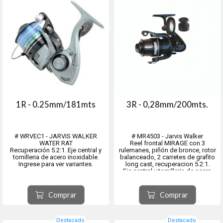
1R - 0.25mm/181mts
3R - 0,28mm/200mts.
# WRVEC1 - JARVIS WALKER
# MR4503 - Jarvis Walker
WATER RAT
Reel frontal MIRAGE con 3
Recuperación 5.2:1. Eje central y
rulemanes, piñón de bronce, rotor
tornilleria de acero inoxidable.
balanceado, 2 carretes de grafito
Ingrese para ver variantes.
long cast, recuperacion 5.2:1.
Eje central y tornilleria de acero
inoxidable.
Comprar
Comprar
Destacado
Destacado