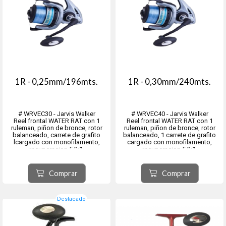
1R - 0,25mm/196mts.
1R - 0,30mm/240mts.
# WRVEC30 - Jarvis Walker
# WRVEC40 - Jarvis Walker
Reel frontal WATER RAT con 1
Reel frontal WATER RAT con 1
ruleman, piñon de bronce, rotor
ruleman, piñon de bronce, rotor
balanceado, carrete de grafito
balanceado, 1 carrete de grafito
lcargado con monofilamento,
cargado con monofilamento,
recuperacion 5.2:1.
recuperacion 5.2:1.
Eje central y tornilleria de acero
Eje central y tornilleria de acero
inoxidable.
inoxidable.
Comprar
Comprar
Destacado