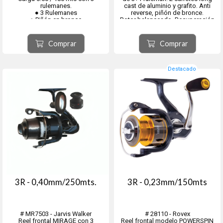
rulemanes.
cast de aluminio y grafito. Anti
● 3 Rulemanes
reverse, piñón de bronce.
● Piñón en bronce
Rotor balanceado, Recuperación
● 2 Carrete long cast de graffito
5.2:1. Eje central y tornilleria de
pintado con tanza
acero inoxidable.
● Rotor balanceado
- NEX2500: 0.28 / 180 mts.
Comprar
Comprar
● Pintura epoxi metalizada
- NEX4500: 0.35 / 185 mts.
● Eje central y tornilleria ...
- NEX5500...
Destacado
3R - 0,40mm/250mts.
3R - 0,23mm/150mts
# MR7503 - Jarvis Walker
# 28110 - Rovex
Reel frontal MIRAGE con 3
Reel frontal modelo POWERSPIN