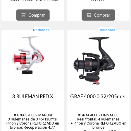
- Carga JK5000 - 0,35/215 Mts
MA5000
- Carga JK6000 - 0,40/190 Mts
MA7000
Comprar
Comprar
Destacado
Destacado
3 RULEMÁN RED X
GRAF 4000 0.32/205mts.
# 678657000 - MARURI
#GRAF4000 - PINNACLE
3 Rulemanes de 0.45/130mts,
Reel frontal. 4 Rulemanes
Piñón y Corona REFORZADO en
● Piñón y Corona REFORZADO en
bronce, Recuperación 4,7:1
bronce