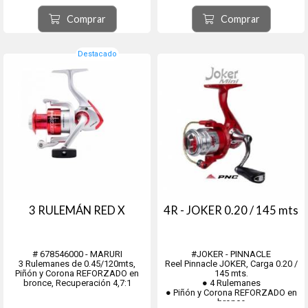
inoxidable
central y tornillería de acero
inoxidable.
Comprar
Comprar
Destacado
3 RULEMÁN RED X
4R - JOKER 0.20 / 145 mts
# 678546000 - MARURI
#JOKER - PINNACLE
3 Rulemanes de 0.45/120mts,
Reel Pinnacle JOKER, Carga 0.20 /
Piñón y Corona REFORZADO en
145 mts.
bronce, Recuperación 4,7:1
● 4 Rulemanes
● Piñón y Corona REFORZADO en
bronce