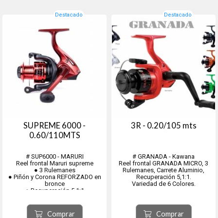
Destacado
Destacado
SUPREME 6000 -
3R - 0.20/105 mts
0.60/110MTS
# SUP6000 - MARURI
# GRANADA - Kawana
Reel frontal Maruri supreme
Reel frontal GRANADA MICRO, 3
● 3 Rulemanes
Rulemanes, Carrete Aluminio,
● Piñón y Corona REFORZADO en
Recuperación 5,1:1.
bronce
Variedad de 6 Colores.
● Recuperación 5,1:1
Comprar
Comprar