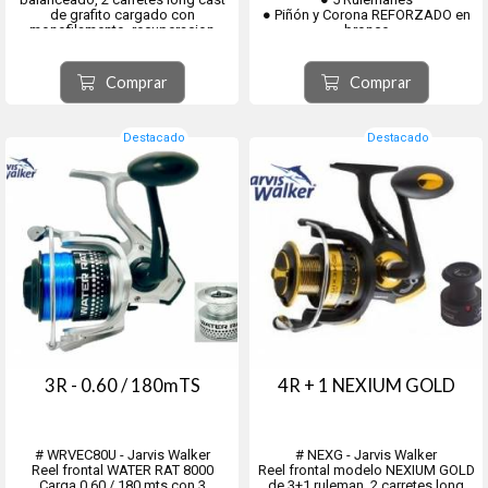
de grafito cargado con
● Piñón y Corona REFORZADO en
monofilamento, recuperacion
bronce
5.2:1.
● Recuperación 5,1:1
Eje central y tornilleria de acero
● Manivela ergonomica
inoxidable.
● Carrete Grafitto
Comprar
Comprar
Destacado
Destacado
3R - 0.60 / 180mTS
4R + 1 NEXIUM GOLD
# WRVEC80U - Jarvis Walker
# NEXG - Jarvis Walker
Reel frontal WATER RAT 8000
Reel frontal modelo NEXIUM GOLD
Carga 0.60 / 180 mts con 3
de 3+1 ruleman. 2 carretes long