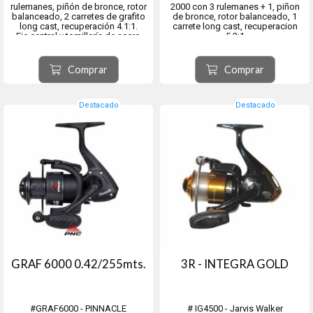
rulemanes, piñón de bronce, rotor
2000 con 3 rulemanes + 1, piñon
balanceado, 2 carretes de grafito
de bronce, rotor balanceado, 1
long cast, recuperación 4.1:1.
carrete long cast, recuperacion
Eje central y tornillería de acero
5.2:1
inoxidable
Eje central y tornilleria de acero
inoxidable.
Comprar
Comprar
Destacado
Destacado
GRAF 6000 0.42/255mts.
3R - INTEGRA GOLD
#GRAF6000 - PINNACLE
# IG4500 - Jarvis Walker