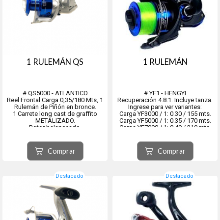
1 RULEMÁN QS
1 RULEMÁN
# QS5000 - ATLANTICO
# YF1 - HENGYI
Reel Frontal Carga 0,35/180 Mts, 1
Recuperación 4.8:1. Incluye tanza.
Rulemán de Piñón en bronce.
Ingrese para ver variantes:
1 Carrete long cast de graffito
Carga YF3000 / 1: 0.30 / 155 mts.
METALIZADO.
Carga YF5000 / 1: 0.35 / 170 mts.
Rotor balanceado.
Carga YF7000 / 1: 0.40 / 210 mts.
Recuperación 5.2:1
Comprar
Comprar
Destacado
Destacado