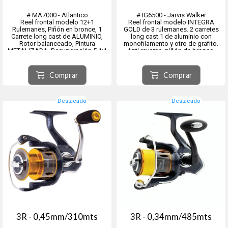
# MA7000 - Atlantico
# IG6500 - Jarvis Walker
Reel frontal modelo 12+1
Reel frontal modelo INTEGRA
Rulemanes, Piñón en bronce, 1
GOLD de 3 rulemanes. 2 carretes
Carrete long cast de ALUMINIO,
long cast 1 de aluminio con
Rotor balanceado, Pintura
monofilamento y otro de grafito.
METALIZADA, Recuperación 5.1:1
Anti reverse, piñón de bronce.
Rotor balanceado, Recuperación
5.5:1. Pintura epoxi metalizada Eje
central y tornilleria de acero
Comprar
Comprar
inoxidable.
Carga IG65...
Destacado
Destacado
3R - 0,45mm/310mts
3R - 0,34mm/485mts