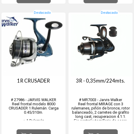
Destacado
Destacado
1R CRUSADER
3R - 0,35mm/224mts.
# 27986 - JARVIS WALKER
# MR7003 - Jarvis Walker
Reel frontal modelo 8000
Reel frontal MIRAGE con 3
CRUSADER 1 Rulemán. Carga
rulemanes, piñón de bronce, rotor
0.45/310m.
balanceado, 2 carretes de grafito
long cast, recuperacion 4.1:1.
● 1 Rulemán
Eje central y tornilleria de acero
● Piñón en bronce
inoxidable.
● Rotor balanceado
● Pintura epoxi metalizada