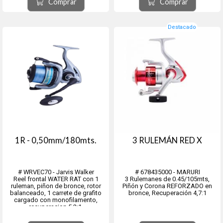
Comprar
Comprar
● Eje central y tornilleria de acero
inoxidable
● Recuperación 5.2:1
Destacado
1R - 0,50mm/180mts.
3 RULEMÁN RED X
# WRVEC70 - Jarvis Walker
# 678435000 - MARURI
Reel frontal WATER RAT con 1
3 Rulemanes de 0.45/105mts,
ruleman, piñon de bronce, rotor
Piñón y Corona REFORZADO en
balanceado, 1 carrete de grafito
bronce, Recuperación 4,7:1
cargado con monofilamento,
recuperacion 5.2:1.
Eje central y tornilleria de acero
inoxidable.