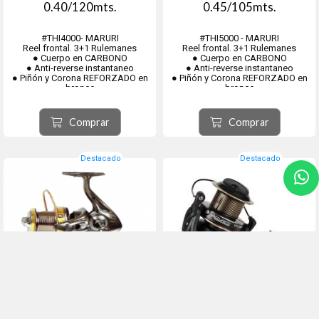
0.40/120mts.
0.45/105mts.
#THI4000- MARURI
#THI5000 - MARURI
Reel frontal. 3+1 Rulemanes
Reel frontal. 3+1 Rulemanes
● Cuerpo en CARBONO
● Cuerpo en CARBONO
● Anti-reverse instantaneo
● Anti-reverse instantaneo
● Piñón y Corona REFORZADO en
● Piñón y Corona REFORZADO en
bronce
bronce
● Recuperación 5,2:1
● Recuperación 5,2:1
● Carrete Aluminio
● Carrete Aluminio
● Manivela ergonomica
● Manivela ergonomica
Comprar
Comprar
Destacado
Destacado