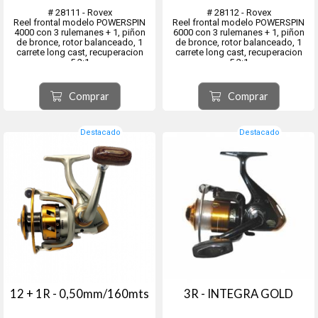
# 28111 - Rovex
# 28112 - Rovex
Reel frontal modelo POWERSPIN
Reel frontal modelo POWERSPIN
4000 con 3 rulemanes + 1, piñon
6000 con 3 rulemanes + 1, piñon
de bronce, rotor balanceado, 1
de bronce, rotor balanceado, 1
carrete long cast, recuperacion
carrete long cast, recuperacion
5.2:1
5.2:1
Eje central y tornilleria de acero
Eje central y tornilleria de acero
inoxidable.
inoxidable.
Comprar
Comprar
Destacado
Destacado
12 + 1R - 0,50mm/160mts
3R - INTEGRA GOLD