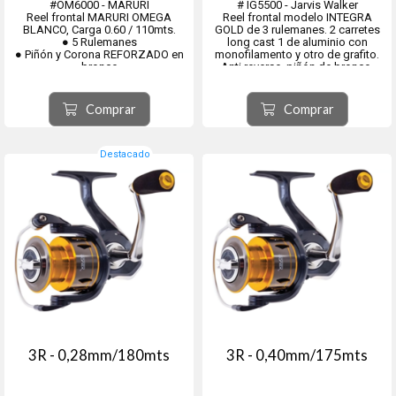
#OM6000 - MARURI
# IG5500 - Jarvis Walker
Reel frontal MARURI OMEGA
Reel frontal modelo INTEGRA
BLANCO, Carga 0.60 / 110mts.
GOLD de 3 rulemanes. 2 carretes
● 5 Rulemanes
long cast 1 de aluminio con
● Piñón y Corona REFORZADO en
monofilamento y otro de grafito.
bronce
Anti reverse, piñón de bronce.
● Recuperación 5,1:1
Rotor balanceado, Recuperación
● Manivela ergonomica
5.5:1. Pintura epoxi metalizada Eje
● Carrete Grafitto
central y tornilleria de acero
Comprar
Comprar
inoxidable.
Carga IG55...
Destacado
3R - 0,28mm/180mts
3R - 0,40mm/175mts