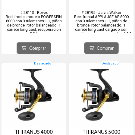
# 28113 - Rovex
# 28195 - Jarvis Walker
Reel frontal modelo POWERSPIN
Reel frontal APPLAUSE AP 8000
8000 con 3 rulemanes + 1, piñon
con 3 rulemanes + 1, piñon de
de bronce, rotor balanceado, 1
bronce, rotor balanceado, 1
carrete long cast, recuperacion
carrete long cast cargado con
5.2:1
monofilamento, recuperacion 4.1:1
Eje central y tornilleria de acero
Eje central y tornilleria de acero
inoxidable.
inoxidable.
Comprar
Comprar
Destacado
Destacado
THIRANUS 4000
THIRANUS 5000