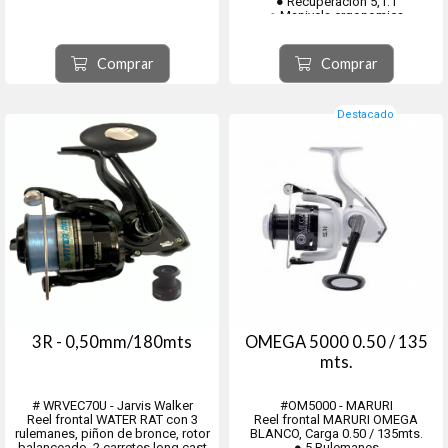
● Recuperación 5,1:1
● Manivela ergonomica
● Carrete Grafitto
Comprar
Comprar
Destacado
3R - 0,50mm/180mts
OMEGA 5000 0.50 / 135
mts.
# WRVEC70U - Jarvis Walker
#OM5000 - MARURI
Reel frontal WATER RAT con 3
Reel frontal MARURI OMEGA
rulemanes, piñon de bronce, rotor
BLANCO, Carga 0.50 / 135mts.
balanceado, 2 carretes long cast
● 5 Rulemanes