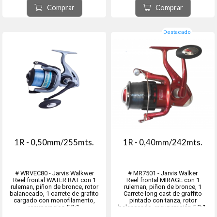
Comprar
Comprar
Destacado
1R - 0,50mm/255mts.
1R - 0,40mm/242mts.
# WRVEC80 - Jarvis Walkwer
# MR7501 - Jarvis Walker
Reel frontal WATER RAT con 1
Reel frontal MIRAGE con 1
ruleman, piñon de bronce, rotor
ruleman, piñon de bronce, 1
balanceado, 1 carrete de grafito
Carrete long cast de graffito
cargado con monofilamento,
pintado con tanza, rotor
recuperacion 5.2:1.
balanceado, recuperación 5.2:1.
Eje central y tornilleria de acero
Pintura epoxi metalizada, Eje