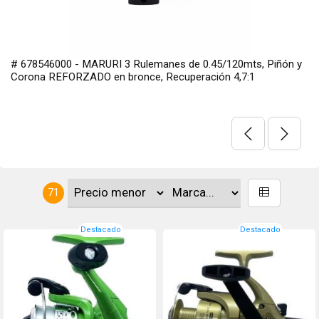
n y
# 98443 - Maruri Fishing Reel frontal modelo GUARDIAN, 
rulemanes, pata de acero, anti reverso instantáneo, piñon y
corona de bronce reforzado, con recuperación 5,1:1. Carre
aluminio y manivela ergonómica.
71
Destacado
Destacado