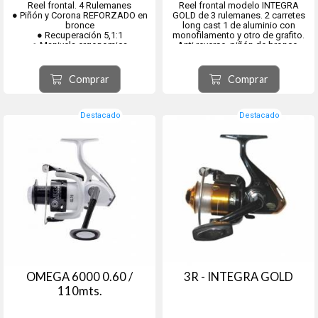
Reel frontal. 4 Rulemanes
Reel frontal modelo INTEGRA
● Piñón y Corona REFORZADO en
GOLD de 3 rulemanes. 2 carretes
bronce
long cast 1 de aluminio con
● Recuperación 5,1:1
monofilamento y otro de grafito.
● Manivela ergonomica
Anti reverse, piñón de bronce.
● Carrete Grafitto
Rotor balanceado, Recuperación
5.5:1. Pintura epoxi metalizada Eje
central y tornilleria de acero
Comprar
Comprar
inoxidable.
Carga IG45...
Destacado
Destacado
OMEGA 6000 0.60 /
3R - INTEGRA GOLD
110mts.