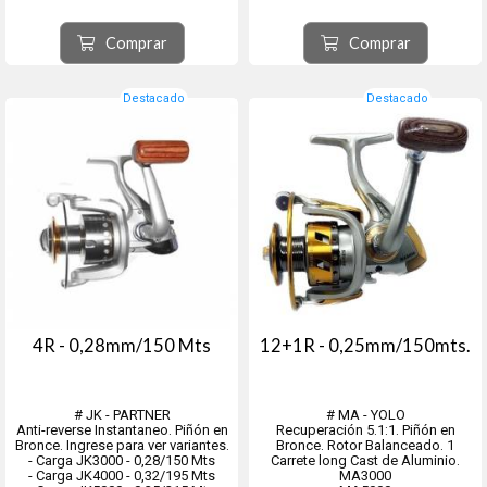
● Recuperación 5,1:1
● Manivela ALUMINIO
● Carrete ALUMINIO
Comprar
Comprar
Destacado
Destacado
4R - 0,28mm/150 Mts
12+1R - 0,25mm/150mts.
# JK - PARTNER
# MA - YOLO
Anti-reverse Instantaneo. Piñón en
Recuperación 5.1:1. Piñón en
Bronce. Ingrese para ver variantes.
Bronce. Rotor Balanceado. 1
- Carga JK3000 - 0,28/150 Mts
Carrete long Cast de Aluminio.
- Carga JK4000 - 0,32/195 Mts
MA3000