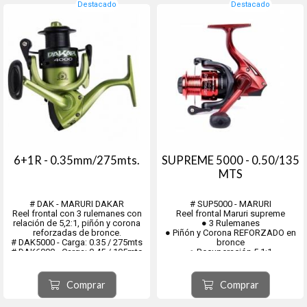
Destacado
Destacado
6+1R - 0.35mm/275mts.
SUPREME 5000 - 0.50/135
MTS
# DAK - MARURI DAKAR
# SUP5000 - MARURI
Reel frontal con 3 rulemanes con
Reel frontal Maruri supreme
relación de 5,2:1, piñón y corona
● 3 Rulemanes
reforzadas de bronce.
● Piñón y Corona REFORZADO en
# DAK5000 - Carga: 0.35 / 275mts
bronce
# DAK6000 - Carga: 0.45 / 195mts
● Recuperación 5,1:1
# K6000BG - Color Rosado.
Comprar
Comprar