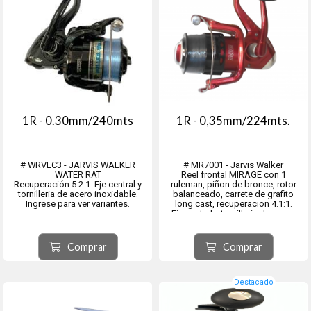
1R - 0.30mm/240mts
1R - 0,35mm/224mts.
# WRVEC3 - JARVIS WALKER
# MR7001 - Jarvis Walker
WATER RAT
Reel frontal MIRAGE con 1
Recuperación 5.2:1. Eje central y
ruleman, piñon de bronce, rotor
tornilleria de acero inoxidable.
balanceado, carrete de grafito
Ingrese para ver variantes.
long cast, recuperacion 4.1:1.
Eje central y tornilleria de acero
inoxidable.
Comprar
Comprar
Destacado