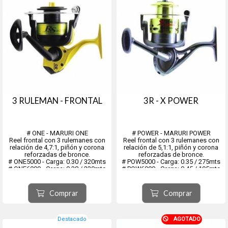
3 RULEMAN - FRONTAL
3R - X POWER
# ONE - MARURI ONE
# POWER - MARURI POWER
Reel frontal con 3 rulemanes con
Reel frontal con 3 rulemanes con
relación de 4,7:1, piñón y corona
relación de 5,1:1, piñón y corona
reforzadas de bronce.
reforzadas de bronce.
# ONE5000 - Carga: 0.30 / 320mts
# POW5000 - Carga: 0.35 / 275mts
# ONE6000 - Carga: 0.38 / 230mts
# POW6000 - Carga: 0.45 / 195mts
Comprar
Comprar
Destacado
AGOTADO