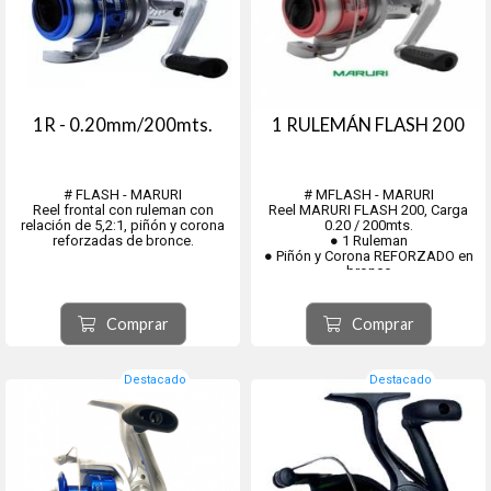
1R - 0.20mm/200mts.
1 RULEMÁN FLASH 200
# FLASH - MARURI
# MFLASH - MARURI
Reel frontal con ruleman con
Reel MARURI FLASH 200, Carga
relación de 5,2:1, piñón y corona
0.20 / 200mts.
reforzadas de bronce.
● 1 Ruleman
● Piñón y Corona REFORZADO en
bronce
● Recuperación 5,2:1
Comprar
Comprar
Destacado
Destacado