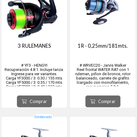
3 RULEMANES
1R - 0,25mm/181mts.
# YF3 - HENGYI
# WRVEC20 - Jarvis Walker
Recuperación 4.8:1. Incluye tanza.
Reel frontal WATER RAT con 1
Ingrese para ver variantes.
ruleman, piñon de bronce, rotor
Carga YF3000 / 3: 0.30 / 155 mts.
balanceado, carrete de grafito
Carga YF5000 / 3: 0.35 / 170 mts.
lcargado con monofilamento,
Carga YF7000 / 3: 0.40 / 210 mts.
recuperacion 5.2:1.
Eje central y tornilleria de acero
inoxidable.
Comprar
Comprar
Destacado