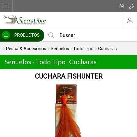
MI COMPRA
PRODUCTOS
Pesca & Accesorios
Señuelos - Todo Tipo
Cucharas
Señuelos - Todo Tipo
Cucharas
CUCHARA FISHUNTER