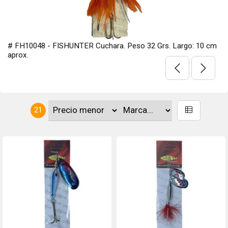
8 - FISHUNTER Cuchara. Peso 32 Grs. Largo: 10 cm
# FH1008
aprox.
21