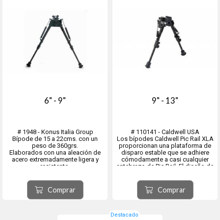
6" - 9"
9" - 13"
# 1948 - Konus Italia Group
# 110141 - Caldwell USA
Bípode de 15 a 22cms. con un
Los bípodes Caldwell Pic Rail XLA
peso de 360grs.
proporcionan una plataforma de
Elaborados con una aleación de
disparo estable que se adhiere
acero extremadamente ligera y
cómodamente a casi cualquier
resistente,
antebrazo de Pic Rail. El diseño de
los bípodes tienen un adaptador
aluminio liviano hace que sea fácil
Weaver que aceptan la mayor parte
de plegar y dejar en su arma para
de los fusiles
facilitar el transporte. El
Comprar
Comprar
despliegue rápid...
Destacado