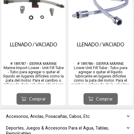
LLENADO / VACIADO
LLENADO / VACIADO
# 189787 - SIERRA MARINE
# 189786 - SIERRA MARINE
Marine Import Lower - Unit Fill Tube
Lower Unit Fill Tube - Tubo para
- Tubo para agregar o quitar el
agregar o quitar el líquido
líquido en lugares difíciles como la
lubricante en lugares difíciles
pata del motor. Para el cambio o
como la pata del motor. Para el
rellenado de la valvulina. Ideal para
cambio o rellenado de la valvulina.
los pomos de 10oz. Con
Ideal para los pomos de 10oz. Con
adaptadores.
adaptadores.
Comprar
Comprar
Accesorios, Anclas, Posacañas, Cabos, Etc.
Deportes, Juegos & Accesorios Para el Agua, Tablas,
Remolcables