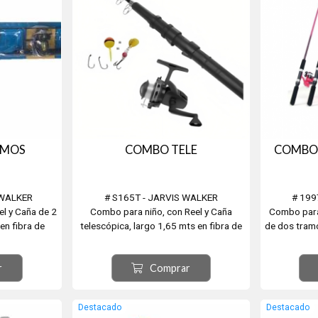
AMOS
COMBO TELE
COMBO 
 WALKER
# S165T - JARVIS WALKER
# 199
l y Caña de 2
Combo para niño, con Reel y Caña
Combo para
en fibra de
telescópica, largo 1,65 mts en fibra de
de dos tramo
vidrio.
Carg
r
Comprar
En colore
En colo
Destacado
Destacado