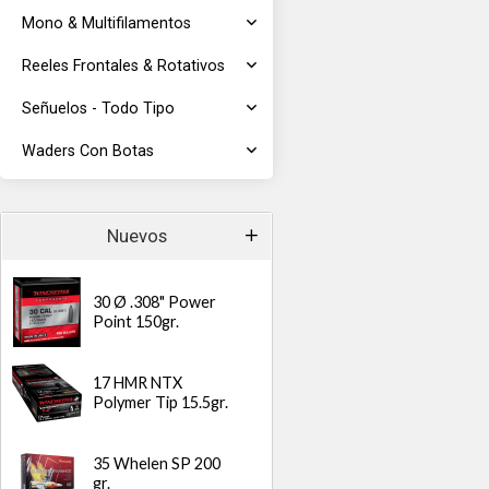
Mono & Multifilamentos
Reeles Frontales & Rotativos
Señuelos - Todo Tipo
Waders Con Botas
Nuevos
30 Ø .308" Power
Point 150gr.
17 HMR NTX
Polymer Tip 15.5gr.
35 Whelen SP 200
gr.