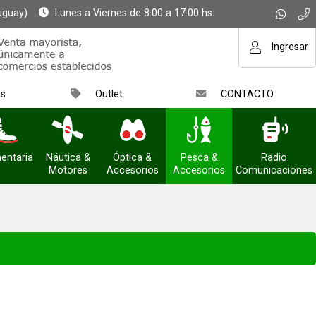
uguay)
Lunes a Viernes de 8.00 a 17.00 hs.
Ingresar
as
Outlet
CONTACTO
entaria
Náutica &
Óptica &
Pesca &
Radio
Motores
Accesorios
Accesorios
Comunicaciones