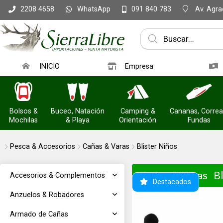
WhatsApp
Av. Agrac
2208 4658
091 840 783
INICIO
Empresa
Bolsos &
Buceo, Natación
Camping &
Cananas, Correa
Mochilas
& Playa
Orientación
Fundas
Pesca & Accesorios
Cañas & Varas
Blister Niños
Cañas & Varas
B
Accesorios & Complementos
Destacados
Anzuelos & Robadores
Armado de Cañas