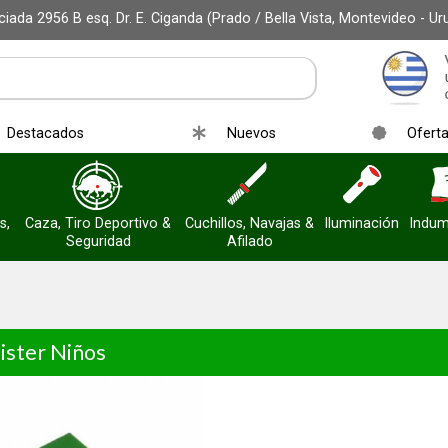
iada 2956 B esq. Dr. E. Ciganda (Prado / Bella Vista, Montevideo - Ur
Destacados
Nuevos
Ofert
s,
Caza, Tiro Deportivo &
Cuchillos, Navajas &
Iluminación
Indum
Seguridad
Afilado
lister Niños