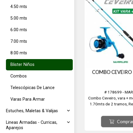
4.50 mts
5.00 mts
6.00 mts
7.00 mts
8.00 mts
Blister Niños
COMBO CEVEIRO 
Combos
Telescópicas De Lance
# 178699 - MAR
Combo Ceveiro, vara + mo
Varas Para Armar
1.70mts de 2 tramos, Re
Carga de 0,18-1,80 mt. P
Estuches, Maletas & Valijas
Compra
Lineas Armadas - Curricas,
Aparejos