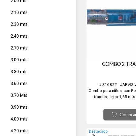
2.00 mts
2.10 mts
2.30 mts
2.40 mts
2.70 mts
3.00 mts
COMBO 2 TR
3.30 mts
3.60 mts
# S1682T - JARVIS
Combo para niños, con Ree
3.70 Mts
tramos, largo 1,65 mts 
vidrio.
3.90 mts
Compra
4.00 mts
4.20 mts
Destacado