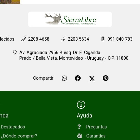
lecidos
2208 4658
2203 5634
091 840 783
Av. Agraciada 2956 B esq. Dr. E. Ciganda
Prado / Bella Vista,
Montevideo - Uruguay - C.P. 11800
Compartir
enda
Ayuda
Destacados
Preguntas
¿Dónde comprar?
Garantías