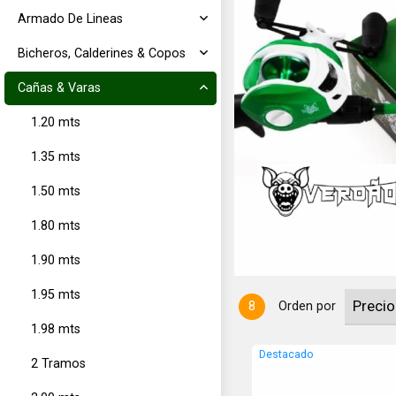
Armado De Lineas
Bicheros, Calderines & Copos
Cañas & Varas
1.20 mts
1.35 mts
70mts de 2 tramos, Reel 3000 con
1.50 mts
1.80 mts
1.90 mts
1.95 mts
8
Orden por
1.98 mts
Destacado
2 Tramos