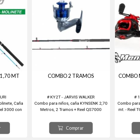
1,70 MT
COMBO 2 TRAMOS
COMBO 
URI
# KY2T - JARVIS WALKER
# 
linete, Caña
Combo para niños, caña KYNSENK 2,70
Combo para
el 3000 con
Metros, 2 Tramos + Reel QS7000
mt. - Reel
ara 10-20 LBS
montado en 1 Ruleman.
r
Comprar