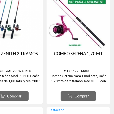
ZENITH 2 TRAMOS
COMBO SERENA 1,70 MT
73 - JARVIS WALKER
# 178622 - MARURI
 niños Mod. ZENITH, caña
Combo Serena, vara + molinete, Caña
s de 1,80 mts. y reel 200 1
1.70mts de 2 tramos, Reel 3000 con
Rulemán.
Carga de 0,18-1,80 mt.
a de tanza incluída.
Comprar
Comprar
s azul y tambien en rojo.
r blanco es el # 190076
Destacado