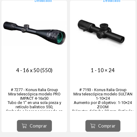
Longitud: 212mm
Destacado
Destacado
Eye relief: 1...
4 - 16 x 50 (550)
1 - 10 × 24
# 7277 - Konus Italia Group
# 7193 - Konus Italia Group
Mira telescópica modelo PRO
Mira telescópica modelo SULTAN
IMPACT 4-16x50
1-10×24
Tubo de 1" en una sola pieza y
Aumento por Ø objetivo: 1-10×24
retículo balístico 550,
ZOOM
Grabado a laser posicionado en
Diámetro del tubo 30 mm. Retículo:
2°plano focal.
Círculo balístico iluminado.
ESPECIFICACIONES
Campo Visual á 100MT: 36.3M a 1x
- Tubo de 1" con Retículo balístico
– 3.67M a 10x
Comprar
Comprar
550 grabado a laser
Peso: 600GR - Longitud mm: 273
- Objetivo regulable 1/8 M.O.A.
Eye Relief mm: 89.9 a 1x – 86.8 a
- Torretas tá...
10X