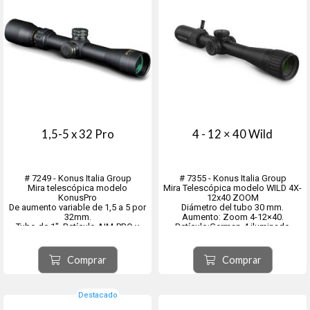
1,5-5 x 32 Pro
4 - 12 × 40 Wild
# 7249 - Konus Italia Group
# 7355 - Konus Italia Group
Mira telescópica modelo
Mira Telescópica modelo WILD 4X-
KonusPro
12x40 ZOOM
De aumento variable de 1,5 a 5 por
Diámetro del tubo 30 mm.
32mm.
Aumento: Zoom 4-12×40.
Tubo de 1". Retículo AIM-PRO y
Retículo:German-4 iluminado
ópticas tratadas.
Campo de visión (a 100 m): 9,2 m a
- Torretas regulables manualmente.
4x, 3,07 m a 12x
- Impermeabilizadas con
Peso: 560 g - Longitud: 350 mm
Comprar
Comprar
Nitrógeno.
Alivio ocular: 85 mm a 4x, 95 mm a
- Resistente a golpes y a la
12x
humedad.
Pupila de salida (mm): ...
- Ópticas multitratadas
Destacado
-...