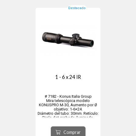
Pe...
Destacado
1 - 6 x 24 IR
# 7182 - Konus Italia Group
Mira telescópica modelo
KONUSPRO M-30, Aumento por Ø
objetivo: 1-6×24.
Diámetro del tubo: 30mm. Retículo:
Circle-dot grabado iluminado.
Campo visual á 100mt: 36m á 1x –
5,5m á 6x. Peso: 485gr.
Longitud: 247mm. Eye relief: 93mm
Comprar
á 1x – 103mm á 6x.