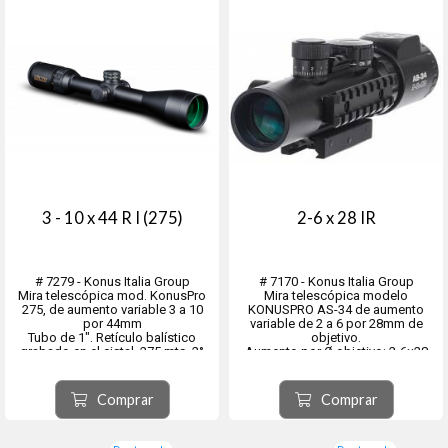
3 - 10 x 44 R I (275)
2-6 x 28 IR
# 7279 - Konus Italia Group
# 7170 - Konus Italia Group
Mira telescópica mod. KonusPro
Mira telescópica modelo
275, de aumento variable 3 a 10
KONUSPRO AS-34 de aumento
por 44mm
variable de 2 a 6 por 28mm de
Tubo de 1". Retículo balístico
objetivo.
grabado en el cistal, 275 mts. 2°
Aumento por Ø objetivo: 2-6×28
Plano Focal
ZOOM
Con punto ILUMINADO en dos
Retí­culo: Mil Dot grabado e
colores rojo/azul
Iluminado en dos colores
Comprar
Comprar
- Torretas regulables a mano.
Campo visual á 100m: 18m á 2x •
- Impermeable y resistente a la
7,3m á 6x
humedad p...
Peso: 560gr.