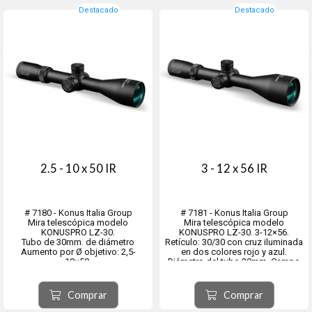
Pupil...
Destacado
Destacado
2.5 - 10 x 50 IR
3 - 12 x 56 IR
# 7180 - Konus Italia Group
# 7181 - Konus Italia Group
Mira telescópica modelo
Mira telescópica modelo
KONUSPRO LZ-30.
KONUSPRO LZ-30. 3-12×56.
Tubo de 30mm. de diámetro
Retí­culo: 30/30 con cruz iluminada
Aumento por Ø objetivo: 2,5-
en dos colores rojo y azul.
10×50.
Diámetro del tubo 30mm. Campo
Retí­culo: 30/30 con cruz iluminada
visual á 100m: 13m á
en dos colores rojo y azul.
3x – 3,2m á 12x. Peso: 720gr.
Retículo situado en 2° Plano Focal.
Longitud: 340mm. Eye relief:
Comprar
Comprar
Campo visual á 100m: 15,4m á 2,5x
83,82mm
• 3,8m á 10x.
Pupila de salida: 18,6mm á 3...