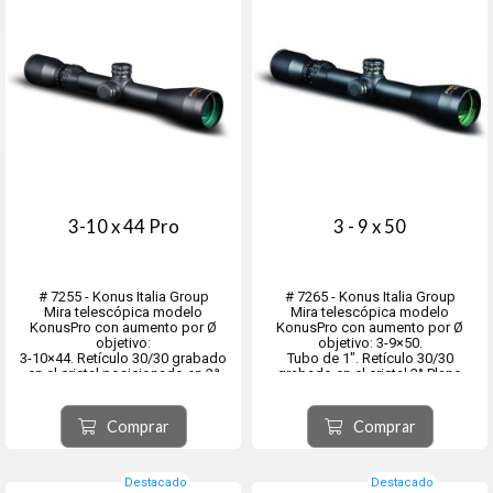
3-10 x 44 Pro
3 - 9 x 50
# 7255 - Konus Italia Group
# 7265 - Konus Italia Group
Mira telescópica modelo
Mira telescópica modelo
KonusPro con aumento por Ø
KonusPro con aumento por Ø
objetivo:
objetivo: 3-9×50.
3-10×44. Retículo 30/30 grabado
Tubo de 1". Retículo 30/30
en el cristal posicionado en 2ª
grabado en el cristal 2° Plano
plano focal.
Focal.
Tubo de 1" metálico.Impermeables
Torretas regulables a mano.
por relleno de Nitrógeno,
Impermeables por relleno de
Comprar
Comprar
resistente a golpes y a la
Nitrógeno, resistente a golpes y a
humedad. Torretas tácticas
la humedad.
regulables a mano...
DATOS TECNICOS
Aumento por Ø...
Destacado
Destacado