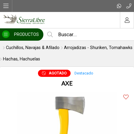
Compartir por email
MI COMPRA
PRODUCTOS
Cuchillos, Navajas & Afilado
Arrojadizas - Shuriken, Tomahawks
Hachas, Hachuelas
AGOTADO
Destacado
AXE
Enviar