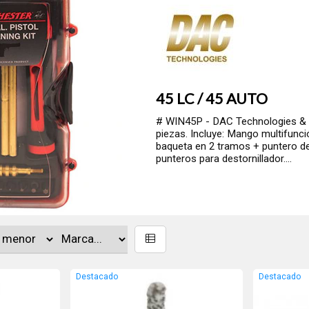
45 LC / 45 AUTO
# WIN45P - DAC Technologies & Gunmaster USA Kit de limpi
piezas. Incluye: Mango multifunción + cepillos de bronce +
baqueta en 2 tramos + puntero de bronce macizo + 25 parc
punteros para destornillador....
Destacado
Destacado