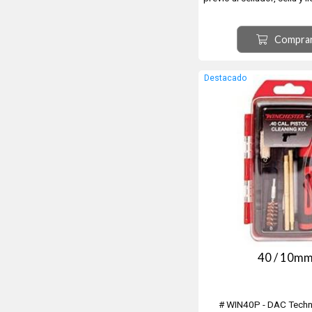
botella de 3 Oz, in
Compra
Destacado
40 / 10m
# WIN40P - DAC Techn