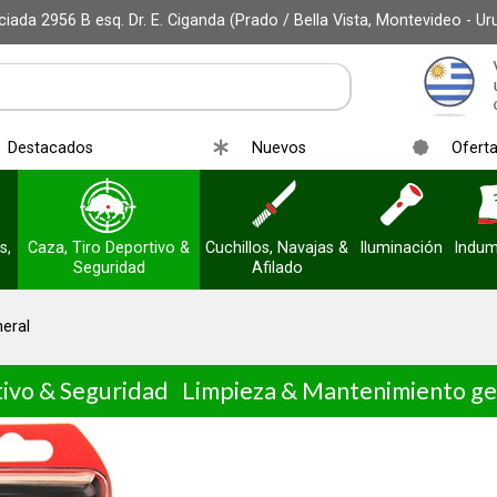
iada 2956 B esq. Dr. E. Ciganda (Prado / Bella Vista, Montevideo - Ur
Destacados
Nuevos
Ofert
s,
Caza, Tiro Deportivo &
Cuchillos, Navajas &
Iluminación
Indum
Seguridad
Afilado
eral
tivo & Seguridad
Limpieza & Mantenimiento ge