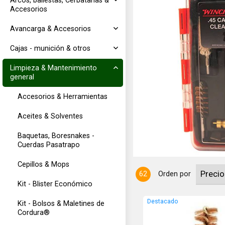
Arcos, ballestas, Cerbatanas &
Accesorios
Avancarga & Accesorios
Cajas - munición & otros
Limpieza & Mantenimiento
general
uye cepillos
Accesorios & Herramientas
cámara de
Aceites & Solventes
Baquetas, Boresnakes -
Cuerdas Pasatrapo
Cepillos & Mops
62
Orden por
Kit - Blister Económico
Destacado
Kit - Bolsos & Maletines de
Cordura®