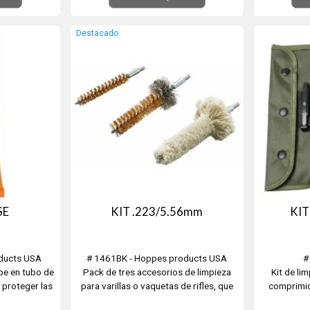
Destacado
SE
KIT .223/5.56mm
KIT
ducts USA
# 1461BK - Hoppes products USA
#
pe en tubo de
Pack de tres accesorios de limpieza
Kit de li
 proteger las
para varillas o vaquetas de rifles, que
comprimido
 la corrosión.
incluye un cepillo de bronce, un