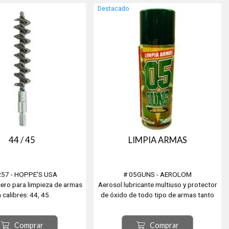
Destacado
44 / 45
LIMPIA ARMAS
257 - HOPPE'S USA
# 05GUNS - AEROLOM
cero para limpieza de armas
Aerosol lubricante multiuso y protector
 calibres: 44, 45.
de óxido de todo tipo de armas tanto
de fuego como de aire. Óptima y
prolongada acción residual. No congela
Comprar
Comprar
a bajas temperaturas y mantiene su