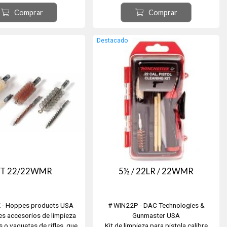
bronce en 2 tramos + 4 cepillos de
Comprar
Comprar
bronce en calibres: .22, .45, .40 y
.357/.38/.9mm + 1 tip de bronce pasa-
trapo + mango de aluminio hueco para
Destacado
almacenar todas las piezas.
IT 22/22WMR
5½ / 22LR / 22WMR
 - Hoppes products USA
# WIN22P - DAC Technologies &
es accesorios de limpieza
Gunmaster USA
as o vaquetas de rifles, que
Kit de limpieza para pistola calibre