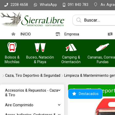
WhatsApp
Av. Agrac
2208 4658
091 840 783
INICIO
Empresa
Bolsos &
Buceo, Natación
Camping &
Cananas, Correa
Mochilas
& Playa
Orientación
Fundas
Caza, Tiro Deportivo & Seguridad
Limpieza & Mantenimiento gen
Caza, Tiro Depor
Accesorios & Repuestos - Caza
Destacados
& Tiro
Aire Comprimido