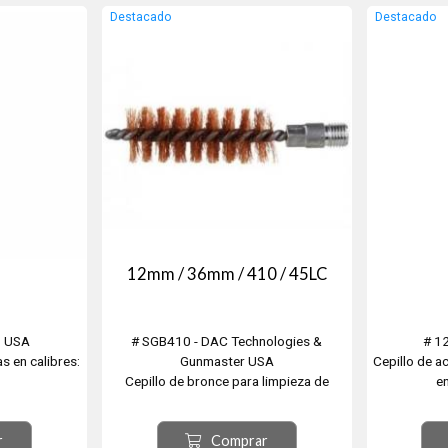
Destacado
Destacado
12mm / 36mm / 410 / 45LC
S USA
# SGB410 - DAC Technologies &
# 1
s en calibres:
Gunmaster USA
Cepillo de a
Cepillo de bronce para limpieza de
en
armas en calibres: 36 / 410
r
Comprar