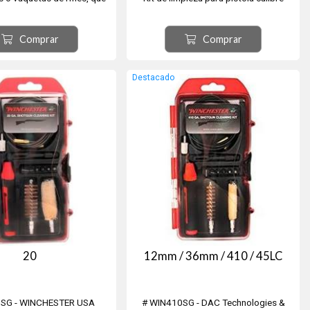
un cepillo de bronce, un
.22Lr. y 5½ de aire comprimido, con 14
 y un cepillo tornado en
piezas. Incluye: Mango multifunción +
Comprar
Comprar
calibre .22.
cepillos de bronce + mop + tip plástico
pasa-trapo + baqueta en 2 tramos +
puntero de bronce macizo + 25 parche
Destacado
de limpieza descartables y 6 ...
20
12mm / 36mm / 410 / 45LC
0SG - WINCHESTER USA
# WIN410SG - DAC Technologies &