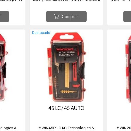
coloro
tinte para madera de nogal es un
incluye 
verdadero color marrón-nogal que
trapeador
r
Comprar
produce un aspecto tradicional. La
intensidad del color de Birchwood
Casey Walnut Stain se puede controlar
Destacado
agregando agua al...
m
45 LC / 45 AUTO
ologies &
# WIN45P - DAC Technologies &
# WIN2