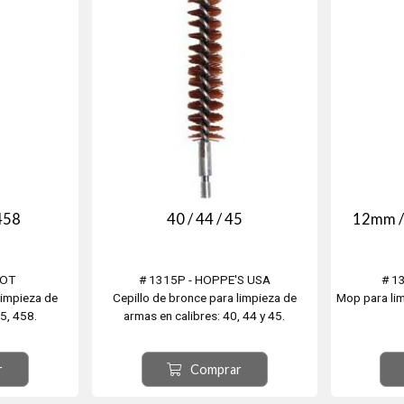
 458
40 / 44 / 45
12mm /
HOT
# 1315P - HOPPE'S USA
# 1
limpieza de
Cepillo de bronce para limpieza de
Mop para lim
45, 458.
armas en calibres: 40, 44 y 45.
r
Comprar