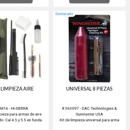
acción con el calor. Específico para
limpiar y desengrasar superficies.
Destacado
Destrabar y lubricar meca...
 LIMPIEZA AIRE
UNIVERSAL 8 PIEZAS
 M16 - HI-SIERRA
# 363097 - DAC Technologies &
mpieza para armas de aire
Gunmaster USA
. Cal 4.5 y 5.5 en funda.
Kit de limpieza universal para arma
corta de 8 piezas. Incluye: Baqueta de