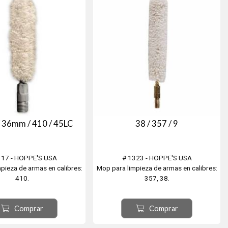
 36mm / 410 / 45LC
38 / 357 / 9
317 - HOPPE'S USA
# 1323 - HOPPE'S USA
pieza de armas en calibres:
Mop para limpieza de armas en calibres:
410.
357, 38.
Comprar
Comprar