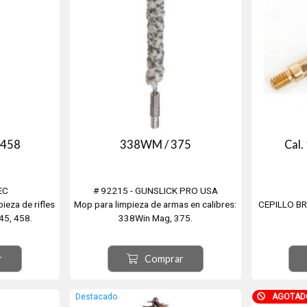
/ 458
338WM / 375
Cal
EC
# 92215 - GUNSLICK PRO USA
ieza de rifles
Mop para limpieza de armas en calibres:
CEPILLO BR
 45, 458.
338Win Mag, 375.
r
Comprar
Destacado
AGOTAD