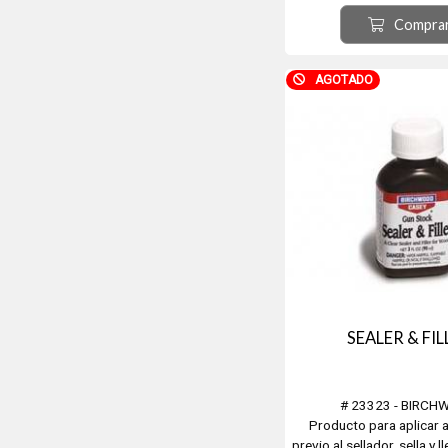
Esta grasa tiene una f
Compra
espesa para piezas de alt
para proteger dura
almacenamiento. Viene e
AGOTADO
metal con tapita d
SEALER & FIL
# 23323 - BIRC
Producto para aplicar 
previo al sellador, sella y l