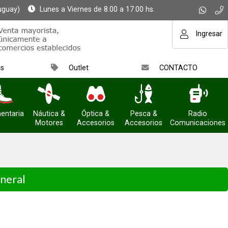
uguay)
Lunes a Viernes de 8.00 a 17.00 hs.
Ingresar
as
Outlet
CONTACTO
entaria
Náutica &
Óptica &
Pesca &
Radio
Motores
Accesorios
Accesorios
Comunicaciones
neral