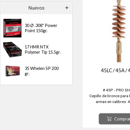
Nuevos
30 Ø .308" Power
Point 150gr.
17 HMR NTX
Polymer Tip 15.5gr.
35 Whelen SP 200
45LC / 45A /
gr.
# 45P - PRO S
Cepillo de bronce para 
armas en calibres: 
Compra