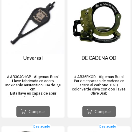
Unversal
DE CADENA OD
# AB304CHGP - Algemas Brasil
# AB36PKOD - Algemas Brasil
Llave fabricada en acero
Par de esposas de cadena en
inoxidable austenítico 304 de 7,6
acero al carbono 1020,
cm.
color verde oliva con dos llaves.
Esta llave es capaz de abrir
Olive Drab
cualquier tipo de esposas, sin
importar marca o modelo.
Además, proporciona una mayor
facilidad de manejo a la hora de
Comprar
Comprar
abrir las esposas.
El precio es por una sola llave
Destacado
Destacado