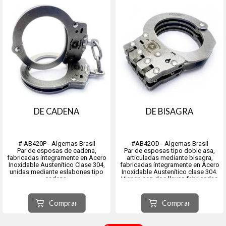
DE CADENA
DE BISAGRA
# AB420P - Algemas Brasil
#AB42OD - Algemas Brasil
Par de esposas de cadena,
Par de esposas tipo doble asa,
fabricadas íntegramente en Acero
articuladas mediante bisagra,
Inoxidable Austenítico Clase 304,
fabricadas íntegramente en Acero
unidas mediante eslabones tipo
Inoxidable Austenítico clase 304.
cadena.
Vienen con dos llaves fabricadas
Disponen de un cierre de
en el mismo acero que las
seguridad con un dispositivo de
esposas, mediante microfusión en
activación situado en el interior de
una sola pieza sin empalmes ni
Comprar
Comprar
las esposas, impidiendo su
soldaduras. color nat...
apertura sin la ll...