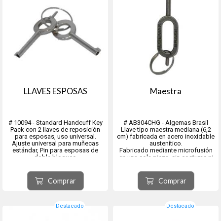
LLAVES ESPOSAS
Maestra
# 10094 - Standard Handcuff Key
# AB304CHG - Algemas Brasil
Pack con 2 llaves de reposición
Llave tipo maestra mediana (6,2
para esposas, uso universal.
cm) fabricada en acero inoxidable
Ajuste universal para muñecas
austenítico.
estándar, Pin para esposas de
Fabricado mediante microfusión
doble bloqueo
en una sola pieza, sin costuras ni
soldaduras.
El precio es por una sola llave
Comprar
Comprar
Destacado
Destacado