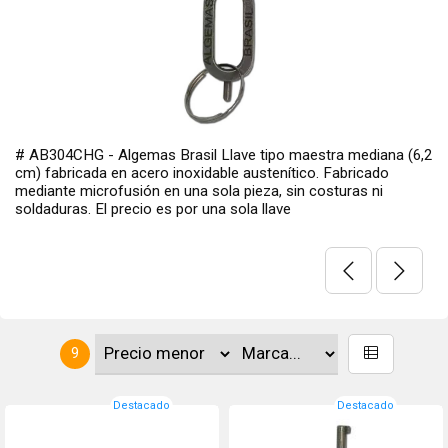
4CHG - Algemas Brasil Llave tipo maestra mediana (6,2
# PHC
bricada en acero inoxidable austenítico. Fabricado
Israel
te microfusión en una sola pieza, sin costuras ni
Seguro
uras. El precio es por una sola llave
9
Destacado
Destacado