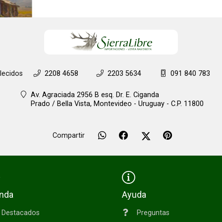
lecidos
2208 4658
2203 5634
091 840 783
Av. Agraciada 2956 B esq. Dr. E. Ciganda
Prado / Bella Vista,
Montevideo - Uruguay - C.P. 11800
Compartir
enda
Ayuda
Destacados
Preguntas