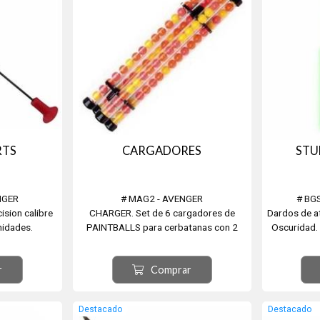
RTS
CARGADORES
STU
NGER
# MAG2 - AVENGER
# BG
ision calibre
CHARGER. Set de 6 cargadores de
Dardos de at
nidades.
PAINTBALLS para cerbatanas con 2
Oscuridad.
soportes.
r
Comprar
Destacado
Destacado