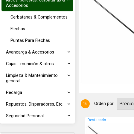
Arcos, ballestas, Cerbatanas &
Accesorios
Cerbatanas & Complementos
Flechas
Puntas Para Flechas
Avancarga & Accesorios
idades 3 Timones de 6.5cm. Punta
Cajas - munición & otros
Limpieza & Mantenimiento
general
Recarga
16
Orden por
Repuestos, Disparadores, Etc.
Seguridad Personal
Destacado