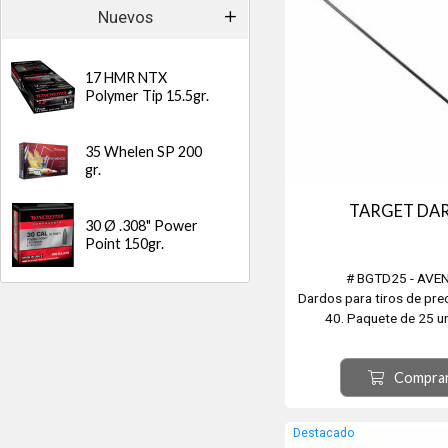
Nuevos
17 HMR NTX
Polymer Tip 15.5gr.
35 Whelen SP 200
gr.
TARGET DA
30 Ø .308" Power
Point 150gr.
# BGTD25 - AVE
Dardos para tiros de prec
40. Paquete de 25 u
Compra
Destacado