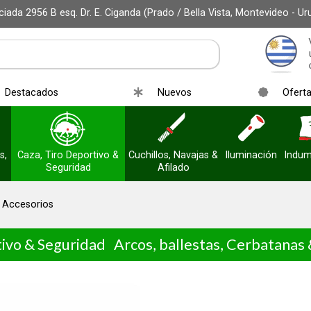
iada 2956 B esq. Dr. E. Ciganda (Prado / Bella Vista, Montevideo - Ur
Destacados
Nuevos
Ofert
s,
Caza, Tiro Deportivo &
Cuchillos, Navajas &
Iluminación
Indum
Seguridad
Afilado
& Accesorios
tivo & Seguridad
Arcos, ballestas, Cerbatanas