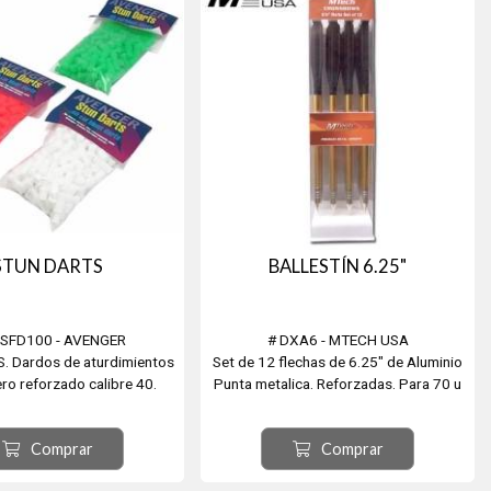
STUN DARTS
BALLESTÍN 6.25"
GSFD100 - AVENGER
# DXA6 - MTECH USA
. Dardos de aturdimientos
Set de 12 flechas de 6.25" de Aluminio
ro reforzado calibre 40.
Punta metalica. Reforzadas. Para 70 u
te de 100 unidades.
80 lbs.
Comprar
Comprar