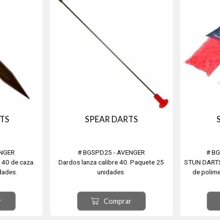
TS
SPEAR DARTS
ENGER
# BGSPD25 - AVENGER
# B
 40 de caza.
Dardos lanza calibre 40. Paquete 25
STUN DARTS
dades.
unidades.
de polime
Paque
r
Comprar