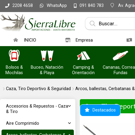
WhatsApp
Av. Agrac
2208 4658
091 840 783
INICIO
Empresa
Bolsos &
Buceo, Natación
Camping &
Cananas, Correa
Mochilas
& Playa
Orientación
Fundas
Caza, Tiro Deportivo & Seguridad
Arcos, ballestas, Cerbatanas 
Caza, Tiro Depor
Accesorios & Repuestos - Caza
Destacados
& Tiro
Aire Comprimido