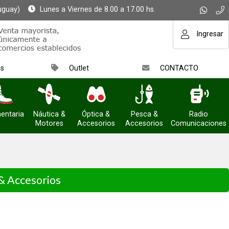
uguay)
Lunes a Viernes de 8.00 a 17.00 hs.
Ingresar
as
Outlet
CONTACTO
entaria
Náutica &
Óptica &
Pesca &
Radio
Motores
Accesorios
Accesorios
Comunicaciones
 & Accesorios