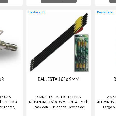
Destacado
Destacado
OR
BALLESTA 16" ø 9MM
B
RP. USA
# MKAL16BLK - HIGH SIERRA
# MK1
ister con 3
ALUMINUM - 16" ø 9MM - 120 & 150Lb.
ALUMINUM - 
: liebres,
Pack con 6 Unidades. Flechas de
Largo 51
.
Aluminio punta metalica. Largo 41 cm.