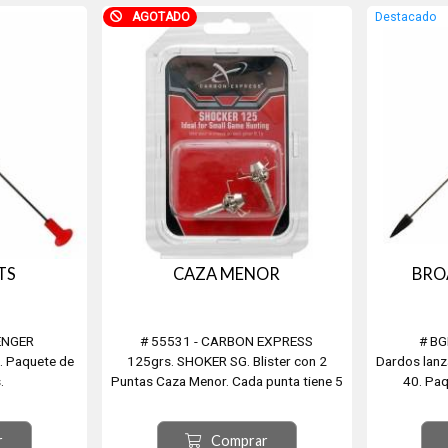
AGOTADO
Destacado
TS
CAZA MENOR
BRO
ENGER
# 55531 - CARBON EXPRESS
# BG
0. Paquete de
125grs. SHOKER SG. Blister con 2
Dardos lanz
.
Puntas Caza Menor. Cada punta tiene 5
40. Paq
garras con resorte. Alta resistencia.
Fuerza de choque. Muy precisa y
r
Comprar
resistente.