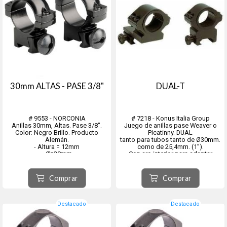
30mm ALTAS - PASE 3/8"
DUAL-T
# 9553 - NORCONIA
# 7218 - Konus Italia Group
Anillas 30mm, Altas. Pase 3/8".
Juego de anillas pase Weaver o
Color: Negro Brillo. Producto
Picatinny. DUAL
Alemán.
tanto para tubos tanto de Ø30mm.
- Altura = 12mm
como de 25,4mm. (1”).
- Ø=30mm
Con aro interior para adaptar
ambas medidas. Doble diámetro.
Una de ellas extendida.
DATOS TECNICOS
Comprar
Comprar
Altura aro: 22,1mm
Aptos para miras diámetro: 30mm
– 25,...
Destacado
Destacado