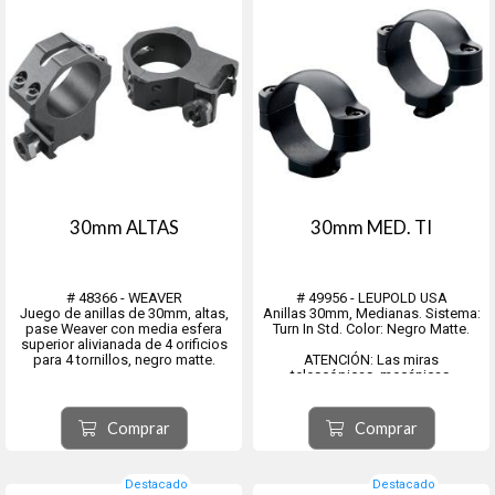
30mm ALTAS
30mm MED. TI
# 48366 - WEAVER
# 49956 - LEUPOLD USA
Juego de anillas de 30mm, altas,
Anillas 30mm, Medianas. Sistema:
pase Weaver con media esfera
Turn In Std. Color: Negro Matte.
superior alivianada de 4 orificios
para 4 tornillos, negro matte.
ATENCIÓN: Las miras
telescópicas, mecánicas,
holográficas, de fibra óptica, de
láser, o similares, anillas, bases y
montajes de cualquier tipo: no
Comprar
Comprar
tienen cambio ni devolución. Son
oportunamente revisados y co...
Destacado
Destacado