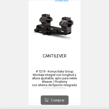
Destacado
CANTILEVER
# 7219 - Konus Italia Group
Montaje integral con longitud y
altura ajustable, apto para rieles
Weaver / Picatinny
con sitema de fijación integrado
para accesorios.
Los anillos internos de adaptación
se pueden agregar o quitar para
cambiar el diámetro interno de una
Comprar
pulgada a 30mm.
Dos llaves Al...