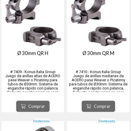
Ø 30mm QR H
Ø 30mm QR M
# 7409 - Konus Italia Group
# 7410 - Konus Italia Group
Juego de anillas altas de ACERO
Juego de anillas medianas de
pase Weaver o Picatinny para
ACERO pase Weaver o Picatinny
tubos de Ø30mm. Sistema de
para tubos de Ø30mm. Sistema de
enganche rápido con palanca
enganche rápido con palanca,
Robusta construccion en acer,
Robusta construccion en acer,
tornillos TORX de alta resistencia,
tornillos TORX de alta resistencia.
Traba antiretroceso, Bruñido
Traba antiretroceso, Bruñido
antioxidación.
antioxidación.
Comprar
Comprar
NOTA: No hay que apretar las
NOTA: No hay que apretar las
orejitas o pal...
oreji...
Destacado
Destacado