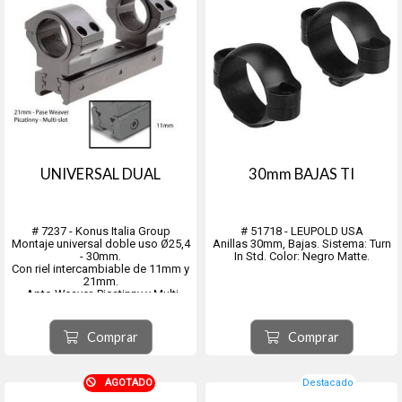
UNIVERSAL DUAL
30mm BAJAS TI
# 7237 - Konus Italia Group
# 51718 - LEUPOLD USA
Montaje universal doble uso Ø25,4
Anillas 30mm, Bajas. Sistema: Turn
- 30mm.
In Std. Color: Negro Matte.
Con riel intercambiable de 11mm y
21mm.
- Apto Weaver, Picatinny y Multi-
slot
- Apto montaje 11mm
- Con recoil stop (ideal Nitro
Comprar
Comprar
Pistón.)
- Fabricados en aluminio
aeronáutico de alta resistencia.
- Proteccion interior par...
AGOTADO
Destacado