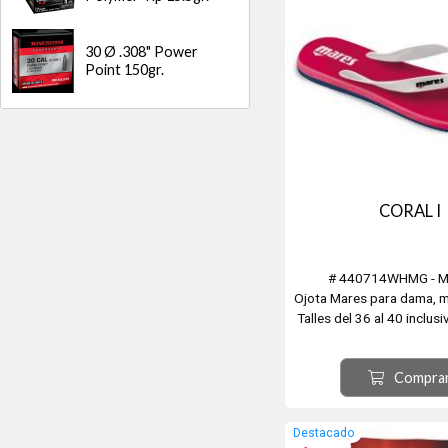
30 Ø .308" Power
Point 150gr.
CORAL I
# 440714WHMG - 
Ojota Mares para dama, 
Talles del 36 al 40 inclus
superior de PVC bland
plantilla anatómica de EV
Compra
goma EVA.
Destacado