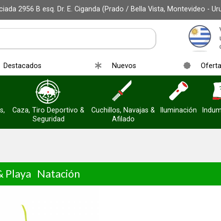
iada 2956 B esq. Dr. E. Ciganda (Prado / Bella Vista, Montevideo - Ur
Destacados
Nuevos
Ofert
s,
Caza, Tiro Deportivo &
Cuchillos, Navajas &
Iluminación
Indum
Seguridad
Afilado
& Playa
Natación