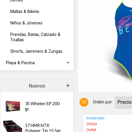
Lentes
Mallas & Bikinis
Niños & Jóvenes
Prendas, Batas, Calzado &
Toallas
Shorts, Jammers & Zungas
ower® que
s al tejido
miento e impide
Playa & Piscina
Nuevos
42
Orden por
35 Whelen SP 200
gr.
Destacado
Oferta
17 HMR NTX
Outlet
Polymer Tip 15.5gr.