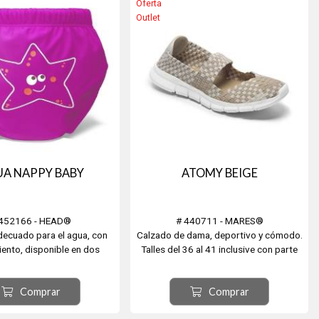
Oferta
Outlet
A NAPPY BABY
ATOMY BEIGE
 452166 - HEAD®
# 440711 - MARES®
decuado para el agua, con
Calzado de dama, deportivo y cómodo.
iento, disponible en dos
Talles del 36 al 41 inclusive con parte
rtidos: la versión azul, con
superior en tejido, Interior de malla,
, y la rosa, con una estrella
Suela de EVA, plantilla de espuma con
Comprar
Comprar
 Estos pañales también
memoria, muy cómoda y fresca. Playa,
protección solar. ¡Perfecto
descanso, deportes.