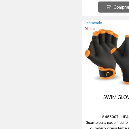
permite un agarre seguro
Compra
Son fuertes ligeron y 
Fabricado en lo
Destacado
Oferta
SWIM GLO
# 455007 - HE
Guante para nado, hecho
duradero y resistente a