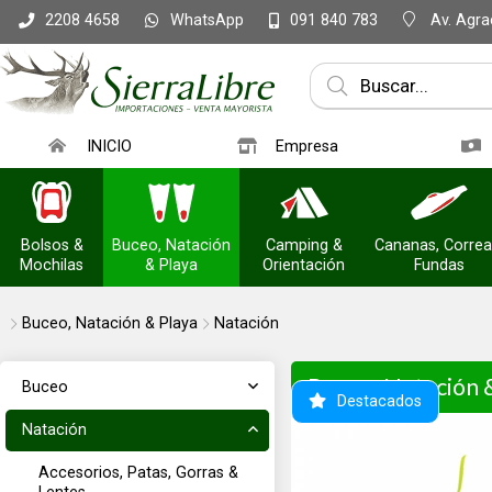
WhatsApp
Av. Agrac
2208 4658
091 840 783
INICIO
Empresa
Bolsos &
Buceo, Natación
Camping &
Cananas, Correa
Mochilas
& Playa
Orientación
Fundas
Buceo, Natación & Playa
Natación
Buceo, Natación 
Buceo
Destacados
Natación
Accesorios, Patas, Gorras &