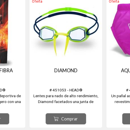
Oferta
Oferta
FIBRA
DIAMOND
AQU
AD®
# 451053 - HEAD®
#
 deportiva de
Lentes para nado de alto rendimiento,
Un pañal a
igero con una
Diamond facetados una junta de
revestim
sorprendente
silicona líquida extremadamente
diseños dive
e toallas de
cómoda. Varios colores.
un pez globo
r
Comprar
s, ideal para
de mar.
00% poliéster,
incorporan 