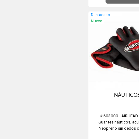
descanso, depor
Destacado
Nuevo
NÁUTICO
# 603000 - AIRHEA
Guantes náuticos, acu
Neopreno sin dedos 
acolchada