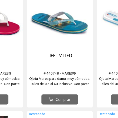
LIFE LMITED
MARES®
# 440748 - MARES®
# 44
muy cómodas.
Ojota Mares para dama, muy cómodas.
Ojota Mare
ive. Con parte
Talles del 36 al 40 inclusive. Con parte
Talles del 3
o y suave,
superior de PVC - Mares quería rendir
superior
A y suela de
homenaje a los lugares más bellos de
plantilla a
r
Comprar
Italia, Terre, Portofino, Capri y Matera,
con modelos Limited por su
originalidad y comodidad.
Destacado
Destacado