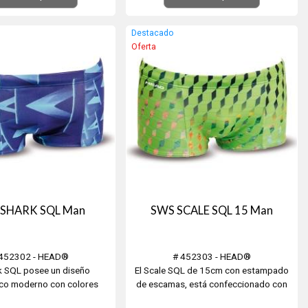
scanso, deportes.
descanso, deportes.
Destacado
Oferta
 SHARK SQL Man
SWS SCALE SQL 15 Man
 452302 - HEAD®
# 452303 - HEAD®
k SQL posee un diseño
El Scale SQL de 15cm con estampado
co moderno con colores
de escamas, está confeccionado con
s. ¡Destaca este verano!
tecnología LiquidLast® ofreciendo