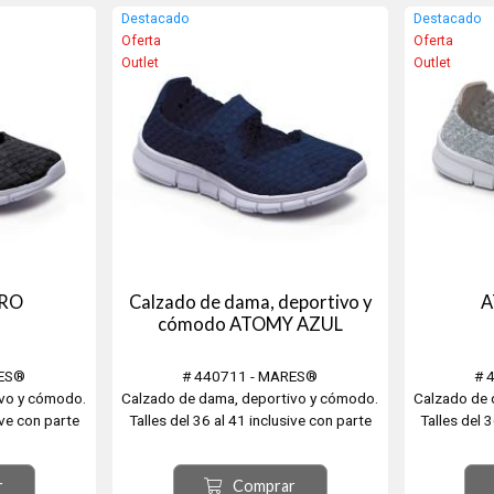
mide 150 x 75
para los 
Destacado
Destacado
nailo
Oferta
Oferta
Outlet
Outlet
RO
Calzado de dama, deportivo y
A
cómodo ATOMY AZUL
RES®
# 440711 - MARES®
# 
ivo y cómodo.
Calzado de dama, deportivo y cómodo.
Calzado de 
ive con parte
Talles del 36 al 41 inclusive con parte
Talles del 
ior de malla,
superior en tejido, Interior de malla,
superior en
de espuma con
Suela de EVA, plantilla de espuma con
Suela de EV
r
Comprar
esca. Playa,
memoria, muy cómoda y fresca. Playa,
memoria, mu