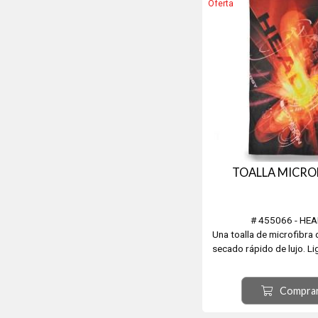
Oferta
TOALLA MICRO
# 455066 - HE
Una toalla de microfibra
secado rápido de lujo. L
capacidad de absorción 
que evita la necesidad d
Compra
algodón pesadas y húmeda
usar junto a la piscina. 1