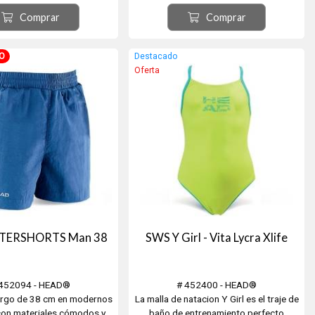
la tecnología Liquid Last,
protección frente al cloro y los rayos
Comprar
Comprar
ección frente al cloro y los
UV, transpiración excelente y secado
 resspiración excelente y
rápido. Además es suave al tacto y
do, y además es suave a la
sumamente resistente al uso frecuente.
O
Destacado
z que resistente.
Composición: 47% PBT y 53% ...
Oferta
TERSHORTS Man 38
SWS Y Girl - Vita Lycra Xlife
 452094 - HEAD®
# 452400 - HEAD®
argo de 38 cm en modernos
La malla de natacion Y Girl es el traje de
con materiales cómodos y
baño de entrenamiento perfecto