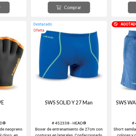
. Universales
al cloro, que ofrece protección contra
Gracias a 
r
Comprar
flexibles
los rayos UV y se seca con rapidez. El
ofrece prot
s EEUU
bañador tiene un tacto suave y
rayos UV,
agradable sobre la piel, además de ser
secado rápi
Destacado
AGOTAD
excepcionalmente dura...
ve
Oferta
VE
SWS SOLID Y 27 Man
SWS WA
AD®
# 452338 - HEAD®
#
 de neopreno
Boxer de entrenamiento de 27cm con
Short semil
l cloro, en
costuras en laterales. Confeccionado
colores y 