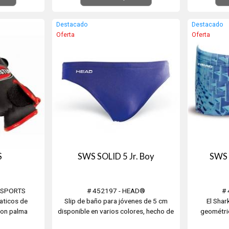
tes.
descanso, deportes.
de
Destacado
Destacado
Oferta
Oferta
S
SWS SOLID 5 Jr. Boy
SWS
D SPORTS
# 452197 - HEAD®
#
aticos de
Slip de baño para jóvenes de 5 cm
El Shar
con palma
disponible en varios colores, hecho de
geométri
tejido Liquid Last altamente resistente
vibrante