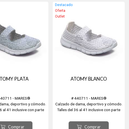
más pequeños! Hechos de
Destacado
n y lycra Xtra Life®.
Oferta
...
Outlet
TOMY PLATA
ATOMY BLANCO
440711 - MARES®
# 440711 - MARES®
dama, deportivo y cómodo.
Calzado de dama, deportivo y cómodo.
36 al 41 inclusive con parte
Talles del 36 al 41 inclusive con parte
 tejido, Interior de malla,
superior en tejido, Interior de malla,
A, plantilla de espuma con
Suela de EVA, plantilla de espuma con
Comprar
Comprar
y cómoda y fresca. Playa,
memoria, muy cómoda y fresca. Playa,