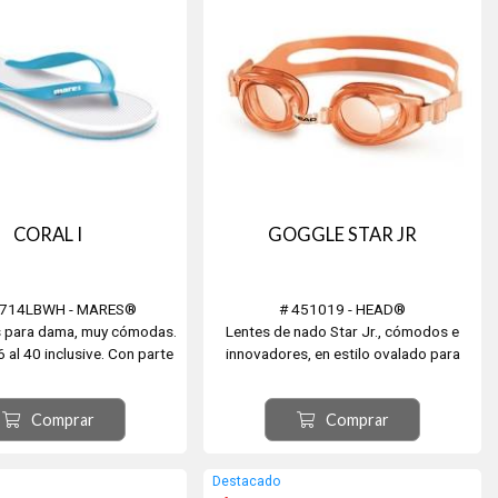
CORAL I
GOGGLE STAR JR
0714LBWH - MARES®
# 451019 - HEAD®
s para dama, muy cómodas.
Lentes de nado Star Jr., cómodos e
6 al 40 inclusive. Con parte
innovadores, en estilo ovalado para
 de PVC blando y suave,
niños, con lentes antivaho Fogbuster, un
natómica de EVA y suela de
puente nasal adaptable a cualquier
Comprar
Comprar
goma EVA.
forma y una correa partida ajustable
que permite un mejor ajuste y
comodidad.
Destacado