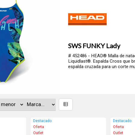
SWS FUNKY Lady
# 452486 - HEAD® Malla de natación con forro de color
Liquidlast®. Espalda Cross que brinda libertad máxima 
espalda cruzada para un corte muy femenino. Composi
Destacado
Destacado
Oferta
Oferta
Outlet
Outlet