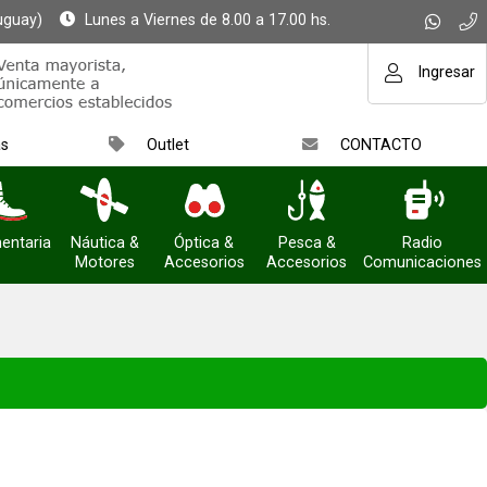
uguay)
Lunes a Viernes de 8.00 a 17.00 hs.
Ingresar
as
Outlet
CONTACTO
entaria
Náutica &
Óptica &
Pesca &
Radio
Motores
Accesorios
Accesorios
Comunicaciones