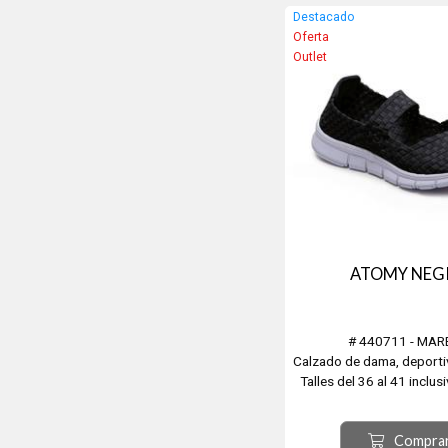
con un peso de 110 g, y 
Destacado
cm.
Oferta
Outlet
ATOMY NEG
# 440711 - MA
Calzado de dama, deport
Talles del 36 al 41 inclus
superior en tejido, Inter
Suela de EVA, plantilla 
Compra
memoria, muy cómoda y fr