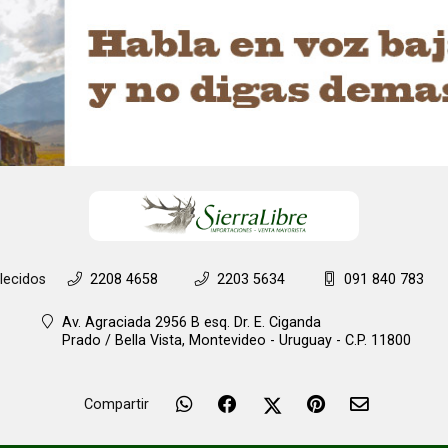
lecidos
2208 4658
2203 5634
091 840 783
Av. Agraciada 2956 B esq. Dr. E. Ciganda
Prado / Bella Vista,
Montevideo - Uruguay - C.P. 11800
Compartir