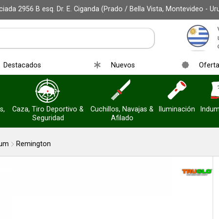
iada 2956 B esq. Dr. E. Ciganda (Prado / Bella Vista, Montevideo - Ur
r email
Destacados
Nuevos
Ofert
s,
Caza, Tiro Deportivo &
Cuchillos, Navajas &
Iluminación
Indum
Seguridad
Afilado
Enviar
ium
Remington