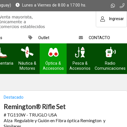
uguay)
Lunes a Viernes de 8.00 a 17.00 hs.
Ingresar
as
Outlet
CONTACTO
entaria
Náutica &
Óptica &
Pesca &
Radio
Motores
Accesorios
Accesorios
Comunicaciones
Destacado
Remington® Rifle Set
# TG110W - TRUGLO USA
Alza Regulable y Guión en Fibra óptica Remington y
Similares.