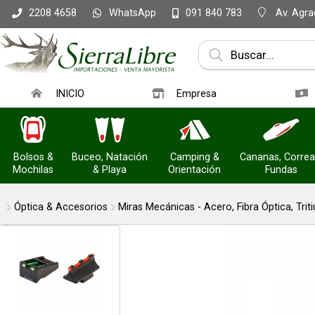
WhatsApp
Av. Agrac
2208 4658
091 840 783
Compartir po
INICIO
Empresa
Bolsos &
Buceo, Natación
Camping &
Cananas, Correa
Mochilas
& Playa
Orientación
Fundas
Óptica & Accesorios
Miras Mecánicas - Acero, Fibra Óptica, Trit