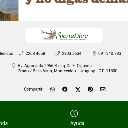
lecidos
2208 4658
2203 5634
091 840 783
Av. Agraciada 2956 B esq. Dr. E. Ciganda
Prado / Bella Vista,
Montevideo - Uruguay - C.P. 11800
Compartir
enda
Ayuda