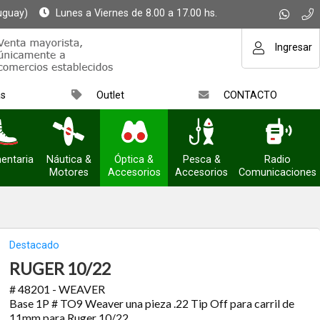
uguay)
Lunes a Viernes de 8.00 a 17.00 hs.
Ingresar
as
Outlet
CONTACTO
entaria
Náutica &
Óptica &
Pesca &
Radio
Motores
Accesorios
Accesorios
Comunicaciones
Destacado
RUGER 10/22
# 48201 - WEAVER
Base 1P # TO9 Weaver una pieza .22 Tip Off para carril de
11mm para Ruger 10/22