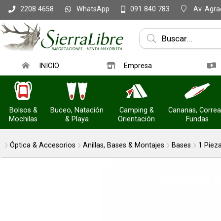
WhatsApp
Av. Agrac
2208 4658
091 840 783
Compartir po
INICIO
Empresa
Bolsos &
Buceo, Natación
Camping &
Cananas, Correa
Mochilas
& Playa
Orientación
Fundas
Óptica & Accesorios
Anillas, Bases & Montajes
Bases
1 Piez