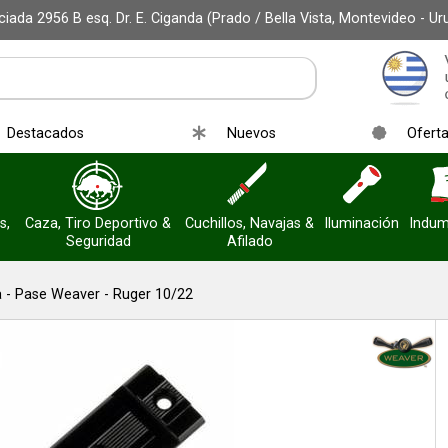
iada 2956 B esq. Dr. E. Ciganda (Prado / Bella Vista, Montevideo - Ur
r email
Destacados
Nuevos
Ofert
s,
Caza, Tiro Deportivo &
Cuchillos, Navajas &
Iluminación
Indum
Seguridad
Afilado
Enviar
a - Pase Weaver - Ruger 10/22