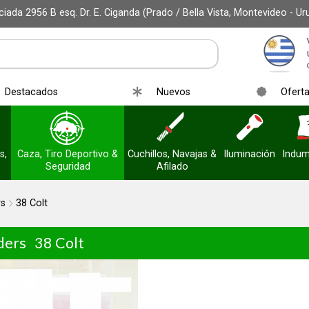
iada 2956 B esq. Dr. E. Ciganda (Prado / Bella Vista, Montevideo - Ur
Destacados
Nuevos
Ofert
s,
Caza, Tiro Deportivo &
Cuchillos, Navajas &
Iluminación
Indum
Seguridad
Afilado
rs
38 Colt
ders
38 Colt