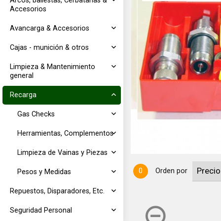
Arcos, ballestas, Cerbatanas &
Accesorios
Avancarga & Accesorios
Cajas - munición & otros
Limpieza & Mantenimiento
general
Recarga
Sizing, Expanding y Bullet Seating
ón.
Gas Checks
Herramientas, Complementos
Limpieza de Vainas y Piezas
0
Orden por
Pesos y Medidas
Repuestos, Disparadores, Etc.
Seguridad Personal