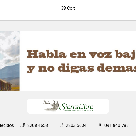
38 Colt
lecidos
2208 4658
2203 5634
091 840 783