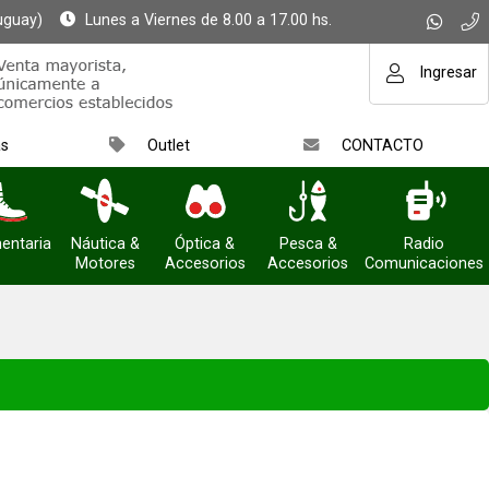
uguay)
Lunes a Viernes de 8.00 a 17.00 hs.
Ingresar
as
Outlet
CONTACTO
entaria
Náutica &
Óptica &
Pesca &
Radio
Motores
Accesorios
Accesorios
Comunicaciones