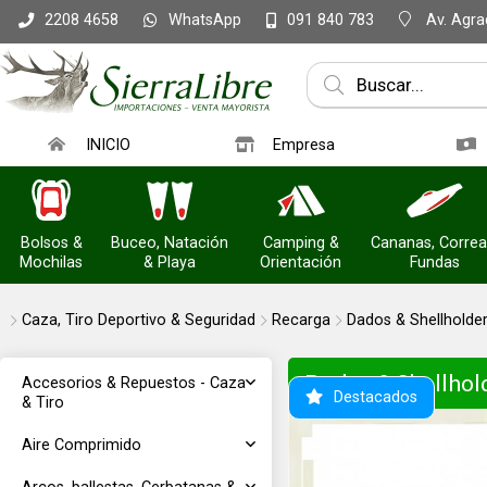
WhatsApp
Av. Agrac
2208 4658
091 840 783
INICIO
Empresa
Bolsos &
Buceo, Natación
Camping &
Cananas, Correa
Mochilas
& Playa
Orientación
Fundas
Caza, Tiro Deportivo & Seguridad
Recarga
Dados & Shellholde
Dados & Shellhol
Accesorios & Repuestos - Caza
Destacados
& Tiro
Aire Comprimido