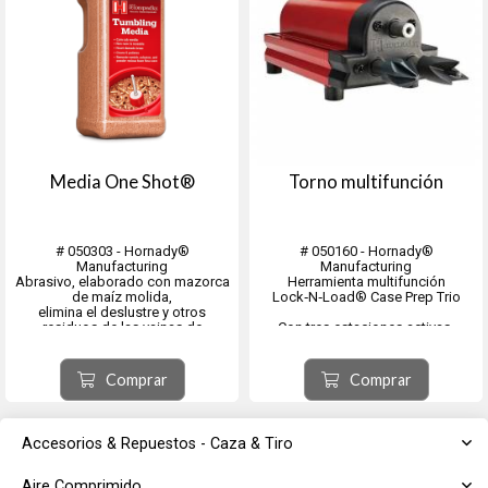
Media One Shot®
Torno multifunción
# 050303 - Hornady®
# 050160 - Hornady®
Manufacturing
Manufacturing
Abrasivo, elaborado con mazorca
Herramienta multifunción
de maíz molida,
Lock‑N‑Load® Case Prep Trio
elimina el deslustre y otros
residuos de las vainas de
Con tres estaciones activas,
cartuchos.
puedes biselar, desbarbar y limpiar
Úselo con el pulidor de metales
los alojamientos de los
One Shot® para obtener un
fulminantes sin necesidad de
Comprar
Comprar
acabado brillante como nuevo.
cambiar de herramienta. El Lock-N-
Envase de 76 Oz.
Load® Case Prep Trio incluye
herramientas par...
Accesorios & Repuestos - Caza & Tiro
Aire Comprimido