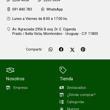
2208 4658
2203 5634
091 840 783
WhatsApp
Lunes a Viernes de 8.00 a 17.00 hs.
Av. Agraciada 2956 B esq. Dr. E. Ciganda
Prado / Bella Vista,
Montevideo - Uruguay - C.P. 11800
Compartir
Nosotros
Tienda
Empresa
Destacados
¿Dónde comprar?
Categorías
Nuevos