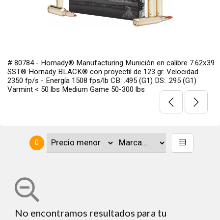
# 80784 - Hornady® Manufacturing Munición en calibre 7.62x39
SST® Hornady BLACK® con proyectil de 123 gr. Velocidad
2350 fp/s - Energía 1508 fps/lb CB: .495 (G1) DS: .295 (G1)
Varmint < 50 lbs Medium Game 50-300 lbs
0
No encontramos resultados para tu