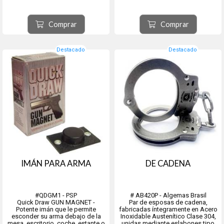
seguridad pública
Sistema Hook & Loop que
Ofreciendo una herramienta fiable
Asegura el Ajuste Perfecto
para diversas situaciones.
de Acuerdo a los Requisitos del
No incluye el porta Tonfa. Color
Usuario permitiendo su Rápida
Comprar
Comprar
Negro
Colocación
Evitando la Caída Accidental.
Materiales de Alt...
Destacado
Destacado
IMÁN PARA ARMA
DE CADENA
#QDGM1 - PSP
# AB420P - Algemas Brasil
Quick Draw GUN MAGNET -
Par de esposas de cadena,
Potente imán que le permite
fabricadas íntegramente en Acero
esconder su arma debajo de la
Inoxidable Austenítico Clase 304,
mesa, escritorio, coche, estante o
unidas mediante eslabones tipo