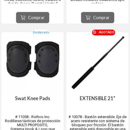
donde desee. Resiste Hasta 5
cadena.
Kilos.
Disponen de un cierre de
Muy práctico y necesario
seguridad con un dispositivo de
activación situado en el interior de
Comprar
Comprar
las esposas, impidiendo su
apertura sin la ll...
Destacado
AGOTADO
Swat Knee Pads
EXTENSIBLE 21"
# 11058 - Rothco Inc.
# 10078 - Bastón extensible. Eje de
Rodilleras tácticas de protección
acero resistente con sistema de
MULTI PROPOSITO,
bloqueo por fricción. El bastón
Sistema Hook & Loop que
extensible está disponible en una