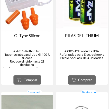
GI Type Silicon
PILAS DE LITHIUM
# 4707 - Rothco Inc.
# CR2 - PS Products USA
Tapones intracanal tipo GI 100 %
Reforzadas para Electroshocks
silicona.
Precio por Pack de 4 Unidades
Reduce el ruido hasta 23
decibeles.
Ideales para caza, airsoft, campos
de tiro y más.
Medidas: 32 mm de largo y 15
mm/6 mm de diámetro.
Comprar
Comprar
Destacado
Destacado