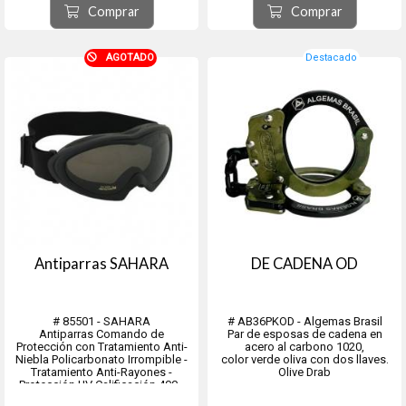
Las gafas militares vienen con dos
Comprar
Comprar
lentes grises y transparentes no
balísticos intercambiable...
AGOTADO
Destacado
Antiparras SAHARA
DE CADENA OD
# 85501 - SAHARA
# AB36PKOD - Algemas Brasil
Antiparras Comando de
Par de esposas de cadena en
Protección con Tratamiento Anti-
acero al carbono 1020,
Niebla Policarbonato Irrompible -
color verde oliva con dos llaves.
Tratamiento Anti-Rayones -
Olive Drab
Protección UV Calificación 400 -
Motos, Jeeps, areneros