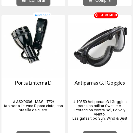
Comprar
Comprar
Destacado
AGOTADO
Porta Linterna D
Antiparras G.I Goggles
# ASXD036 - MAGLITE®
# 10350 Antiparras G.I Goggles
Aro porta linterna D para cinto, con
para uso militar Swat, etc.
presilla de cuero.
Protección contra Sol, Polvo y
Viento.
Las gafas tipo Sun, Wind & Dust
ofrecen una protección ocular
óptima frente a los elementos
exteriores.