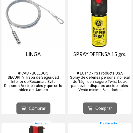
LINGA
SPRAY DEFENSA 15 grs.
# CAB - BULLDOG
# EC14C - PS Products USA
SECURITY Traba de Seguridad
Spray de defensa personal no letal
Interior de Recamara Evita
de 15gr. con seguro Twist-Lock
Disparos Accidentales y que se lo
para evitar disparos accidentales.
birlen del Armero
Venta mínima 6 unidades
Perfectos para la defensa
personal por ser altamente
efectivos pero no letales.
Comprar
Comprar
El colorante marca al atacante para
una identificación positiva...
Destacado
Destacado