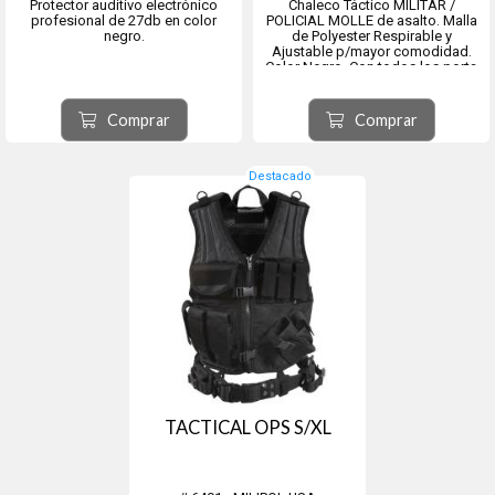
Protector auditivo electrónico
Chaleco Táctico MILITAR /
profesional de 27db en color
POLICIAL MOLLE de asalto. Malla
negro.
de Polyester Respirable y
Ajustable p/mayor comodidad.
Color Negro. Con todos los porta
accesorios necesarios para una
intervención exitosa.
Talle Especial equivalente a 2XL /
Comprar
Comprar
3XL.
Destacado
TACTICAL OPS S/XL