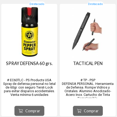
Destacado
Destacado
SPRAY DEFENSA 60 grs.
TACTICAL PEN
# EC60TLC - PS Products USA
# TP - PSP
Spray de defensa personal no letal
DEFENSA PERSONAL. Herramienta
de 60gr. con seguro Twist-Lock
de Defensa. Rompe Vidrios y
para evitar disparos accidentales.
Cristales. Aluminio Anodizado-
Venta mínima 6 unidades
Acero Inox. Cartucho de Tinta
Remplazable.
Perfectos para la defensa
personal por ser altamente
efectivos pero no letales.
Comprar
Comprar
El colorante marca al atacante para
una identificación posi...