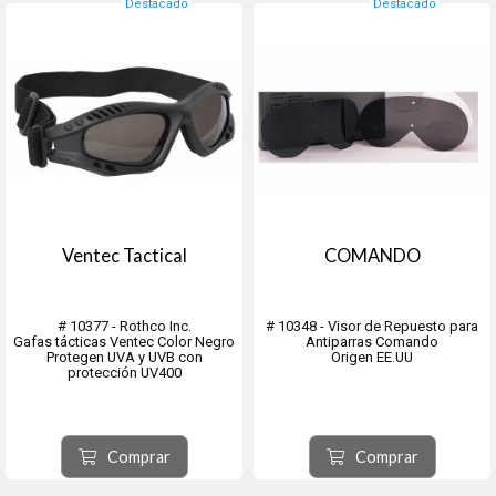
Destacado
Destacado
Ventec Tactical
COMANDO
# 10377 - Rothco Inc.
# 10348 - Visor de Repuesto para
Gafas tácticas Ventec Color Negro
Antiparras Comando
Protegen UVA y UVB con
Origen EE.UU
protección UV400
Livianas y duraderas, cuentan con
un resistente lente
de policarbonato irrompible con
Comprar
Comprar
un revestimiento antiarañazos.