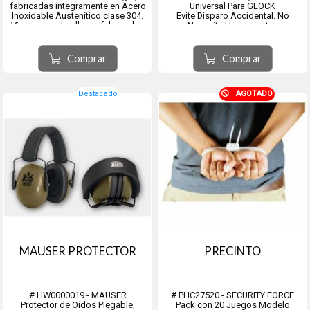
fabricadas íntegramente en Acero
Universal Para GLOCK
Inoxidable Austenítico clase 304.
Evite Disparo Accidental. No
Vienen con dos llaves fabricadas
Necesita Herramientas
en el mismo acero que las
esposas, mediante microfusión en
una sola pieza sin empalmes ni
Comprar
Comprar
soldaduras. color nat...
Destacado
AGOTADO
MAUSER PROTECTOR
PRECINTO
# HW0000019 - MAUSER
# PHC27520 - SECURITY FORCE
Protector de Oídos Plegable,
Pack con 20 Juegos Modelo