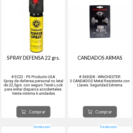
SPRAY DEFENSA 22 grs.
CANDADOS ARMAS
# EC22 - PS Products USA
# 363028 - WINCHESTER
Spray de defensa personal no letal
3 CANDADOS Metal Resistente con
de 22,5grs. con seguro Twist-Lock
Llaves. Seguridad Extrema
para evitar disparos accidentales.
Venta mínima 6 unidades
Perfectos para la defensa
personal por ser altamente
efectivos pero no letales. Repele a
Comprar
Comprar
perros y otras alimañas.
El colorante marca al atac...
Destacado
Destacado