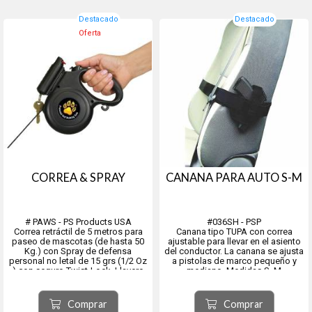
Destacado
Destacado
Oferta
CORREA & SPRAY
CANANA PARA AUTO S-M
# PAWS - PS Products USA
#036SH - PSP
Correa retráctil de 5 metros para
Canana tipo TUPA con correa
paseo de mascotas (de hasta 50
ajustable para llevar en el asiento
Kg.) con Spray de defensa
del conductor. La canana se ajusta
personal no letal de 15 grs (1/2 Oz
a pistolas de marco pequeño y
) con seguro Twist-Lock. Llavero
mediano. Medidas S, M
incluido y gancho para llevar
bolsitas.
Comprar
Comprar
Perfectos para la defensa