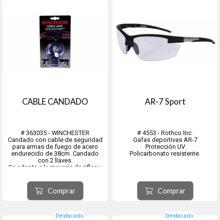
CABLE CANDADO
AR-7 Sport
# 363035 - WINCHESTER
# 4553 - Rothco Inc.
Candado con cable de seguridad
Gafas deportivas AR-7
para armas de fuego de acero
Protección UV
endurecido de 38cm. Candado
Policarbonato resistente.
con 2 llaves.
Se adapta a la mayoría de rifles y
pistolas
Comprar
Comprar
Destacado
Destacado