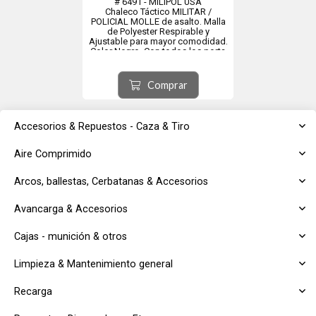
# 6491 - MILIPOL USA
Chaleco Táctico MILITAR /
POLICIAL MOLLE de asalto. Malla
de Polyester Respirable y
Ajustable para mayor comodidad.
Color Negro. Con todos los porta
accesorios necesarios para una
intervención exitosa.
Este tamaño cubre del S al XL.
Comprar
Accesorios & Repuestos - Caza & Tiro
Aire Comprimido
Arcos, ballestas, Cerbatanas & Accesorios
Avancarga & Accesorios
Cajas - munición & otros
Limpieza & Mantenimiento general
Recarga