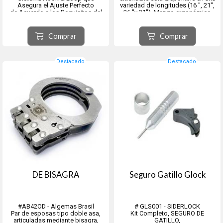
Asegura el Ajuste Perfecto
variedad de longitudes (16 ", 21",
de Acuerdo a los Requisitos del
26 "y 31"). Mango ergonómico
Usuario permitiendo su Rápida
Comfort Foam Grip, Funda de
Colocación
nailon incluida, Se adapta a
Evitando la Caída Accidental.
nuestro cinturón de servicio
Comprar
Comprar
Materiales de Alta Resistencia
Artículo n. ° 1...
Destacado
Destacado
DE BISAGRA
Seguro Gatillo Glock
#AB42OD - Algemas Brasil
# GLS001 - SIDERLOCK
Par de esposas tipo doble asa,
Kit Completo, SEGURO DE
articuladas mediante bisagra,
GATILLO,