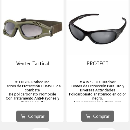
Ventec Tactical
PROTECT
# 11378 - Rothco Inc.
# 4357 - FOX Outdoor
Lentes de Protección HUMVEE de
Lentes de Protección Para Tiro y
combate.
Diversas Actividades
De policarbonato Irrompible
Policarbonato anatómico en color
Con Tratamiento Anti-Rayones y
negro.
Protección UV
Las gafasmodelo 9mm. son
Calificación 400. Marco
perfectas para usar durante las
Termoplástico Resistente
actividades deportivas o incluso
Rígido c/ Respaldo Acolchado.
en el campo de tiro.
Comprar
Comprar
Ventilación Superior e Inferior con
correa Ajustable.
Color Verde Oliva - ...