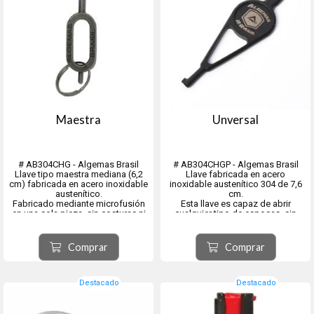
Maestra
Unversal
# AB304CHG - Algemas Brasil
# AB304CHGP - Algemas Brasil
Llave tipo maestra mediana (6,2
Llave fabricada en acero
cm) fabricada en acero inoxidable
inoxidable austenítico 304 de 7,6
austenítico.
cm.
Fabricado mediante microfusión
Esta llave es capaz de abrir
en una sola pieza, sin costuras ni
cualquier tipo de esposas, sin
soldaduras.
importar marca o modelo.
El precio es por una sola llave
Además, proporciona una mayor
facilidad de manejo a la hora de
Comprar
Comprar
abrir las esposas.
El precio es por una sola llave
Destacado
Destacado