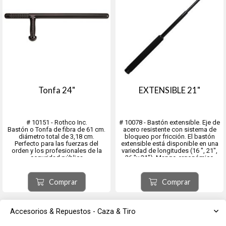
Tonfa 24"
EXTENSIBLE 21"
# 10151 - Rothco Inc.
# 10078 - Bastón extensible. Eje de
Bastón o Tonfa de fibra de 61 cm.
acero resistente con sistema de
diámetro total de 3,18 cm.
bloqueo por fricción. El bastón
Perfecto para las fuerzas del
extensible está disponible en una
orden y los profesionales de la
variedad de longitudes (16 ", 21",
seguridad pública
26 "y 31"). Mango ergonómico
Ofreciendo una herramienta fiable
Comfort Foam Grip, Funda de
para diversas situaciones.
nailon incluida, Se adapta a
No incluye el porta Tonfa. Color
nuestro cinturón de servicio
Comprar
Comprar
Negro
Artículo n. ° 1...
Accesorios & Repuestos - Caza & Tiro