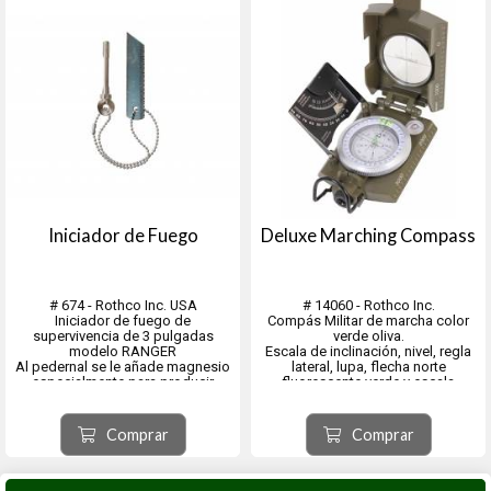
Iniciador de Fuego
Deluxe Marching Compass
# 674 - Rothco Inc. USA
# 14060 - Rothco Inc.
Iniciador de fuego de
Compás Militar de marcha color
supervivencia de 3 pulgadas
verde oliva.
modelo RANGER
Escala de inclinación, nivel, regla
Al pedernal se le añade magnesio
lateral, lupa, flecha norte
especialmente para producir
fluorescente verde y escala
chispas más grandes y calientes
circular de 360 ​​grados.
Comprar
Comprar