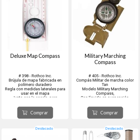
Deluxe Map Compass
Military Marching
Compass
# 398 - Rothco Inc.
# 405 - Rothco Inc.
Brújula de mapa fabricada en
Compás Militar de marcha color
polímero duradero
Tan
Regla con medidas laterales para
Modelo Military Marching
usar en el mapa
Compass,
Junto con la escala, para
Con líquido en suspensión.
determinar distancias.
Medidas de la brújula de
El líquido protegerá contra
supervivencia: 14 cm x 6 cm x 1,5
oscilaciones excesivas mejorando
Comprar
Comprar
cm.
la legibilidad y reduciendo el
Esfera giratoria grande. En
desgaste.
suspension
La brújula también cuenta con una
Graduaciones finas y lupa....
regla deslizante, lupa y una caja de
Destacado
Destacado
alum...