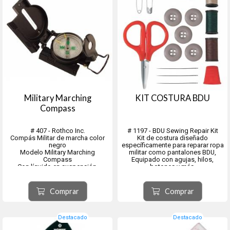
Military Marching
KIT COSTURA BDU
Compass
# 407 - Rothco Inc.
# 1197 - BDU Sewing Repair Kit
Compás Militar de marcha color
Kit de costura diseñado
negro
específicamente para reparar ropa
Modelo Military Marching
militar como pantalones BDU,
Compass
Equipado con agujas, hilos,
Con líquido en suspensión.
botones y más.
Tres carretes de hilo diseñados
El líquido protegerá contra
para combinar con la mayoría de
oscilaciones excesivas mejorando
los patrones de camuflaje (caqui,
Comprar
Comprar
la legibilidad y reduciendo el
verde oliva y marrón claro)
desgaste.
5 botones...
La brújula también cuenta con una
regla deslizante, lupa y una caja de
Destacado
Destacado
al...