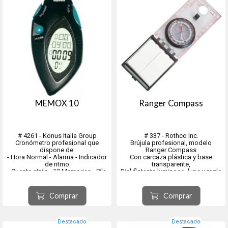
MEMOX 10
Ranger Compass
# 4261 - Konus Italia Group
# 337 - Rothco Inc.
Cronómetro profesional que
Brújula profesional, modelo
dispone de:
Ranger Compass
- Hora Normal - Alarma - Indicador
Con carcaza plástica y base
de ritmo
transparente,
- Cuenta atrás - 10 Memorias - Pila
Dial flotante luminoso, lupa y regla
incluida
lateral.
Con cordón de seguridad.
Comprar
Comprar
Destacado
Destacado