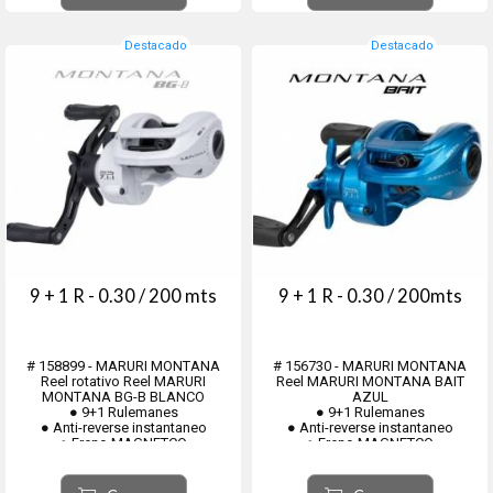
● Devanador
● Recuperación 7,1...
Destacado
Destacado
9 + 1 R - 0.30 / 200 mts
9 + 1 R - 0.30 / 200mts
# 158899 - MARURI MONTANA
# 156730 - MARURI MONTANA
Reel rotativo Reel MARURI
Reel MARURI MONTANA BAIT
MONTANA BG-B BLANCO
AZUL
● 9+1 Rulemanes
● 9+1 Rulemanes
● Anti-reverse instantaneo
● Anti-reverse instantaneo
● Freno MAGNETCO
● Freno MAGNETCO
● Piñón y Corona REFORZADO en
● Piñón y Corona REFORZADO en
bronce
bronce
● Devanador
● Devanador