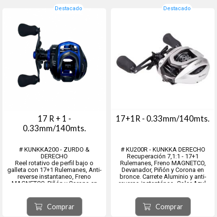
Destacado
Destacado
17 R + 1 -
17+1R - 0.33mm/140mts.
0.33mm/140mts.
# KUNKKA200 - ZURDO &
# KU200R - KUNKKA DERECHO
DERECHO
Recuperación 7,1:1 - 17+1
Reel rotativo de perfil bajo o
Rulemanes, Freno MAGNETCO,
galleta con 17+1 Rulemanes, Anti-
Devanador, Piñón y Corona en
reverse instantaneo, Freno
bronce. Carrete Aluminio y anti-
MAGNETCO, Piñón y Corona en
reverso instantáneo. Color Azul.
bronce, Devanador,
Recuperación7,1:1, Carrete
Aluminio
Comprar
Comprar
- KUNKKA 200 L - ZURDO