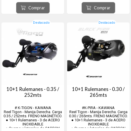
*Las cañas y reels no tienen
magnético, anti reverse,
cambio ni devolución. Son
devanador. Peso 204grs.
Comprar
Comprar
oportunamente revisados y
Color Rosado.
controlados por personal idóneo
antes de empacar para el e...
Destacado
Destacado
10+1 Rulemanes - 0.35 /
10+1 Rulemanes - 0.30 /
252mts
265mts
# K-TIGON - KAWANA
#K-PIRA - KAWANA
Reel Tigon - Manija Derecha. Carga
Reel Tigon - Manija Derecha. Carga
0.35 / 252mts. FRENO MAGNÉTICO.
0.30 / 265mts. FRENO MAGNÉTICO.
● 10+1 Rulemanes - 3 de ACERO
● 10+1 Rulemanes - 3 de ACERO
INOXIDABLE
INOXIDABLE
● Cuerpo y laterales de CARBON
● Cuerpo y laterales de CARBON