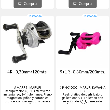
● Devanador
# MON158899 - Color blanco.
Comprar
Comprar
● Recuperación 7,1:1
# MON10000 - Magenta
● Carrete Aluminio
● Peso 204 gr.
Destacado
Destacado
4R - 0,30mm/120mts.
9+1R - 0.30mm/200mts.
# MARP4 - MARURI
# PINK10000 - MARURI KAWANA
Recuperación 6,3:1. Anti reverse
BG
instantáneo, 3+1 rulemanes. Freno
Reel rotativo de perfil bajo o
magnético, piñon y corona en
galleta con 9 + 1 ruleman con
bronce, con devanador y carrete
relación de 7,1:1, carrete de
en grafito.
aluminio, piñón y corona
reforzadas de bronce, freno