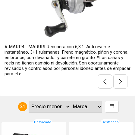
ón 6,3:1. Anti reverse
# 151196 - MARURI MONTANA D
Freno magnético, piñon y corona
galleta con 9 + 1 ruleman con 
rrete en grafito. *Las cañas y
aluminio. ● 9+1 Rulemanes ● 
volución. Son oportunamente
MAGNETCO ● Piñón y Coron
 personal idóneo antes de empacar
Devanador ● Recuperación 7,1
24
Destacado
Destacado