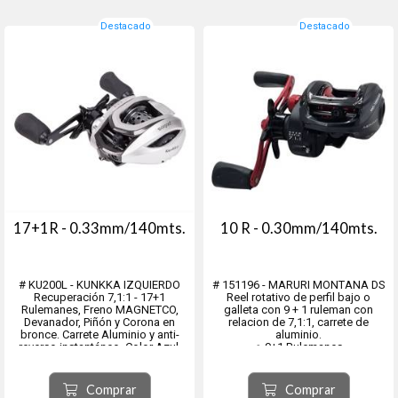
- KUNKKA 200 R - DERECHO
Destacado
Destacado
17+1R - 0.33mm/140mts.
10 R - 0.30mm/140mts.
# KU200L - KUNKKA IZQUIERDO
# 151196 - MARURI MONTANA DS
Recuperación 7,1:1 - 17+1
Reel rotativo de perfil bajo o
Rulemanes, Freno MAGNETCO,
galleta con 9 + 1 ruleman con
Devanador, Piñón y Corona en
relacion de 7,1:1, carrete de
bronce. Carrete Aluminio y anti-
aluminio.
reverso instantáneo. Color Azul.
● 9+1 Rulemanes
● Anti-reverse instantaneo
● Freno MAGNETCO
● Piñón y Corona REFORZADO en
Comprar
Comprar
bronce