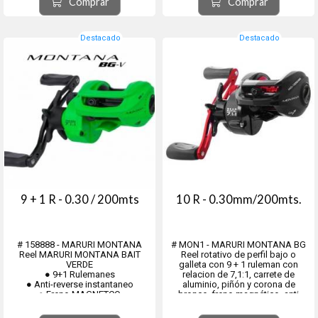
Comprar
Comprar
● Recuperación 7,1:1
● Recuperación 7,1:1
● Carrete Aluminio
● Carrete Aluminio
● Peso 204 gr.
● Peso 204 gr.
Destacado
Destacado
9 + 1 R - 0.30 / 200mts
10 R - 0.30mm/200mts.
# 158888 - MARURI MONTANA
# MON1 - MARURI MONTANA BG
Reel MARURI MONTANA BAIT
Reel rotativo de perfil bajo o
VERDE
galleta con 9 + 1 ruleman con
● 9+1 Rulemanes
relacion de 7,1:1, carrete de
● Anti-reverse instantaneo
aluminio, piñón y corona de
● Freno MAGNETCO
bronce, freno magnético, anti
● Piñón y Corona REFORZADO en
reverse, devanador. Peso 204grs.
bronce
# MON158888 - Color Verde Neon.