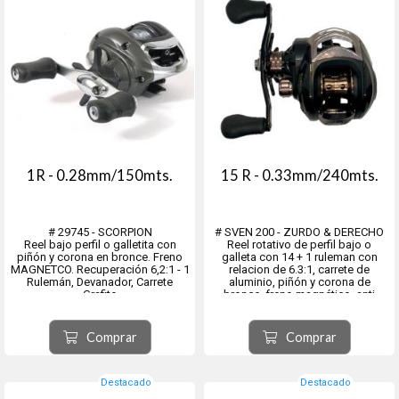
1R - 0.28mm/150mts.
15 R - 0.33mm/240mts.
# 29745 - SCORPION
# SVEN 200 - ZURDO & DERECHO
Reel bajo perfil o galletita con
Reel rotativo de perfil bajo o
piñón y corona en bronce. Freno
galleta con 14 + 1 ruleman con
MAGNETCO. Recuperación 6,2:1 - 1
relacion de 6.3:1, carrete de
Rulemán, Devanador, Carrete
aluminio, piñón y corona de
Grafito
bronce, freno magnético, anti
reverse, devanador.
- SVEN 200 L - ZURDO
- SVEN 200 R - DERECHO
Comprar
Comprar
Destacado
Destacado