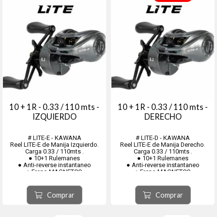
10 + 1R - 0.33 / 110 mts -
10 + 1R - 0.33 / 110 mts -
IZQUIERDO
DERECHO
# LITE-E - KAWANA
# LITE-D - KAWANA
Reel LITE-E de Manija Izquierdo.
Reel LITE-E de Manija Derecho.
Carga 0.33 / 110mts .
Carga 0.33 / 110mts .
● 10+1 Rulemanes
● 10+1 Rulemanes
● Anti-reverse instantaneo
● Anti-reverse instantaneo
● Freno MAGNETCO
● Freno MAGNETCO
● Piñón y Corona REFORZADO en
● Piñón y Corona REFORZADO en
bronce
bronce
● Devanador
● Devanador
Comprar
Comprar
● Recuperación 8,2:1
● Recuperación 8,2:1
● Carrete Aluminio
● Carrete Aluminio
● Peso 204 gr.
● Peso 204 gr.