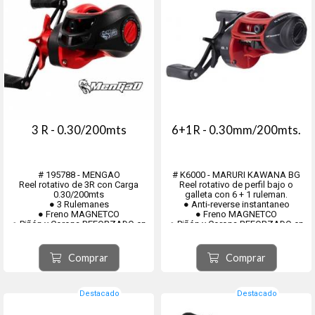
3 R - 0.30/200mts
6+1R - 0.30mm/200mts.
# 195788 - MENGAO
# K6000 - MARURI KAWANA BG
Reel rotativo de 3R con Carga
Reel rotativo de perfil bajo o
0.30/200mts
galleta con 6 + 1 ruleman.
● 3 Rulemanes
● Anti-reverse instantaneo
● Freno MAGNETCO
● Freno MAGNETCO
● Piñón y Corona REFORZADO en
● Piñón y Corona REFORZADO en
bronce
bronce
● Devanador
● Devanador
● Recuperación 6,3:1
● Recuperación 7,2:1
Comprar
Comprar
● Carrete Aluminio
● Peso 204 gr
# K6000VE - Col...
Destacado
Destacado