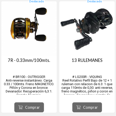
Destacado
Destacado
7R - 0.33mm/100mts.
13 RULEMANES
# BR100 - OUTRIGGER
# LG200R - VIQUING
Anti-reverse instantáneo. Carga
Reel Rotativo Perfil Bajo de 12 + 1
0.33 / 100mts. Freno MAGNETICO.
ruleman con relacion de 6.3: 1 que
Piñón y Corona en bronce.
carga 110mts de 0,30. anti reverse,
Devanador. Recuperación 6,3:1.
freno magnético, piñon y coron en
Carrete Aluminio.
bronce, devanador y carrete de
aluminio.
Comprar
Comprar