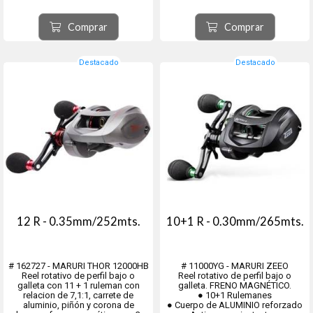
● Alarma de pique
● Alarma de pique
● Anti-reverse instantaneo con
● Anti-reverse instantaneo con
MICRO RODILLOS
MICRO RODILLOS
Comprar
Comprar
● Potencia de arrastre 30 LBS...
● Potencia de arrastre 40 LBS.
● Fr...
Destacado
Destacado
12 R - 0.35mm/252mts.
10+1 R - 0.30mm/265mts.
# 162727 - MARURI THOR 12000HB
# 11000YG - MARURI ZEEO
Reel rotativo de perfil bajo o
Reel rotativo de perfil bajo o
galleta con 11 + 1 ruleman con
galleta. FRENO MAGNÉTICO.
relacion de 7,1:1, carrete de
● 10+1 Rulemanes
aluminio, piñón y corona de
● Cuerpo de ALUMINIO reforzado