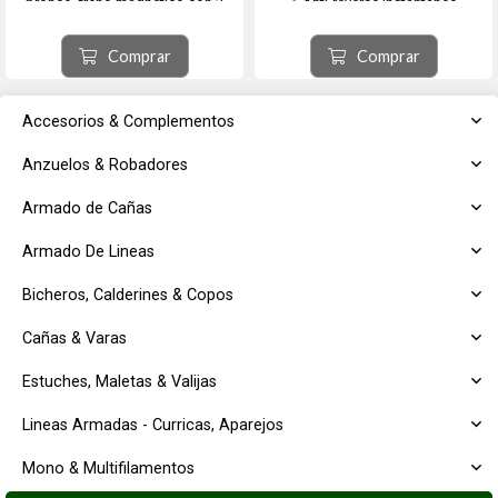
bronce, freno magnético con 3
● Anti-reverse instantaneo
arandelas de carbón y 3 de acero,
● Freno máximo: 11 kg-híbrido
anti reverse, devanador. Peso
acero inox. y carbono
300grs.
● Freno MAGNETCO con chicharra
Comprar
Comprar
- 162727 I - IZQUIERDO
● Piñón y Corona R...
- 162727 D - DERECHO
Accesorios & Complementos
Anzuelos & Robadores
Armado de Cañas
Armado De Lineas
Bicheros, Calderines & Copos
Cañas & Varas
Estuches, Maletas & Valijas
Lineas Armadas - Curricas, Aparejos
Mono & Multifilamentos