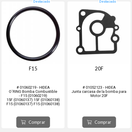
Destacado
Destacado
F15
20F
# 01060219 - HIDEA
# 01052123 - HIDEA
O´RING Bomba Combustible
Junta carcasa de la bomba para
- F15 (01060219)
Motor 20F
15F (01060137) 15F (01060138)
F15 (01060137) F15 (01060138)
Comprar
Comprar