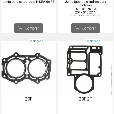
Junta para carburador HIDEA de F5
Junta tapa de cilindros para
motores
15F - 01050103,
20F - 0105211,
3.5FHBS - 1050901,
3.5FHCS - 01050901,
5F - 01051408,
F15 - 1050231,
Comprar
Comprar
F5 - 01050323
Destacado
Destacado
20F
20F 2T