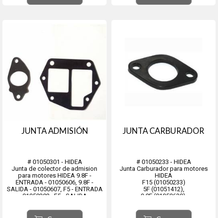
JUNTA ADMISIÓN
JUNTA CARBURADOR
# 01050301 - HIDEA
# 01050233 - HIDEA
Junta de colector de admision
Junta Carburador para motores
para motores HIDEA 9.8F -
HIDEA
ENTRADA - 01050606, 9.8F -
F15 (01050233)
SALIDA - 01050607, F5 - ENTRADA
5F (01051412),
- 01050302 , F5 - SALIDA -
9.8F (01050630),
01050301