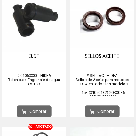
3.5F
SELLOS ACEITE
# 01060333 - HIDEA
# SELLAC - HIDEA
Retén para Engranaje de agua
Sellos de Aceite para motores
3.5FHCS
HIDEA en todos los modelos
- 15F (01050132) 20X30X6
- 20F (01052129),
- 3.5FHBS CIGUEÑAL INFERIOR
(1050903)
- 3.5FHBS CIGUEÑAL SUPERIOR
Comprar
Comprar
(1050902)
- 3.5FHCS (01050345)
- 3.5FHCS (01050425)
- 3.5FHCS (1050401)
AGOTADO
- 3.5FHCS CIGUEÑAL INFERIOR
(10...