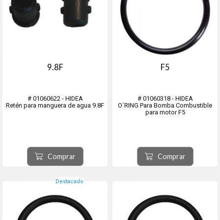
9.8F
F5
# 01060622 - HIDEA
# 01060318 - HIDEA
Retén para manguera de agua 9.8F
O´RING Para Bomba Combustible
para motor F5
Comprar
Comprar
Destacado