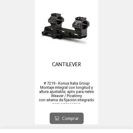
CANTILEVER
# 7219 - Konus Italia Group
Montaje integral con longitud y
altura ajustable, apto para rieles
Weaver / Picatinny
con sitema de fijación integrado
para accesorios.
Los anillos internos de adaptación
se pueden agregar o quitar para
cambiar el diámetro interno de una
Comprar
pulgada a 30mm.
Dos llaves Al...