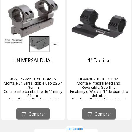
UNIVERSAL DUAL
1" Tactical
# 7237 - Konus Italia Group
# 8963B - TRUGLO USA
Montaje universal doble uso Ø25,4
Montaje Integral Mediano.
- 30mm.
Reversible, See Thru.
Con riel intercambiable de 11mm y
Picatinny o Weaver. 1 "de diámetro
21mm.
del tubo.
- Apto Weaver, Picatinny y Multi-
One-Piece Tactical Scope Mount
slot
- Se monta sobre rieles estilo
- Apto montaje 11mm
Picatinny o Weaver.
- Con recoil stop (ideal Nitro
- Construcción mecanizada por
Comprar
Comprar
Pistón.)
CNC
- Fabricados en aluminio
- Base Reversible de una sola
aeronáutico de alta resistencia.
pieza con lengüeta de retroceso ...
- Proteccion interior par...
Destacado