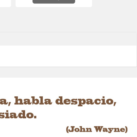
ral
..