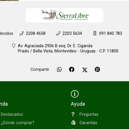
lecidos
2208 4658
2203 5634
091 840 783
Av. Agraciada 2956 B esq. Dr. E. Ciganda
Prado / Bella Vista,
Montevideo - Uruguay - C.P. 11800
Compartir
enda
Ayuda
Destacados
Preguntas
¿Dónde comprar?
Garantías