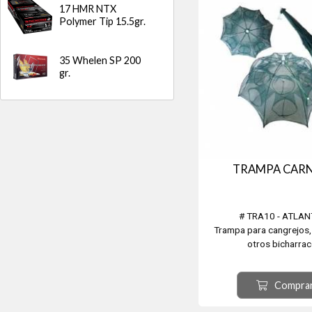
17 HMR NTX
Polymer Tip 15.5gr.
35 Whelen SP 200
gr.
TRAMPA CAR
# TRA10 - ATLA
Trampa para cangrejos,
otros bicharrac
Plegable con Trampa d
Carnada Asegur
Compra