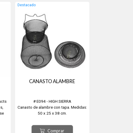
Destacado
CANASTO ALAMBRE
ucts
# E094 - HIGH SIERRA
s,
Canasto de alambre con tapa. Medidas:
 se
50 x 25 x 38 cm.
r la
Comprar
n el