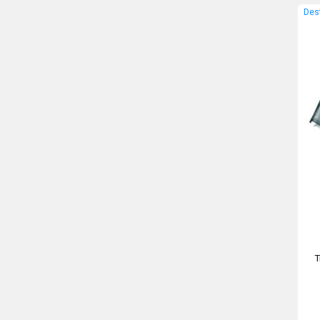
Des
T
P