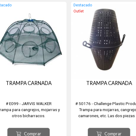
tacado
Destacado
Outlet
TRAMPA CARNADA
TRAMPA CARNADA
# E099 - JARVIS WALKER
# 50176 - Challenge Plastic Prod
rampa para cangrejos, mojarras y
Trampa para mojarras, cangrejo
otros bicharracos.
camarones, etc. Las dos piezas
legable con 6 bocas. Tamaño. 45 x
ensamblan fácilmente para facilita
95cm.
captura de los pececillos y se
Comprar
Comprar
Carnada Asegurada.
desmontan para ahorrar espacio e