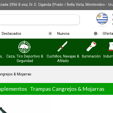
iada 2956 B esq. Dr. E. Ciganda (Prado / Bella Vista, Montevideo - Ur
Destacados
Nuevos
Ofert
s,
Caza, Tiro Deportivo &
Cuchillos, Navajas &
Iluminación
Indum
Seguridad
Afilado
ngrejos & Mojarras
mplementos
Trampas Cangrejos & Mojarras