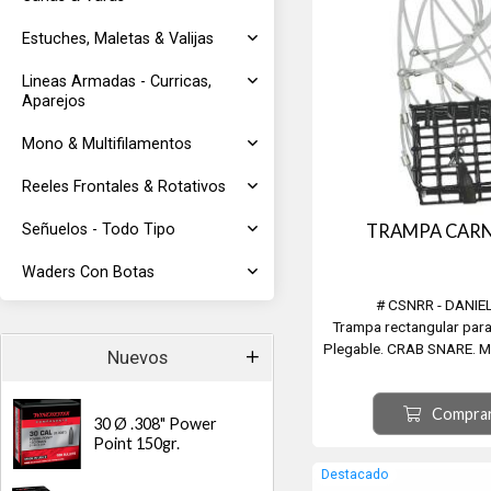
Estuches, Maletas & Valijas
Lineas Armadas - Curricas,
Aparejos
Mono & Multifilamentos
Reeles Frontales & Rotativos
TRAMPA CAR
Señuelos - Todo Tipo
Waders Con Botas
# CSNRR - DANI
Trampa rectangular para
Plegable. CRAB SNARE. Mu
Nuevos
puede lanzar con una cañ
a mano. Montaje superior 
Compra
uso libre de enredos 
30 Ø .308" Power
Asegurada.
Point 150gr.
Destacado