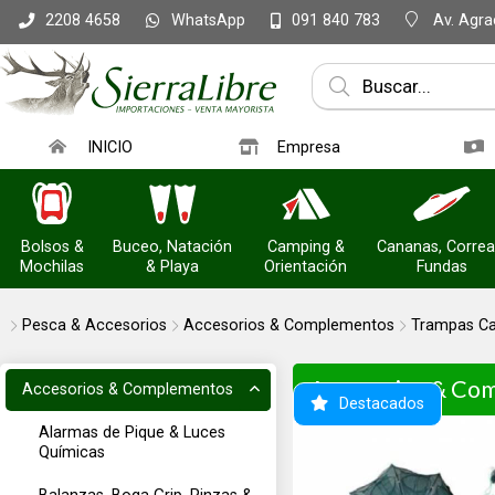
WhatsApp
Av. Agrac
2208 4658
091 840 783
INICIO
Empresa
Bolsos &
Buceo, Natación
Camping &
Cananas, Correa
Mochilas
& Playa
Orientación
Fundas
Pesca & Accesorios
Accesorios & Complementos
Trampas Ca
Accesorios & Co
Accesorios & Complementos
Destacados
Alarmas de Pique & Luces
Químicas