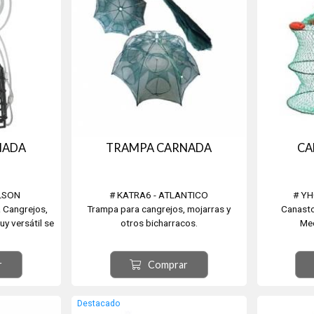
NADA
TRAMPA CARNADA
CA
ELSON
# KATRA6 - ATLANTICO
# YH
 Cangrejos,
Trampa para cangrejos, mojarras y
Canasto
y versátil se
otros bicharracos.
Med
a de pescar o
Plegable con 6 bocas.
giratoria para
Carnada Asegurada.
r
Comprar
y Carnada
Destacado