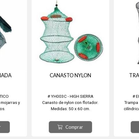
NADA
CANASTO NYLON
TR
NTICO
# YH003C - HIGH SIERRA
# E
 mojarras y
Canasto de nylon con flotador.
Trampa 
os.
Medidas: 50 x 60 cm.
cilíndri
e 10 bocas.
ada.
r
Comprar