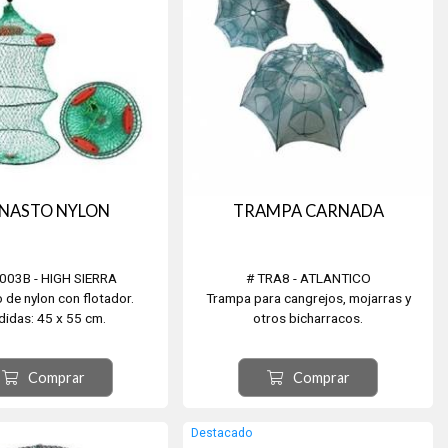
NASTO NYLON
TRAMPA CARNADA
003B - HIGH SIERRA
# TRA8 - ATLANTICO
 de nylon con flotador.
Trampa para cangrejos, mojarras y
idas: 45 x 55 cm.
otros bicharracos.
Plegable con Trampa de 8 bocas.
Carnada Asegurada.
Comprar
Comprar
Destacado