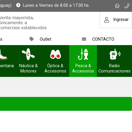
uguay)
Lunes a Viernes de 8.00 a 17.00 hs.
Ingresar
as
Outlet
CONTACTO
entaria
Náutica &
Óptica &
Pesca &
Radio
Motores
Accesorios
Accesorios
Comunicaciones