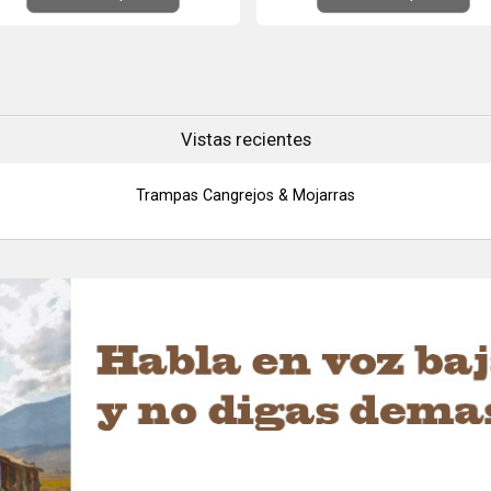
almacenamiento.
El material de polipropileno natu
adquiere el color del agua circun.
Vistas recientes
Trampas Cangrejos & Mojarras