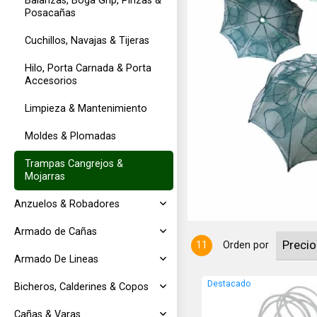
Balanzas, Boga Grip, Pinzas &
Posacañas
Cuchillos, Navajas & Tijeras
Hilo, Porta Carnada & Porta
Accesorios
Limpieza & Mantenimiento
 cangrejos, camarones, etc. Las dos
Moldes & Plomadas
los pececillos y se desmontan para
leno natural adquiere el color del
Trampas Cangrejos &
Mojarras
Anzuelos & Robadores
Armado de Cañas
11
Orden por
Armado De Lineas
Destacado
Bicheros, Calderines & Copos
Cañas & Varas