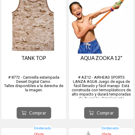
TANK TOP
AQUA ZOOKA 12"
# 8772 - Camisilla estampada
# AZ12 - AIRHEAD SPORTS
Desert Digital Camo.
LANZA AGUA Juego de agua de
Talles disponibles a la derecha de
fácil llenado y fácil manejo. Está
la imagen.
construida con termoplásticos de
alto impacto y durará temporadas
de diversión. Simplemente
sumerja en el agua y tire de la
manija para extraer agua de la
piscina y estás listo para disparar,
Comprar
Comprar
con un alcance de...
Destacado
Destacado
Oferta
Oferta