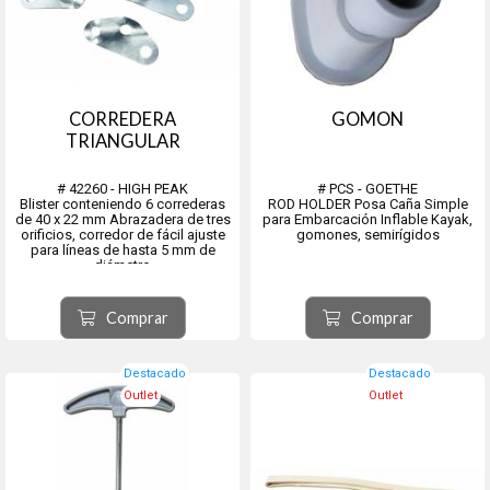
CORREDERA
GOMON
TRIANGULAR
# 42260 - HIGH PEAK
# PCS - GOETHE
Blister conteniendo 6 correderas
ROD HOLDER Posa Caña Simple
de 40 x 22 mm Abrazadera de tres
para Embarcación Inflable Kayak,
orificios, corredor de fácil ajuste
gomones, semirígidos
para líneas de hasta 5 mm de
diámetro
Comprar
Comprar
Destacado
Destacado
Outlet
Outlet