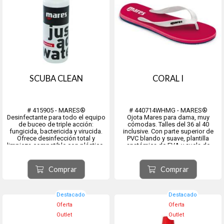
SCUBA CLEAN
CORAL I
# 415905 - MARES®
# 440714WHMG - MARES®
Desinfectante para todo el equipo
Ojota Mares para dama, muy
de buceo de triple acción:
cómodas. Talles del 36 al 40
fungicida, bactericida y virucida.
inclusive. Con parte superior de
Ofrece desinfección total y
PVC blando y suave, plantilla
limpieza compatible con plástico,
anatómica de EVA y suela de
nylon, neopreno y metal. Envase de
goma EVA.
125 ml.
Comprar
Comprar
Destacado
Destacado
Oferta
Oferta
Outlet
Outlet