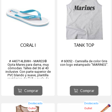
CORAL I
TANK TOP
# 440714LBWH - MARES®
# 60052 - Camisilla de color Gris
Ojota Mares para dama, muy
con logo estampado "MARINES".
cómodas. Talles del 36 al 40
inclusive. Con parte superior de
PVC blando y suave, plantilla
anatómica de EVA y suela de
goma EVA.
Comprar
Comprar
Destacado
Destacado
Outlet
Outlet