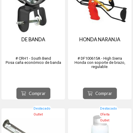
DE BANDA
HONDA NARANJA
# CRH1 - South Bend
# DF100615A - High Sierra
Posa caña económico de banda
Honda con soporte de brazo,
regulable.
Comprar
Comprar
Destacado
Destacado
Outlet
Oferta
Outlet