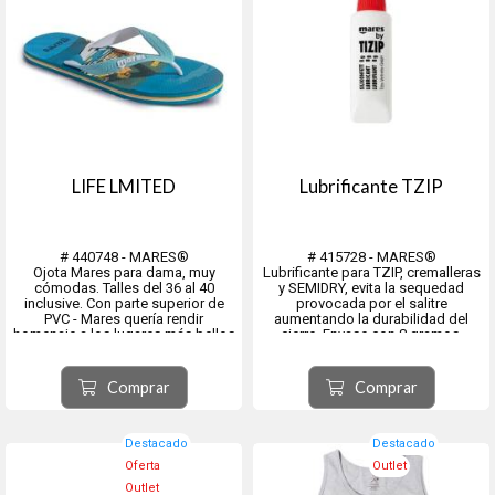
LIFE LMITED
Lubrificante TZIP
# 440748 - MARES®
# 415728 - MARES®
Ojota Mares para dama, muy
Lubrificante para TZIP, cremalleras
cómodas. Talles del 36 al 40
y SEMIDRY, evita la sequedad
inclusive. Con parte superior de
provocada por el salitre
PVC - Mares quería rendir
aumentando la durabilidad del
homenaje a los lugares más bellos
cierre. Envase con 8 gramos.
de Italia, Terre, Portofino, Capri y
Matera, con modelos Limited por
su originalidad y comodidad.
Comprar
Comprar
Destacado
Destacado
Oferta
Outlet
Outlet