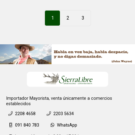
1
2
3
Importador Mayorista, venta únicamente a comercios
establecidos
2208 4658
2203 5634
091 840 783
WhatsApp