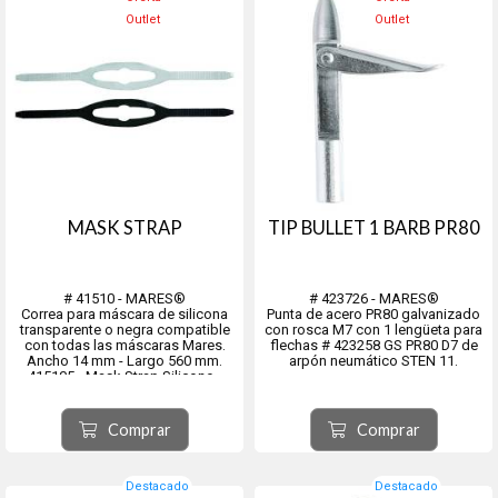
Outlet
Outlet
MASK STRAP
TIP BULLET 1 BARB PR80
# 41510 - MARES®
# 423726 - MARES®
Correa para máscara de silicona
Punta de acero PR80 galvanizado
transparente o negra compatible
con rosca M7 con 1 lengüeta para
con todas las máscaras Mares.
flechas # 423258 GS PR80 D7 de
Ancho 14 mm - Largo 560 mm.
arpón neumático STEN 11.
415105 - Mask Strap Silicone -
Clear
415106 - Mask Strap Silicone -
Black
Comprar
Comprar
Destacado
Destacado