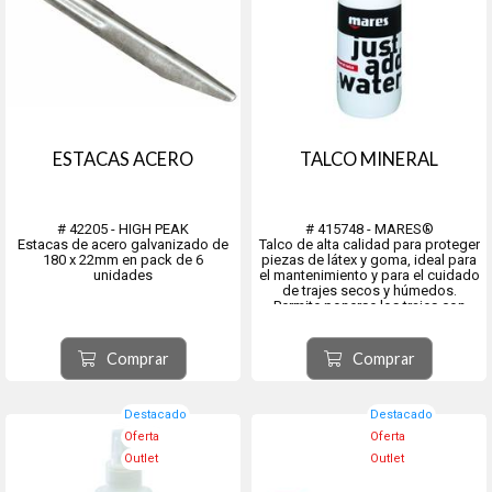
ESTACAS ACERO
TALCO MINERAL
# 42205 - HIGH PEAK
# 415748 - MARES®
Estacas de acero galvanizado de
Talco de alta calidad para proteger
180 x 22mm en pack de 6
piezas de látex y goma, ideal para
unidades
el mantenimiento y para el cuidado
de trajes secos y húmedos.
Permite ponerse los trajes con
mayor facilidad, evitando además
la irritación. Envase de 125 gr
Comprar
Comprar
Destacado
Destacado
Oferta
Oferta
Outlet
Outlet