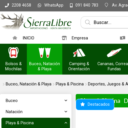
WhatsApp
Av. Agrac
2208 4658
091 840 783
INICIO
Empresa
Bolsos &
Buceo, Natación
Camping &
Cananas, Correa
Mochilas
& Playa
Orientación
Fundas
Buceo, Natación & Playa
Playa & Piscina
Deportes, Juegos & A
Playa & Piscina
D
Buceo
Destacados
Natación
Playa & Piscina