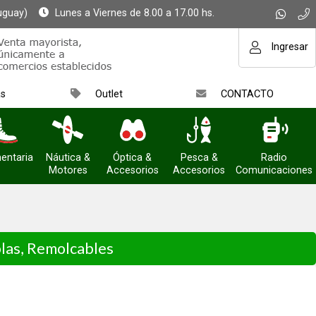
uguay)
Lunes a Viernes de 8.00 a 17.00 hs.
Ingresar
as
Outlet
CONTACTO
entaria
Náutica &
Óptica &
Pesca &
Radio
Motores
Accesorios
Accesorios
Comunicaciones
blas, Remolcables