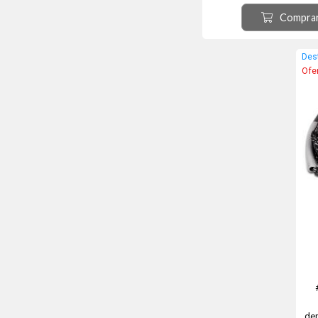
durabilidad) revestida 
Compra
ergonómica para un mejor 
cuenta con protección par
que te permitirá hacer gi
Des
Ofe
de