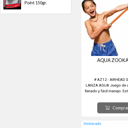
Point 150gr.
AQUA ZOOKA
# AZ12 - AIRHEAD
LANZA AGUA Juego de ag
llenado y fácil manejo. Es
con termoplásticos de al
durará temporadas de 
Compra
Simplement
sumerja en el agua y tire
para extraer agua de la pi
Destacado
listo para disparar, con un