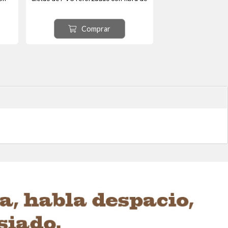
vidrio reforzadas proporcionan un
acil
excelente seguimiento y tallado y un
Comprar
uras
gran diseño. Largo 124 cm Personas
ar y
hasta 75 kg
il