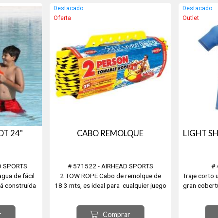
Destacado
Destacado
Oferta
Outlet
OT 24"
CABO REMOLQUE
LIGHT SH
D SPORTS
# 571522 - AIRHEAD SPORTS
#
ua de fácil
2 TOW ROPE Cabo de remolque de
Traje corto
tá construida
18.3 mts, es ideal para cualquier juego
gran cobert
ermoplásticos
de agua, remolcable para uno o dos
mientras p
á temporadas
personas. Resistente a la rotura, con
abiertas y e
r
Comprar
 sumerja en el
diseño de estiramiento minimo.
hermosos co