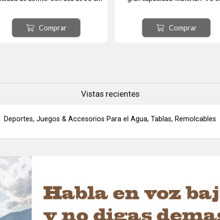
 aluminio (para mayor flotabilidad y
costuras selladas por calor, 4
urabilidad) revestida de goma EVA
portavasos moldeados, tapa de f
Comprar
Comprar
letivo y brillante, ergonómica para un
acceso con cremallera, empuñad
mejor agarre. El asa cuenta con
moldeadas de PVC para transport
proteción para los dedos y que te
valvula de seguridad para un fac
permitirá hacer giros y t...
inflado.
Vistas recientes
Deportes, Juegos & Accesorios Para el Agua, Tablas, Remolcables