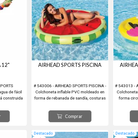
 12"
AIRHEAD SPORTS PISCINA
AIRHEA
 SPORTS
# 543006 - AIRHEAD SPORTS PISCINA -
# 543013 - 
ua de fácil
Colchoneta inflable PVC moldeado en
Colchoneta
tá construida
forma de rebanada de sandía, costuras
forma circ
to impacto y
selladas con calor. Diámetro 157cm
costuras se
diversión.
Capacidad: 1 o 2 personas.
157cm Cap
r
Comprar
e
 de la manija
scina y estás
Destacado
Destacado
 alcance de...