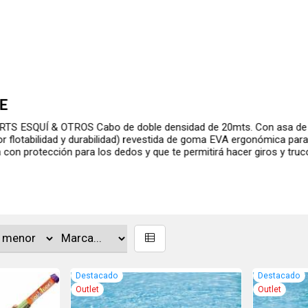
CABO REMOLQUE
# 571522 - AIRHEAD SPORTS 2 TO
cualquier juego de agua, remolcab
de estiramiento minimo. Resiste
Destacado
Destacado
Outlet
Outlet