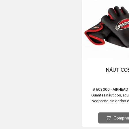
NÁUTICO
# 603000 - AIRHEA
Guantes náuticos, acu
Neopreno sin dedos 
acolchada
permite un agarre seguro
Compra
Son fuertes ligeron y 
Fabricado en lo