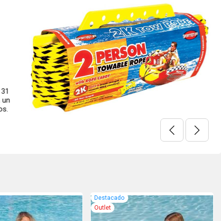
W ROPE Cabo de remolque de 18.3 mts, es ideal para
le para uno o dos personas. Resistente a la rotura, con diseño
ncia a la ruptura /1077kg. Fabricado en los EEUU
Destacado
Outlet