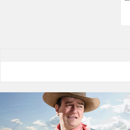
de
d
ref