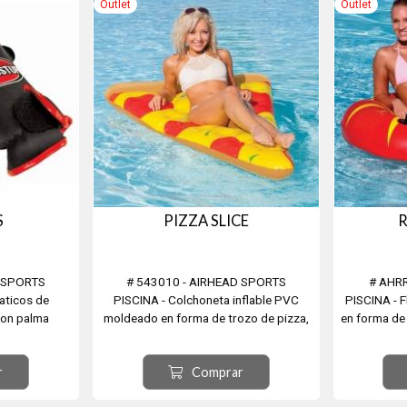
Outlet
Outlet
S
PIZZA SLICE
R
D SPORTS
# 543010 - AIRHEAD SPORTS
# AHR
aticos de
PISCINA - Colchoneta inflable PVC
PISCINA - 
con palma
moldeado en forma de trozo de pizza,
en forma de
costuras selladas con calor. Diametro
y resisten
. Universales
183cm Capacidad: 1 persona
calor. Dia
r
Comprar
flexibles
s EEUU