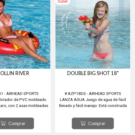
Outlet
OLLIN RIVER
DOUBLE BIG SHOT 18"
R1 - AIRHEAD SPORTS
# AZP18DS - AIRHEAD SPORTS
Flotador de PVC moldeado
LANZA AGUA Juego de agua de fácil
 aro, con 2 asas moldeadas
llenado y fácil manejo. Está construida
te, costuras selladas con
por dos cargadores de termoplásticos
metro 106cm Capacidad: 1
de alto impacto y durará temporadas
Comprar
Comprar
persona
de diversión. Simplemente sumerja en el
agua y tire de la empuñadura de pistola