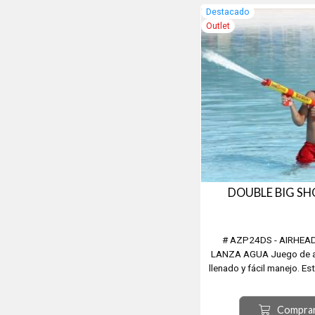
Destacado
Outlet
DOUBLE BIG SH
# AZP24DS - AIRHEA
LANZA AGUA Juego de ag
llenado y fácil manejo. Es
por dos cargadores de t
de alto impacto y durar
Compra
de diversión. Simplemente