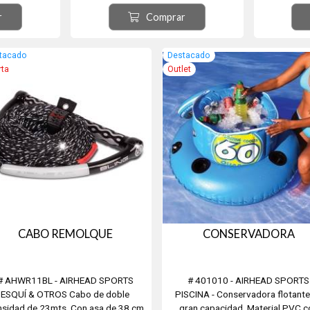
de goma EVA
válvulas universales se adaptan a
revestida
r
Comprar
agarre.El asa
muchas válvulas populares, incluidas
para un mejo
a los dedos y
las válvulas de Boston y las válvulas de
protecció
ros y trucos.
vástago. El enchufe para el encendedor
permiti
tacado
Destacado
está equipado...
rta
Outlet
CABO REMOLQUE
CONSERVADORA
# AHWR11BL - AIRHEAD SPORTS
# 401010 - AIRHEAD SPORTS
ESQUÍ & OTROS Cabo de doble
PISCINA - Conservadora flotante
nsidad de 23mts. Con asa de 38 cm
gran capacidad. Material PVC c