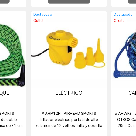
ura de pistola
Resistencia a la ruptura /1077kg.
Confeccion
scina y estás
Fabricado en los EEUU
forro que
Destacado
Destacado
pro
Outlet
Oferta
QUE
ELÉCTRICO
CA
 SPORTS
# AHP12H - AIRHEAD SPORTS
# AHWR3 -
de doble
Inflador eléctrico portátil de alto
OTROS Cab
asa de 31 cm
volumen de 12 voltios. Infla y desinfla
20m. Con 
lotabilidad y
rápidamente. Las conexiones de
(para mayor 