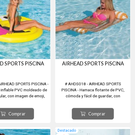
D SPORTS PISCINA
AIRHEAD SPORTS PISCINA
AIRHEAD SPORTS PISCINA -
# AHDS018 - AIRHEAD SPORTS
 inflable PVC moldeado de
PISCINA - Hamaca flotante de PVC,
ular, con imagen de emoji,
cómoda y fácil de guardar, con
lladas con calor. Diámetro
posacabeza y posa pies. Rápido y fácil
acidad: 1 o 2 personas
de inflar. Diámetro 132cm x 66cm
Comprar
Comprar
Capacidad: 1 persona
Destacado