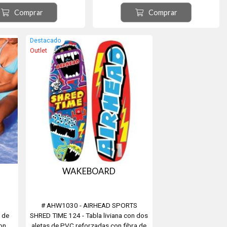
 de goma EVA ergonómica
durabilidad) revestida de goma EVA
Comprar
Comprar
r agarre. El asa cuenta con
ergonómica para un mejor agarre. El asa
n para los dedos y que te
cuenta con proteción para los dedos y
rá hacer giros y trucos.
que te permitirá hacer giros y trucos. El
Destacado
cabo está reves...
Outlet
WAKEBOARD
# AHW1030 - AIRHEAD SPORTS
 de
SHRED TIME 124 - Tabla liviana con dos
on
aletas de PVC reforzadas con fibra de