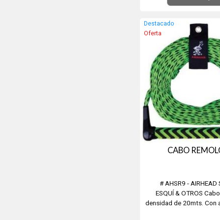
agua y tire de la empuñad
para extraer agua de la pi
Destacado
listo...
Oferta
CABO REMOL
# AHSR9 - AIRHEAD
ESQUÍ & OTROS Cabo 
densidad de 20mts. Con 
de aluminio (para mayor f