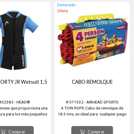
para extraer agua de la piscina y estás
Destacado
listo...
Oferta
ORTY JR Wetsuit 1,5
CABO REMOLQUE
 452382 - HEAD®
# 571532 - AIRHEAD SPORTS
 unisex que proporciona una
4 TOW ROPE Cabo de remolque de
ura para los más pequeños
18.3 mts, es ideal para cualquier juego
ractican snorkel en aguas
de agua, remolcable para cuatro
n la piscina, disponible en 2
personas. Resistente a la rotura, con
Comprar
Comprar
lores. Con protección UV.
diseño de estiramiento minimo.