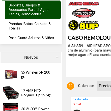
Deportes, Juegos &
Accesorios Para el Agua,
Tablas, Remolcables
Prendas, Batas, Calzado &
Toallas
Rash Guard Adultos & Niños
densidad de 20mts. Con asa de 31
stida de goma EVA ergonómica para un
e te permitirá hacer giros y trucos.
Nuevos
35 Whelen SP 200
gr.
19
Orden por
17 HMR NTX
Polymer Tip 15.5gr.
Destacado
Outlet
30 Ø .308" Power