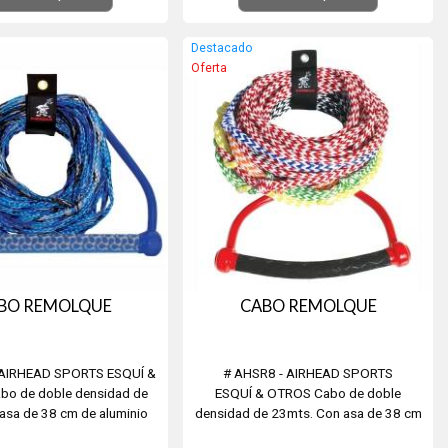
ado en neopreno de doble
Resistencia a la ruptura /1860kg-
 ayuda a la flotabilidad y
Fabricado en los EEUU
Destacado
tege del agua frí...
Oferta
BO REMOLQUE
CABO REMOLQUE
 AIRHEAD SPORTS ESQUÍ &
# AHSR8 - AIRHEAD SPORTS
o de doble densidad de
ESQUÍ & OTROS Cabo de doble
asa de 38 cm de aluminio
densidad de 23mts. Con asa de 38 cm
flotabilidad y durabilidad)
de aluminio (para mayor flotabilidad y