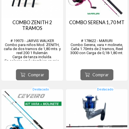
COMBO ZENITH 2
COMBO SERENA 1,70 MT
TRAMOS
# 19973 - JARVIS WALKER
# 178622 - MARURI
Combo para niños Mod. ZENITH,
Combo Serena, vara + molinete,
caña de dos tramos de 1,80 mts. y
Caña 1.70mts de 2 tramos, Reel
reel 200 1 Rulemán.
3000 con Carga de 0,18-1,80 mt.
Carga de tanza incluída.
En colores azul y tambien en rojo.
En color blanco es el # 190076
Comprar
Comprar
Destacado
Destacado