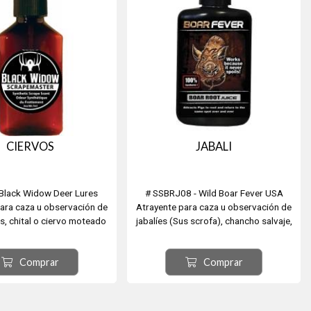
CIERVOS
JABALI
 Black Widow Deer Lures
# SSBRJ08 - Wild Boar Fever USA
ara caza u observación de
Atrayente para caza u observación de
s, chital o ciervo moteado
jabalíes (Sus scrofa), chancho salvaje,
​), Gamo común o europeo
cimarrón. En esencia Boar Fever 8Oz.
, a veces llamado Cervus
No hay un aroma más fuerte, tiene un
Comprar
Comprar
rvo Rojo (Cervus elaphus),
efecto calmante, por lo que los suidos
mado ciervo europeo, ciervo
simplemente caminan alrededor y no
n, ciervo colorado.
están alerta.
odelo Scrape ...
Simula que hay otros mac...