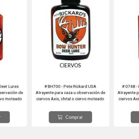
CIERVOS
Deer Lures
# BH700 - Pete Rickard USA
# 0748 -
servación de
Atrayente para caza u observación de
Atrayente p
iervo moteado
ciervos Axis, chital o ciervo moteado
ciervos Axi
n o europeo
(Axis axis​), Gamo común o europeo
(Axis axis
amado Cervus
(Dama dama, a veces llamado Cervus
(Dama dama
r
Comprar
us elaphus),
dama), Ciervo Rojo (Cervus elaphus),
dama), Cie
ropeo, ciervo
también llamado ciervo europeo, ciervo
también lla
orado.
común, ciervo colorado.
comú
...
Modelo BOWHUNTER DEE...
Mm