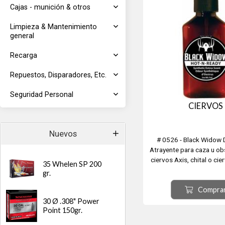
Cajas - munición & otros
Limpieza & Mantenimiento
general
Recarga
Repuestos, Disparadores, Etc.
Seguridad Personal
CIERVOS
Nuevos
# 0526 - Black Widow 
Atrayente para caza u ob
ciervos Axis, chital o c
35 Whelen SP 200
(Axis axis​), Gamo comú
gr.
(Dama dama, a veces ll
Compra
dama), Ciervo Rojo (Cerv
también llamado ciervo eu
30 Ø .308" Power
común, ciervo col
Point 150gr.
Modelo Hot-N-Re