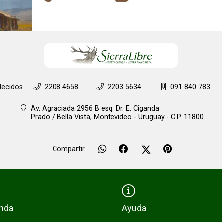
lecidos
2208 4658
2203 5634
091 840 783
Av. Agraciada 2956 B esq. Dr. E. Ciganda
Prado / Bella Vista,
Montevideo - Uruguay - C.P. 11800
Compartir
enda
Ayuda