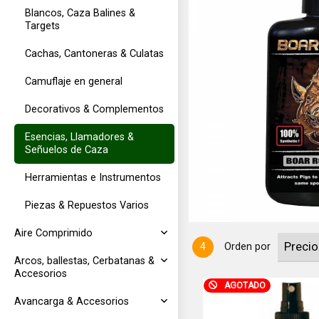
Blancos, Caza Balines &
Targets
Cachas, Cantoneras & Culatas
Camuflaje en general
Decorativos & Complementos
vación de ciervos Axis, chital o
Esencias, Llamadores &
dama, a veces llamado Cervus
Señuelos de Caza
 europeo, ciervo común, ciervo
Herramientas e Instrumentos
Piezas & Repuestos Varios
Aire Comprimido
4
Orden por
Arcos, ballestas, Cerbatanas &
Accesorios
AGOTADO
Avancarga & Accesorios