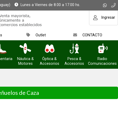
uguay)
Lunes a Viernes de 8.00 a 17.00 hs.
Ingresar
as
Outlet
CONTACTO
entaria
Náutica &
Óptica &
Pesca &
Radio
Motores
Accesorios
Accesorios
Comunicaciones
eñuelos de Caza