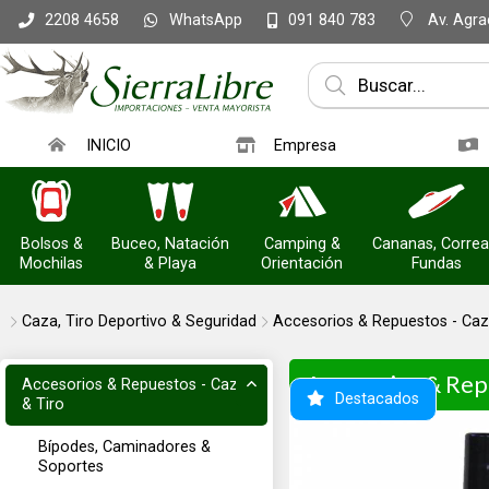
WhatsApp
Av. Agrac
2208 4658
091 840 783
INICIO
Empresa
Bolsos &
Buceo, Natación
Camping &
Cananas, Correa
Mochilas
& Playa
Orientación
Fundas
Caza, Tiro Deportivo & Seguridad
Accesorios & Repuestos - Caz
Accesorios & Rep
Accesorios & Repuestos - Caza
Destacados
& Tiro
Bípodes, Caminadores &
Soportes