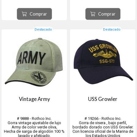
Especiales bordado en el panel
frontal.
Cuenta con un cierre de velcro
Comprar
Comprar
ajustable en la parte trasera para
un ajuste per...
Destacado
Destacado
Vintage Army
USS Growler
# 9888 - Rothco Inc.
# 19266 - Rothco Inc.
Gorra vintage ajustable de lujo
Gorra de visera , bajo perfil,
Army de color verde oliva,
bordado dorado con USS Growler.
Hecha de sarga de algodón 100 %
Con licencia oficial de la Marina de
lavado y afelpado.
los Estados Unidos