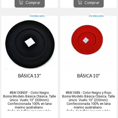
la visera superior, la visera
parte delantera y superior del ala.
Comprar
Comprar
sándwich y el cierre trasero.
Cuenta con un material de sarga
Cierre de velcro ajustable para
de algodón cepillado 100%
adaptarse a la m...
cómod...
Destacado
Destacado
BÁSICA 13"
BÁSICA 10"
#BA130NSF - Color Negro.
#BA100N - Color Negro y Rojo
Boina Modelo Básica Clásica. Talle
Boina Modelo Básica Clásica. Talle
único. Vuelo 13" (303mm).
único. Vuelo 10" (233mm).
Confeccionada 100% en lana
Confeccionada 100% en lana
merino australiano .
merino australiano .
Baño de teflón impermeable.
Baño de teflón impermeable.