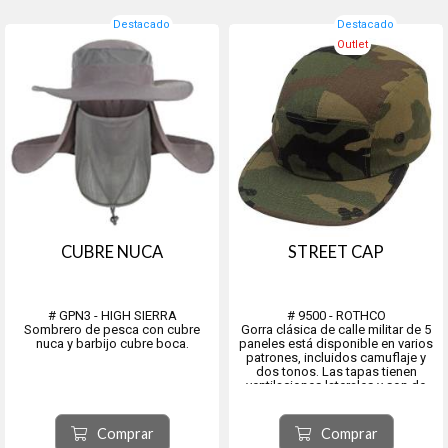
Destacado
Destacado
Outlet
CUBRE NUCA
STREET CAP
# GPN3 - HIGH SIERRA
# 9500 - ROTHCO
Sombrero de pesca con cubre
Gorra clásica de calle militar de 5
nuca y barbijo cubre boca.
paneles está disponible en varios
patrones, incluidos camuflaje y
dos tonos. Las tapas tienen
ventilaciones laterales y son de
talla única. En color camo y OD
# 9536 - Verde Oliva
# 9500 - Camo
Comprar
Comprar