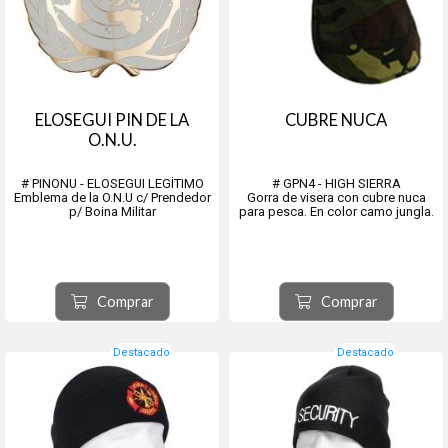
ELOSEGUI PIN DE LA
CUBRE NUCA
O.N.U.
# PINONU - ELOSEGUI LEGÍTIMO
# GPN4 - HIGH SIERRA
Emblema de la O.N.U c/ Prendedor
Gorra de visera con cubre nuca
p/ Boina Militar
para pesca. En color camo jungla.
Comprar
Comprar
Destacado
Destacado