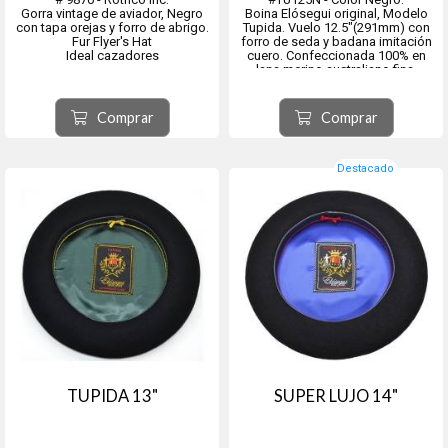
Gorra vintage de aviador, Negro
Boina Elósegui original, Modelo
con tapa orejas y forro de abrigo.
Tupida. Vuelo 12.5"(291mm) con
Fur Flyer's Hat
forro de seda y badana imitación
Ideal cazadores
cuero. Confeccionada 100% en
lana merino australiano fina.
Ver equivalencias de los talles en
Baño de teflón impermeable.
la segunda imagen.
Origen ciudad de Tolosa, provincia
Comprar
Comprar
de Guipúzcoa, comunidad
autónoma del País Vasco, Esp...
Destacado
TUPIDA 13"
SUPER LUJO 14"