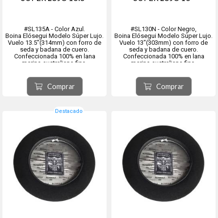
#SL135A - Color Azul.
#SL130N - Color Negro,
Boina Elósegui Modelo Súper Lujo.
Boina Elósegui Modelo Súper Lujo.
Vuelo 13.5"(314mm) con forro de
Vuelo 13"(303mm) con forro de
seda y badana de cuero.
seda y badana de cuero.
Confeccionada 100% en lana
Confeccionada 100% en lana
merino australiano fina.
merino australiano fina.
Baño de teflón impermeable.
Baño de teflón impermeable.
Origen ciudad de Tolosa, provincia
Origen ciudad de Tolosa, provincia
Comprar
Comprar
de Guipúzcoa, comunidad
de Guipúzcoa, comunidad
autónoma del País Vasco, España.
autónoma del País Vasco, España.
Destacado