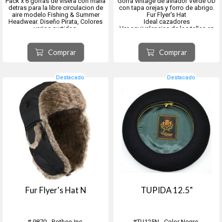
Pack x 6 gorras de visera con malla
Gorra vintage de aviador Verde OD
detras para la libre circulacion de
con tapa orejas y forro de abrigo.
aire modelo Fishing & Summer
Fur Flyer's Hat
Headwear. Diseño Pirata, Colores
Ideal cazadores
varios surtidos.
Ver equivalencias de los talles en
la segunda imagen.
Comprar
Comprar
Destacado
Destacado
Fur Flyer's Hat N
TUPIDA 12.5"
# 9870 - Rothco Inc.
#TU125N - Color Negro.