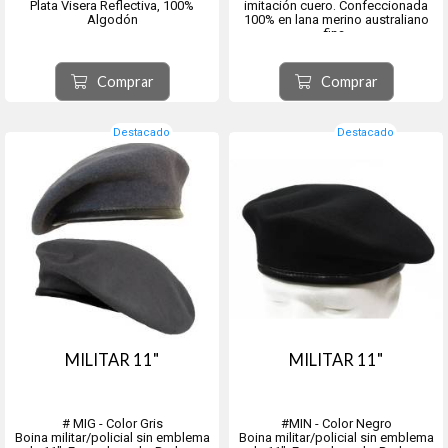
Plata Visera Reflectiva, 100%
imitación cuero. Confeccionada
Algodón
100% en lana merino australiano
fina.
Baño de teflón impermeable.
Variedad en talles disponibles.
Es la usada por el Ejército
Comprar
Comprar
Nacional.
Origen ciudad de Tolosa, provincia
de Gu...
Destacado
Destacado
MILITAR 11"
MILITAR 11"
# MIG - Color Gris
#MIN - Color Negro
Boina militar/policial sin emblema
Boina militar/policial sin emblema