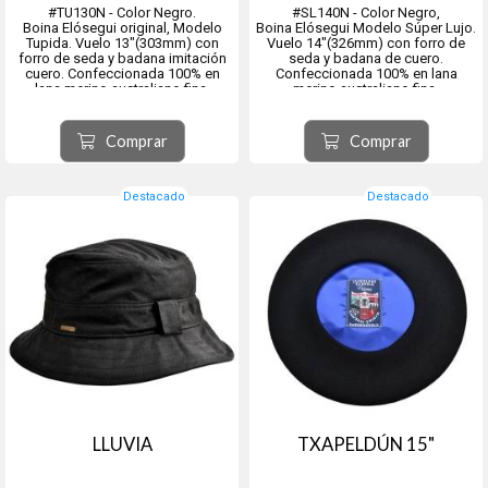
#TU130N - Color Negro.
#SL140N - Color Negro,
Boina Elósegui original, Modelo
Boina Elósegui Modelo Súper Lujo.
Tupida. Vuelo 13"(303mm) con
Vuelo 14"(326mm) con forro de
forro de seda y badana imitación
seda y badana de cuero.
cuero. Confeccionada 100% en
Confeccionada 100% en lana
lana merino australiano fina.
merino australiano fina.
Baño de teflón impermeable.
Baño de teflón impermeable.
Origen ciudad de Tolosa, provincia
Origen ciudad de Tolosa, provincia
Comprar
Comprar
de Guipúzcoa, comunidad
de Guipúzcoa, comunidad
autónoma del País Vasco, Españ...
autónoma del País Vasco, España.
Destacado
Destacado
LLUVIA
TXAPELDÚN 15"