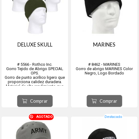
DELUXE SKULL
MARINES
# 5566 - Rothco Inc.
# 8462 - MARINES
Gorro Tejido de Abrigo SPECIAL
Gorro de abrigo MARINES Color
OPS.
Negro, Logo Bordado
Gorro de punto acrílico ligero que
proporciona calidez duradera.
Material de alto rendimiento que
conserva la forma y el color.
La construcción de doble capa
brinda mayor calidez
Comprar
Comprar
ideal para climas de clima
extremadamente frío
Talla úni...
AGOTADO
Destacado