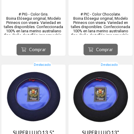
# PIG - Color Gris.
# PIC - Color Chocolate.
Boina Elósegui original, Modelo
Boina Elósegui original, Modelo
Pirineos con visera. Variedad en
Pirineos con visera. Variedad en
talles disponibles. Confeccionada
talles disponibles. Confeccionada
100% en lana merino australiano
100% en lana merino australiano
fina. Baño de teflón impermeable.
fina. Baño de teflón impermeable.
Origen ciudad de Tolosa, provincia
Origen ciudad de Tolosa, provincia
de Guipúzcoa comunidad
de Guipúzcoa comunidad
Comprar
Comprar
autónoma del País Vasco, España.
autónoma del País Vasco, España.
Destacado
Destacado
SUPER LUJO 13.5"
SUPER LUJO 13"