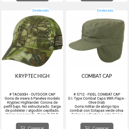
Destacado
Destacado
KRYPTEC HIGH
COMBAT CAP
# TAC600H - OUTDOOR CAP
# 5712 - FIDEL COMBAT CAP
Gorra de visera 6 Paneles modelo
G.I. Type Combat Caps With Flaps -
Kryptec Highlander. Corona de
Olive Drab
perfil bajo. No estructurado. Sarga
Gorra militar de abrigo tipo
de poliéster / algodón cepillado.
combat con Solapas verde oliva.
Visera precurvada. Cierre D-Fit ™.
Solapas adjuntas a este G.I. La
Cierre con cinta de micro velcro.
gorra de combate la hace perfecta
Parche de scout con la bandera
para desafiar los elementos del
americana a tono en el lateral.
clima frío, protegiendo no solo la
Comprar
Comprar