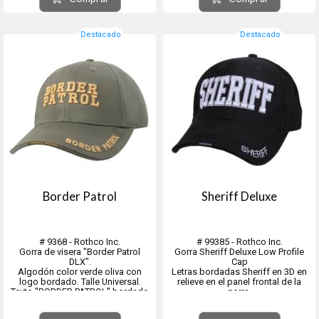
Banda para...
cabeza, sino también las orejas...
Destacado
Destacado
Border Patrol
Sheriff Deluxe
# 9368 - Rothco Inc.
# 99385 - Rothco Inc.
Gorra de visera "Border Patrol
Gorra Sheriff Deluxe Low Profile
DLX".
Cap
Algodón color verde oliva con
Letras bordadas Sheriff en 3D en
logo bordado. Talle Universal.
relieve en el panel frontal de la
Texto "BORDER PATROL" bordado
gorra.
en dorado en los paneles
Además, la gorra tiene la
frontales,
inscripción "Sheriff" bordada en la