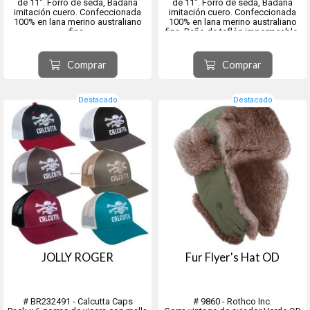
de 11". Forro de seda, Badana
de 11". Forro de seda, Badana
imitación cuero. Confeccionada
imitación cuero. Confeccionada
100% en lana merino australiano
100% en lana merino australiano
fina.
fina. Baño de teflón impermeable.
Baño de teflón impermeable.
Variedad en talles disponibles.
Variedad en talles disponibles.
Es la usada por la Armada
Es la usada por el Ejército y policía
Nacional, Republicana, PADO, etc.
Comprar
Comprar
Nacional.
Origen ciudad de Tolos...
Origen ciudad de Tolosa, provin...
Destacado
Destacado
JOLLY ROGER
Fur Flyer's Hat OD
# BR232491 - Calcutta Caps
# 9860 - Rothco Inc.