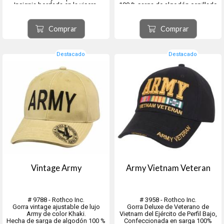
Insignia bordada en la visera.
100 % sarga de algodón cepillado
Estampado Army en la parte
frontal.
Visera tipo sándwich. Gorra de
Comprar
Comprar
perfil bajo de lujo.
Cierre ajustable con velcro.Talla
única...
Destacado
Destacado
Vintage Army
Army Vietnam Veteran
# 9788 - Rothco Inc.
# 3958 - Rothco Inc.
Gorra vintage ajustable de lujo
Gorra Deluxe de Veterano de
Army de color Khaki.
Vietnam del Ejército de Perfil Bajo,
Hecha de sarga de algodón 100 %
Confeccionada en sarga 100%