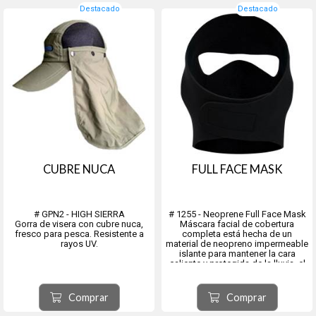
Destacado
Destacado
CUBRE NUCA
FULL FACE MASK
# GPN2 - HIGH SIERRA
# 1255 - Neoprene Full Face Mask
Gorra de visera con cubre nuca,
Máscara facial de cobertura
fresco para pesca. Resistente a
completa está hecha de un
rayos UV.
material de neopreno impermeable
islante para mantener la cara
caliente y protegida de la lluvia, el
viento y la nieve.
Material aislante de caucho de
neopreno diseñado para
Comprar
Comprar
mantenerlo abrigado y seco
Ventila...