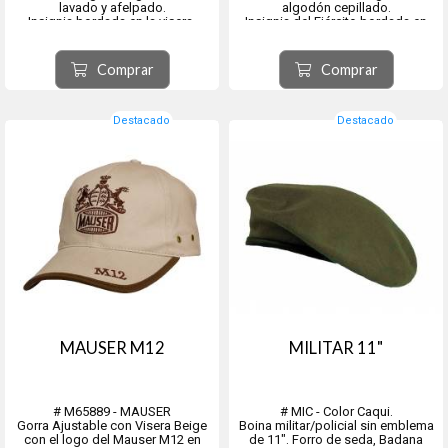
lavado y afelpado.
algodón cepillado.
Insignia bordada en la visera.
Insignia del Ejército bordada en
Estampado Army en la parte
relieve,
frontal.
Cinta de costura de Vietnam y
Visera tipo sándwich. Gorra de
"Vietnam Veteran" en el panel
Comprar
Comprar
perfil bajo de lujo. Cierre ajustable
frontal.
con velcro.
Cierre de velcro para un ajuste
cómodo.
El "V...
Destacado
Destacado
MAUSER M12
MILITAR 11"
# M65889 - MAUSER
# MIC - Color Caqui.
Gorra Ajustable con Visera Beige
Boina militar/policial sin emblema
con el logo del Mauser M12 en
de 11". Forro de seda, Badana