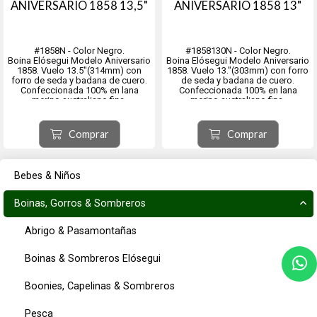
ANIVERSARIO 1858 13,5"
ANIVERSARIO 1858 13"
#1858N - Color Negro.
#1858130N - Color Negro.
Boina Elósegui Modelo Aniversario
Boina Elósegui Modelo Aniversario
1858. Vuelo 13.5"(314mm) con
1858. Vuelo 13."(303mm) con forro
forro de seda y badana de cuero.
de seda y badana de cuero.
Confeccionada 100% en lana
Confeccionada 100% en lana
merino australiano fina.
merino australiano fina.
Baño de teflón impermeable.
Baño de teflón impermeable.
Origen ciudad de Tolosa, provincia
Origen ciudad de Tolosa, provincia
Comprar
Comprar
de Guipúzcoa, comunidad
de Guipúzcoa, comunidad
autónoma del País Vasco, España.
autónoma del País Vasco, España.
Bebes & Niños
Boinas, Gorros & Sombreros
Abrigo & Pasamontañas
Boinas & Sombreros Elósegui
Boonies, Capelinas & Sombreros
Pesca