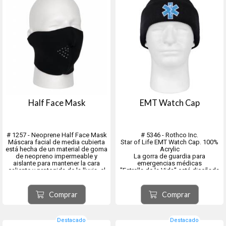
Half Face Mask
EMT Watch Cap
# 1257 - Neoprene Half Face Mask
# 5346 - Rothco Inc.
Máscara facial de media cubierta
Star of Life EMT Watch Cap. 100%
está hecha de un material de goma
Acrylic
de neopreno impermeable y
La gorra de guardia para
aislante para mantener la cara
emergencias médicas
caliente y protegida de la lluvia, el
"Estrella de la Vida" está diseñada
viento y la nieve.
para mantener
Material aislante de caucho de
la cabeza abrigada gracias a su
neopreno diseñado para
construcción acrílica ligera
Comprar
Comprar
mantenerlo abrigado y seco
Ve...
Destacado
Destacado