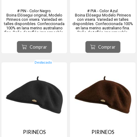
# PIN - Color Negro.
# PIA - Color Azul.
Boina Elósegui original, Modelo
Boina Elósegui Modelo Pirineos
Pirineos con visera. Variedad en
con visera. Variedad en talles
talles disponibles. Confeccionada
disponibles. Confeccionada 100%
100% en lana merino australiano
en lana merino australiano fina.
fina. Baño de teflón impermeable.
Baño de teflón impermeable.
Origen, ciudad de Tolosa,
Origen, ciudad de Tolosa,
provincia de Guipúzcoa
provincia de Guipúzcoa
Comprar
Comprar
comunidad autónoma del País
comunidad autónoma del País
Vasco, España.
Vasco, España.
Destacado
PIRINEOS
PIRINEOS