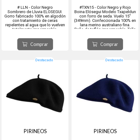
# LLN - Color Negro
#TXN15 - Color Negro y Rojo
Sombrero de Lluvia ELOSEGUI.
Boina Elósegui Modelo Txapeldun
Gorro fabricado 100% en algodón
con forro de seda. Vuelo 15"
con tratamiento de ceras
(349mm). Confeccionada 100% en
repelentes al agua que lo vuelven
lana merino australiano fina.
totalmente impermeable.
Baño de teflón impermeable. Talle
Interior en escocés tipo Burberry.
único.
Origen ciudad de Tolosa, provincia
Origen ciudad de Tolosa, provincia
Comprar
Comprar
de Guipúzcoa comunidad
de Guipúzcoa, comunidad
autónoma del País Vasco, España.
autónoma del País Vasco, España.
Destacado
Destacado
PIRINEOS
PIRINEOS