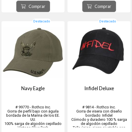
Origen ciudad de Tolosa, provincia
Origen ciudad de Tolosa, provincia
de Guipúzcoa, comunidad
de Guipúzcoa, comunidad
Comprar
Comprar
autónoma del País Vasco, España.
autónoma del País Vasco, España.
Destacado
Destacado
Navy Eagle
Infidel Deluxe
# 99770 - Rothco Inc.
# 9814 - Rothco Inc.
Gorra de perfil bajo con águila
Gorra de visera con diseño
bordada de la Marina de los EE.
bordado: Infidel
UU.
Cómodo y duradero 100 % sarga
100% sarga de algodón cepillado
de algodón cepillado
Vintage Olive Drab
Talla única: cierre ajustable con
velcro,