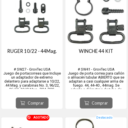
RUGER 10/22 - 44Mag.
WINCHE 44 KIT
# SW27 - GrovTec USA
# SW41 - GrovTec USA
Juego de portacorreas que Incluye
Juego de porta correa para cañón
un adaptador de extremo
o almacén tubular ABIERTO que se
delantero para adaptarse a 10/22,
adaptan a casi cualquier arma de
.44 Mag. y carabinas No. 3, 96/22,
fuego. 44, 44-40 , 44mag. Se
96/44, 10//2 Mag., PC4, PC9,
adapta a diámetros de tubo de
P64GR, Savage 2400.
0,645"-0,660" para acciones de
Un tornillo para madera de 1/2"
palanca de fuego central
adecuado para el montaje de la
Winchester y Marlin. El juego
Comprar
Comprar
culata delantera y un espárrago
también incluye un espárrago
girato...
gira...
AGOTADO
Destacado