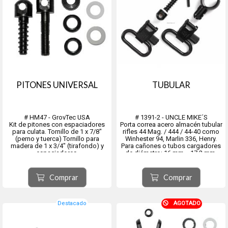
PITONES UNIVERSAL
TUBULAR
# HM47 - GrovTec USA
# 1391-2 - UNCLE MIKE´S
Kit de pitones con espaciadores
Porta correa acero almacén tubular
para culata. Tornillo de 1 x 7/8"
rifles 44 Mag. / 444 / 44-40 como
(perno y tuerca) Tornillo para
Winhester 94, Marlin 336, Henry.
madera de 1 x 3/4" (tirafondo) y
Para cañones o tubos cargadores
espaciadores.
de diámetro: 16 mm. - 17,2 mm.
ajustable. También en escopetas
410.
Comprar
Comprar
Destacado
AGOTADO