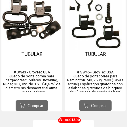
TUBULAR
TUBULAR
# SW43 - GrovTec USA
# SW45 - GrovTec USA
Juego de porta correa para
Juego de portacorrea para
cargadores tubulares Browning,
Remington 740, 760 y 7600 (1969 a
Ruger, 357, etc. de 0,630"-0,675" de
actual) Espárragos giratorios con
diámetro sin desmontar el arma.
eslabones giratorios de bloqueo
El juego incluye:
de 1" y juego de banda de barril
- Perno giratorio trasero de 3/4"
Remington 760 y 7600 (1969 a la
con espaciador
actualidad)
- Llave Allen
Se adapta a los Remington 760,
Comprar
Comprar
- Un par de eslabones giratorios
7600 y Six Pump Actions, 740, 742
de bloqueo GT
y otros r...
AGOTADO