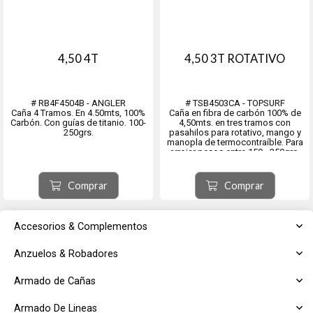
4,50 4T
4,50 3T ROTATIVO
# RB4F4504B - ANGLER
# TSB4503CA - TOPSURF
Caña 4 Tramos. En 4.50mts, 100%
Caña en fibra de carbón 100% de
Carbón. Con guías de titanio. 100-
4,50mts. en tres tramos con
250grs.
pasahilos para rotativo, mango y
manopla de termocontraíble. Para
arrojar pesos entre 150 - 250grs.
Comprar
Comprar
Accesorios & Complementos
Anzuelos & Robadores
Armado de Cañas
Armado De Lineas