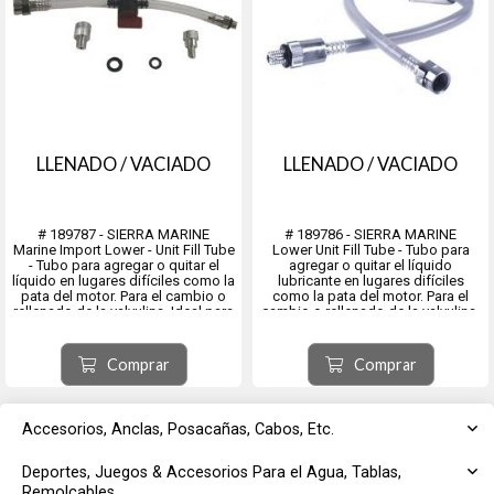
LLENADO / VACIADO
LLENADO / VACIADO
# 189787 - SIERRA MARINE
# 189786 - SIERRA MARINE
Marine Import Lower - Unit Fill Tube
Lower Unit Fill Tube - Tubo para
- Tubo para agregar o quitar el
agregar o quitar el líquido
líquido en lugares difíciles como la
lubricante en lugares difíciles
pata del motor. Para el cambio o
como la pata del motor. Para el
rellenado de la valvulina. Ideal para
cambio o rellenado de la valvulina.
los pomos de 10oz. Con
Ideal para los pomos de 10oz. Con
adaptadores.
adaptadores.
Comprar
Comprar
Accesorios, Anclas, Posacañas, Cabos, Etc.
Deportes, Juegos & Accesorios Para el Agua, Tablas,
Remolcables