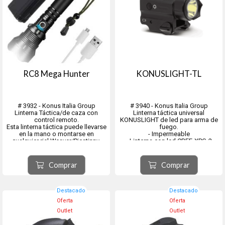
RC8 Mega Hunter
KONUSLIGHT-TL
# 3932 - Konus Italia Group
# 3940 - Konus Italia Group
Linterna Táctica/de caza con
Linterna táctica universal
control remoto.
KONUSLIGHT de led para arma de
Esta linterna táctica puede llevarse
fuego.
en la mano o montarse en
- Impermeable
cualquier riel Weaver/Picatinny,
- Linterna con led CREE-XPG-2
gracias a la anilla de montaje
potencia 360 lumens – 3W
especial con el que se completa.
- Funciona con batería del tipo CR2
su intensidad máxima es de 1000
LITIO, incluída en el envase.
Comprar
Comprar
lúmenes y funciona con una bat...
- Longitud 62,7mm. - Diámetro del
haz de luz 39,3mm.
- Espesor ...
Destacado
Destacado
Oferta
Oferta
Outlet
Outlet